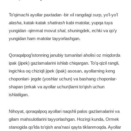
To’qimachi ayollar paxtadan -bir xil rangdagi
surp
, yo’l-yo’l
alasha
, katak-katak
shatirash
kabi matolar, yupqa tuya
yungidan -qimmat movut
shal
, shuningdek, echki va qo’y
yungidan ham matolar tayyorlashgan.
Qoraqalpog’istonning janubiy tumanlari aholisi oz miqdorda
ipak (jipek) gazlamalarini ishlab chiqargan. To’q-qizil rangli,
ingichka oq chiziqli jipek (ipak) asosan, ayollarning keng
choponlari- jegde (yoshlar uchun) va bashang choponlar-
shapan (erkak va ayollar uchun)larni to’qish uchun
ishlatilgan.
Nihoyat, qoraqalpoq ayollari naqshli palos gazlamalarini va
gilam mahsulotlarini tayyorlashgan. Hozirgi kunda, Ormek
stanogida qo’lda to’qish ana’nasi qayta tiklanmoqda. Ayollar