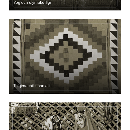
Yog’och o’ymakorligi
To’qimachilik san’ati