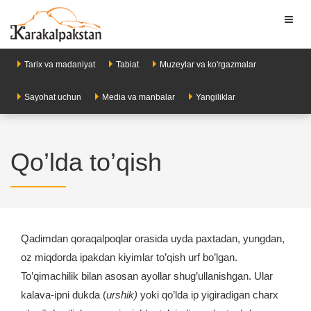
Toggl
naviga
Tarix va madaniyat
Tabiat
Muzeylar va ko'rgazmalar
Sayohat uchun
Media va manbalar
Yangiliklar
Qo’lda to’qish
Qadimdan qoraqalpoqlar orasida uyda paxtadan, yungdan,
oz miqdorda ipakdan kiyimlar to’qish urf bo’lgan.
To’qimachilik bilan asosan ayollar shug’ullanishgan. Ular
kalava-ipni dukda (
urshik)
yoki qo’lda ip yigiradigan charx