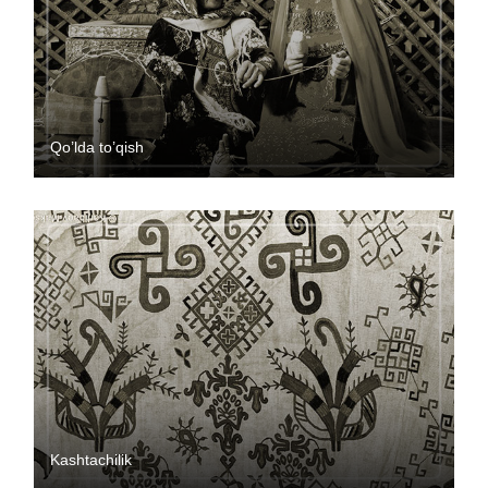
Qo’lda to’qish
Kashtachilik