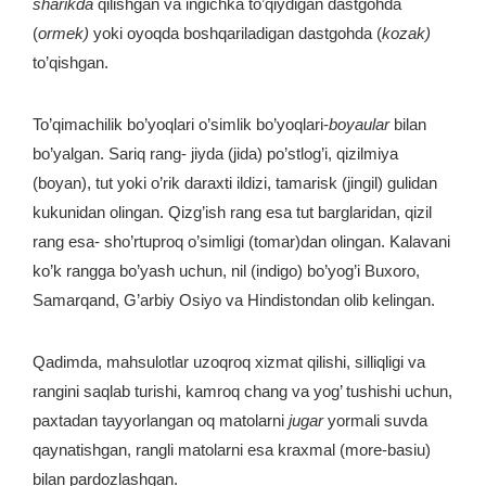
sharikda
qilishgan va ingichka to’qiydigan dastgohda
(
ormek)
yoki oyoqda boshqariladigan dastgohda (
kozak)
to’qishgan.
To’qimachilik bo’yoqlari o’simlik bo’yoqlari-
boyaular
bilan
bo’yalgan. Sariq rang- jiyda (jida) po’stlog’i, qizilmiya
(boyan), tut yoki o’rik daraxti ildizi, tamarisk (jingil) gulidan
kukunidan olingan. Qizg’ish rang esa tut barglaridan, qizil
rang esa- sho’rtuproq o’simligi (tomar)dan olingan. Kalavani
ko’k rangga bo’yash uchun, nil (indigo) bo’yog’i Buxoro,
Samarqand, G’arbiy Osiyo va Hindistondan olib kelingan.
Qadimda, mahsulotlar uzoqroq xizmat qilishi, silliqligi va
rangini saqlab turishi, kamroq chang va yog’ tushishi uchun,
paxtadan tayyorlangan oq matolarni
jugar
yormali suvda
qaynatishgan, rangli matolarni esa kraxmal (more-basiu)
bilan pardozlashgan.