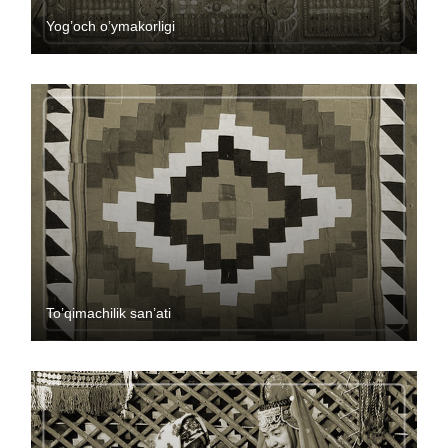
Yog’och o’ymakorligi
To’qimachilik san’ati