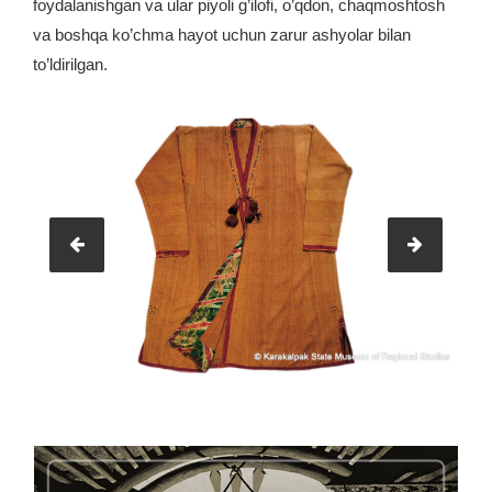
foydalanishgan va ular piyoli g’ilofi, o’qdon, chaqmoshtosh
va boshqa ko’chma hayot uchun zarur ashyolar bilan
to’ldirilgan.