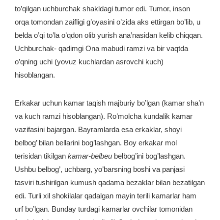
to’qilgan uchburchak shakldagi tumor edi. Tumor, inson
orqa tomondan zaifligi g’oyasini o’zida aks ettirgan bo’lib, u
belda o’qi to’la o’qdon olib yurish ana’nasidan kelib chiqqan.
Uchburchak- qadimgi Ona mabudi ramzi va bir vaqtda
o’qning uchi (yovuz kuchlardan asrovchi kuch)
hisoblangan.
Erkakar uchun kamar taqish majburiy bo’lgan (kamar sha’n
va kuch ramzi hisoblangan). Ro’molcha kundalik kamar
vazifasini bajargan. Bayramlarda esa erkaklar, shoyi
belbog’ bilan bellarini bog’lashgan. Boy erkakar mol
terisidan tikilgan
kamar-belbeu
belbog’ini bog’lashgan.
Ushbu belbog’, uchbarg, yo’barsning boshi va panjasi
tasviri tushirilgan kumush qadama bezaklar bilan bezatilgan
edi. Turli xil shokilalar qadalgan mayin terili kamarlar ham
urf bo’lgan. Bunday turdagi kamarlar ovchilar tomonidan