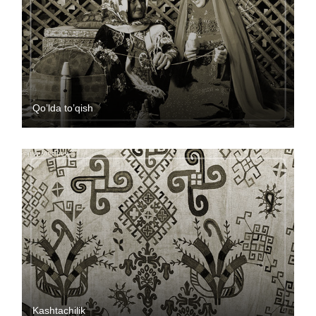
Qo’lda to’qish
Kashtachilik