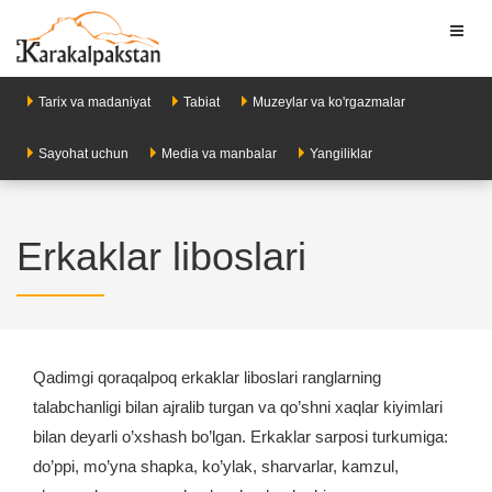
Toggl
naviga
Tarix va madaniyat
Tabiat
Muzeylar va ko'rgazmalar
Sayohat uchun
Media va manbalar
Yangiliklar
Erkaklar liboslari
Qadimgi qoraqalpoq erkaklar liboslari ranglarning
talabchanligi bilan ajralib turgan va qo’shni xaqlar kiyimlari
bilan deyarli o’xshash bo’lgan. Erkaklar sarposi turkumiga:
do’ppi, mo’yna shapka, ko’ylak, sharvarlar, kamzul,