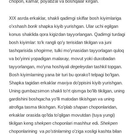
chopon, kamar, poyabzal va boshqalar kirgan.
XIX asrda erkaklar, shakli qadimgi skiflar bosh kiyimlariga
o’xshash
borik
shapka kiyib yurishgan. Ular uchi egilgan
konus shaklida qora kigizdan tayyorlangan. Qadimgi turdagi
bosh kiyimlar: to’k rangli qo’y terisidan tikilgan va juni
tashqarisida
shogirme,
tulki mo’ynasidan tayyorlagan quloq
va bo’yinni yopadigan
malaxay,
movut yoki duxobadan
tayyorlangan, mo’yna hoshiyali
degeleydan
tashkil topgan.
Bosh kiyimlarning yana bir turi bu qorako’l telpagi bo’lgan.
Shapka tagidan erkaklar
maxiya
do’ppisini kiyib yurishgan.
Uning gumbazsimon shakli to’rt qismga bo’lib tikilgan, uning
gardishini boshqacha yo’lli matodan tikishgan va uning
atrofiga tasma tikishgan. Ko’plab
shapan
choponlaridan,
erkaklar orasida qo’lda to’qilgan movutdan (tuya yungi)
tikilgan keng
shekpen
choponlari mashhur edi.
Shekpen
choponlarining va
po’stinlarning
o’ziga xosligi kashta bilan