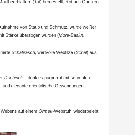
aulbeerblättern (
Tut
) hergestellt, Rot aus Quellern
er Aufnahme von Staub und Schmutz, wurde weißer
mit Stärke überzogen wurden (
More-Basiu
).
arierte
Schatirasch
, wertvolle Webfilze (
Schal
) aus
er.
Dschipek
– dunkles purpurrot mit schmalen
n, und elegante orientalische Gewandungen,
des Webens auf einem
Ormek
-Webstuhl wiederbelebt.