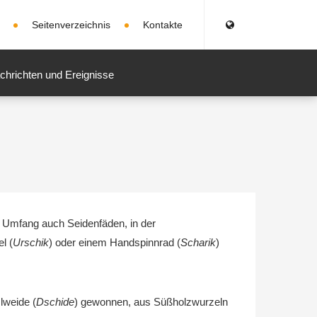
Seitenverzeichnis
Kontakte
chrichten und Ereignisse
m Umfang auch Seidenfäden, in der
l (
Urschik
) oder einem Handspinnrad (
Scharik
)
lweide (
Dschide
) gewonnen, aus Süßholzwurzeln