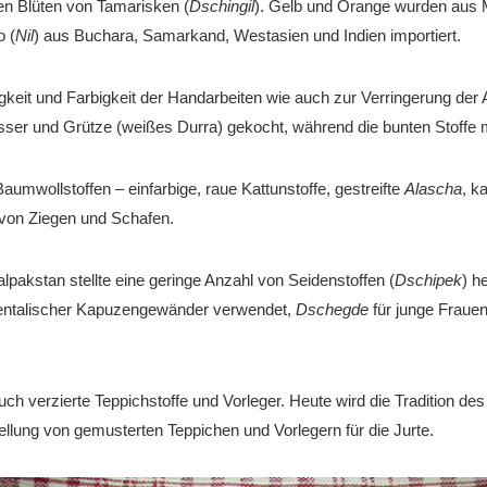
n Blüten von Tamarisken (
Dschingil
). Gelb und Orange wurden aus M
o (
Nil
) aus Buchara, Samarkand, Westasien und Indien importiert.
gkeit und Farbigkeit der Handarbeiten wie auch zur Verringerung d
ser und Grütze (weißes Durra) gekocht, während die bunten Stoffe 
umwollstoffen – einfarbige, raue Kattunstoffe, gestreifte
Alascha
, k
 von Ziegen und Schafen.
pakstan stellte eine geringe Anzahl von Seidenstoffen (
Dschipek
) h
ientalischer Kapuzengewänder verwendet,
Dschegde
für junge Fraue
uch verzierte Teppichstoffe und Vorleger. Heute wird die Tradition 
llung von gemusterten Teppichen und Vorlegern für die Jurte.