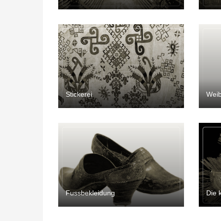
Stickerei
Weib
Fussbekleidung
Die 