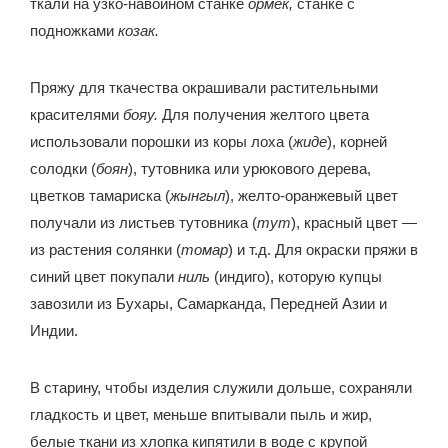
ткали на узко-навойном станке
ормек,
станке с
подножками
козак.
Пряжу для ткачества окрашивали растительными
красителями
бояу.
Для получения желтого цвета
использовали порошки из коры лоха (
жиде
), корней
солодки (
боян
), тутовника или урюкового дерева,
цветков тамариска (
жынгыл
), желто-оранжевый цвет
получали из листьев тутовника (
тут
), красный цвет —
из растения солянки (
томар
) и т.д. Для окраски пряжи в
синий цвет покупали
ниль
(индиго), которую купцы
завозили из Бухары, Самарканда, Передней Азии и
Индии.
В старину, чтобы изделия служили дольше, сохраняли
гладкость и цвет, меньше впитывали пыль и жир,
белые ткани из хлопка кипятили в воде с крупой