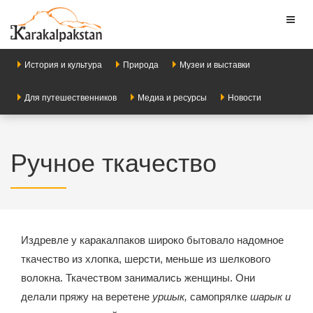
Toggl
naviga
История и культура
Природа
Музеи и выставки
Для путешественников
Медиа и ресурсы
Новости
Ручное ткачество
Издревле у каракалпаков широко бытовало надомное
ткачество из хлопка, шерсти, меньше из шелкового
волокна. Ткачеством занимались женщины. Они
делали пряжу на веретене
уршык,
самопрялке
шарык и