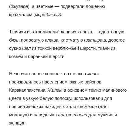
(
джугара
), а цветные — подвергали лощению
крахмалом (
море-басыу).
Ткачихи изготавливали ткани из хлопка — однотонную
бязь
, полосатую
алаша,
клетчатую
шатыраш,
дорогое
сукно
шал
из тонкой верблюжьей шерсти, ткани из
козьей и бараньей шерсти.
Незначительное количество шелков
жипек
производилось населением южных районов
Каракалпакстана.
Жипек, в
основном темно малинового
цвета в узкую белую полоску, использовали для
пошива женских накидных халатов
жегде
(для
молодух) и нарядных халатов
шапан
для мужчин и
женщин.