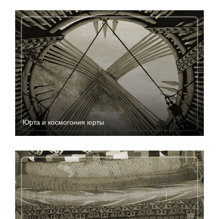
Юрта и космогония юрты