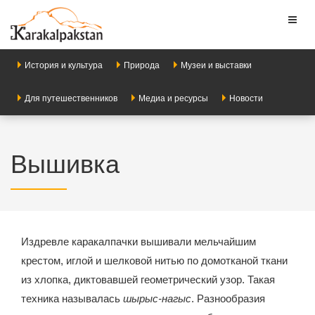
Toggl
naviga
История и культура
Природа
Музеи и выставки
Для путешественников
Медиа и ресурсы
Новости
Вышивка
Издревле каракалпачки вышивали мельчайшим
крестом, иглой и шелковой нитью по домотканой ткани
из хлопка, диктовавшей геометрический узор. Такая
техника называлась
шырыс-нагыс
. Разнообразия