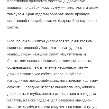
пластичного орнамента мастерицы добивались,
вышивая по фабричному сукну — петельчатым швом
тамбуром. Края изделий обрабатывали вручную
сплетенной тесьмой, а так же бахромой из крученого
шелка.
В основном вышивкой украшался женский костюм,
включая головной убор, платье, нагрудник с
«капюшоном», накидной халат. Изумительным
богатством вышивки выделялся костюм невесты,
создававшийся ею в течение нескольких лет —
длинная туника
кок-койлек
, головной убор с
нагрудником
кызыл-киймешек
, назатыльник «шлема»
саукеле.
К свадьбе невеста вышивала нарукавники
для халата и шубы, вороты для платьев и накидных
халатов, а также подарки для свекрови (накидной
халат
ак-жегде
) и жениха (амулеты на халат и тулуп
,