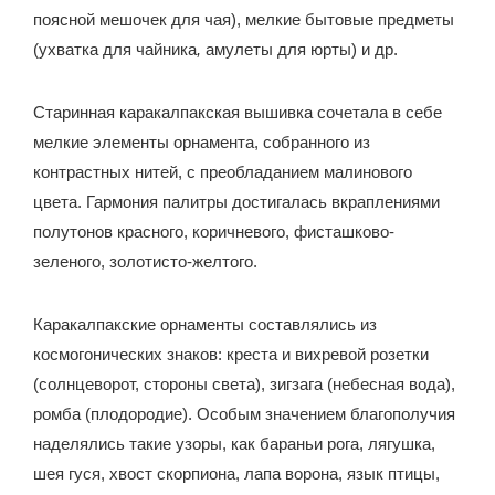
поясной мешочек для чая), мелкие бытовые предметы
(ухватка для чайника
,
амулеты для юрты) и др.
Старинная каракалпакская вышивка сочетала в себе
мелкие элементы орнамента, собранного из
контрастных нитей, с преобладанием малинового
цвета. Гармония палитры достигалась вкраплениями
полутонов красного, коричневого, фисташково-
зеленого, золотисто-желтого.
Каракалпакские орнаменты составлялись из
космогонических знаков: креста и вихревой розетки
(солнцеворот, стороны света), зигзага (небесная вода),
ромба (плодородие). Особым значением благополучия
наделялись такие узоры, как бараньи рога, лягушка,
шея гуся, хвост скорпиона, лапа ворона, язык птицы,