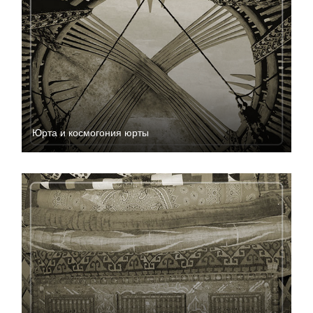
Юрта и космогония юрты