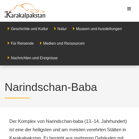
Toggl
naviga
Geschichte und Kultur
Natur
Museen und Ausstellungen
Für Reisende
Medien und Ressourcen
Nachrichten und Ereignisse
Narindschan-Baba
Der Komplex von Narindschan-baba (13.-14. Jahrhundert)
ist eine der heiligsten und am meisten verehrten Stätten in
Karakalpakstan. Er besteht aus mehreren Gebäuden mit