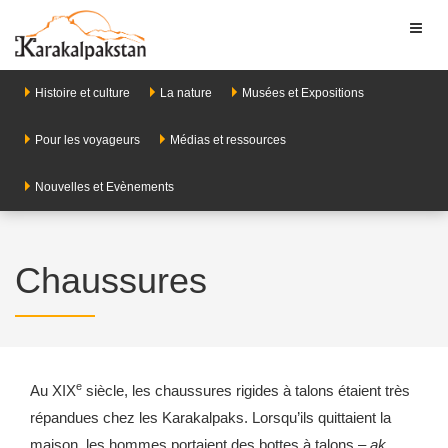
Toggl
naviga
Histoire et culture
La nature
Musées et Expositions
Pour les voyageurs
Médias et ressources
Nouvelles et Evènements
Chaussures
e
Au XIX
siècle, les chaussures rigides à talons étaient très
répandues chez les Karakalpaks. Lorsqu’ils quittaient la
maison, les hommes portaient des bottes à talons –
ak