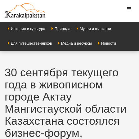
Toggl
naviga
История и культура
Природа
Музеи и выставки
Для путешественников
Медиа и ресурсы
Новости
30 сентября текущего
года в живописном
городе Актау
Мангистауской области
Казахстана состоялся
бизнес-форум,