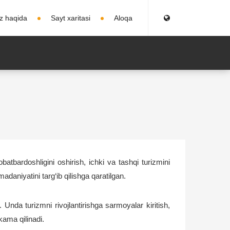
iz haqida
Sayt xaritasi
Aloqa
atbardoshligini oshirish, ichki va tashqi turizmini
adaniyatini targ‘ib qilishga qaratilgan.
nda turizmni rivojlantirishga sarmoyalar kiritish,
kama qilinadi.