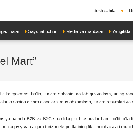
Bosh sahifa
B
'rgazmalar
Sayohat uchun
Media va manbalar
Yangiliklar
el Mart”
k ko‘rgazmasi bo‘lib, turizm sohasini qo‘llab-quvvatlash, uning raqob
alari o‘rtasida o‘zaro aloqalarni mustahkamlash, turizm resurslari va m
ensiya hamda B2B va B2C shaklidagi uchrashuvlar ham bo‘lib o‘tadi. U
a mintaqaviy va xalqaro turizm ekspertlarining fikr-mulohazalari muho