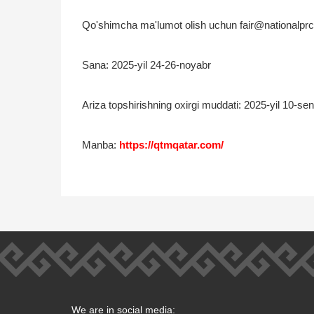
Qo'shimcha ma'lumot olish uchun fair@nationalprce
Sana: 2025-yil 24-26-noyabr
Ariza topshirishning oxirgi muddati: 2025-yil 10-s
Manba:
https://qtmqatar.com/
We are in social media: