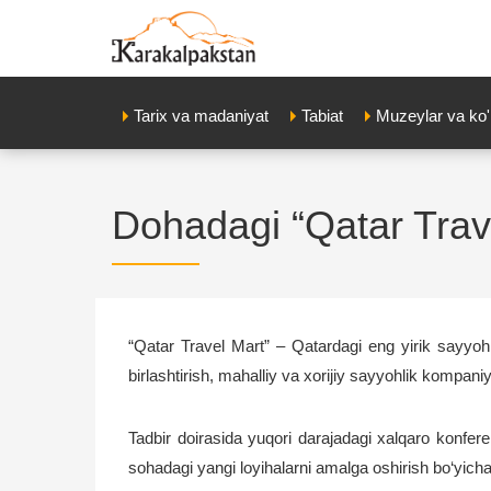
Tarix va madaniyat
Tabiat
Muzeylar va ko
Dohadagi “Qatar Trav
“Qatar Travel Mart” – Qatardagi eng yirik sayyohli
birlashtirish, mahalliy va xorijiy sayyohlik kompaniy
Tadbir doirasida yuqori darajadagi xalqaro konfer
sohadagi yangi loyihalarni amalga oshirish bo‘yich