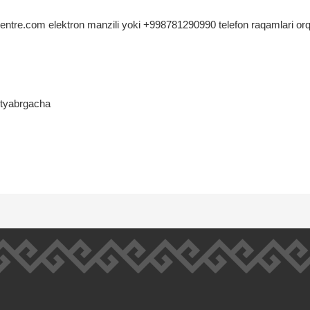
ntre.com elektron manzili yoki +998781290990 telefon raqamlari orq
entyabrgacha