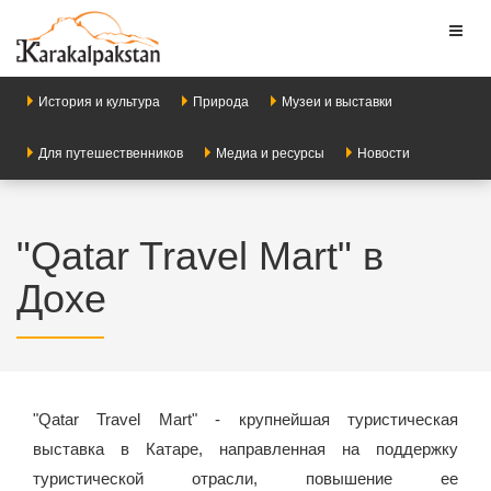
Toggl
naviga
История и культура
Природа
Музеи и выставки
Для путешественников
Медиа и ресурсы
Новости
"Qatar Travel Mart" в
Дохе
"Qatar Travel Mart" - крупнейшая туристическая
выставка в Катаре, направленная на поддержку
туристической отрасли, повышение ее