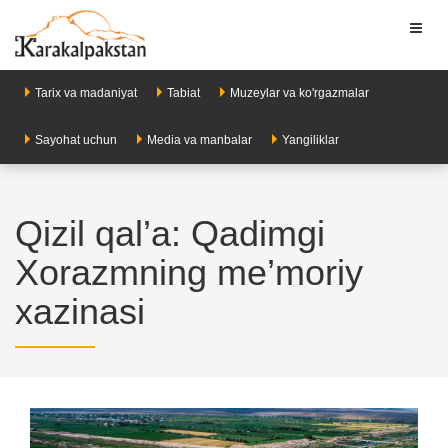
Toggl
naviga
Tarix va madaniyat
Tabiat
Muzeylar va ko'rgazmalar
Sayohat uchun
Media va manbalar
Yangiliklar
Qizil qal’a: Qadimgi
Xorazmning me’moriy
xazinasi