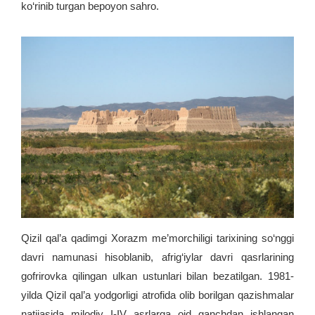
ko‘rinib turgan bepoyon sahro.
Qizil qal’a qadimgi Xorazm me’morchiligi tarixining so‘nggi
davri namunasi hisoblanib, afrig‘iylar davri qasrlarining
gofrirovka qilingan ulkan ustunlari bilan bezatilgan. 1981-
yilda Qizil qal’a yodgorligi atrofida olib borilgan qazishmalar
natijasida milodiy I-IV asrlarga oid ganchdan ishlangan