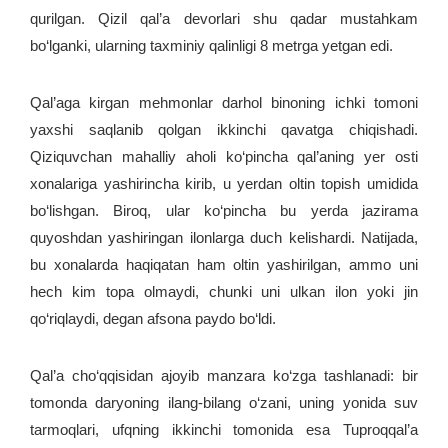
qurilgan. Qizil qal’a devorlari shu qadar mustahkam
bo‘lganki, ularning taxminiy qalinligi 8 metrga yetgan edi.
Qal’aga kirgan mehmonlar darhol binoning ichki tomoni
yaxshi saqlanib qolgan ikkinchi qavatga chiqishadi.
Qiziquvchan mahalliy aholi ko‘pincha qal’aning yer osti
xonalariga yashirincha kirib, u yerdan oltin topish umidida
bo‘lishgan. Biroq, ular ko‘pincha bu yerda jazirama
quyoshdan yashiringan ilonlarga duch kelishardi. Natijada,
bu xonalarda haqiqatan ham oltin yashirilgan, ammo uni
hech kim topa olmaydi, chunki uni ulkan ilon yoki jin
qo‘riqlaydi, degan afsona paydo bo‘ldi.
Qal’a cho‘qqisidan ajoyib manzara ko‘zga tashlanadi: bir
tomonda daryoning ilang-bilang o‘zani, uning yonida suv
tarmoqlari, ufqning ikkinchi tomonida esa Tuproqqal’a