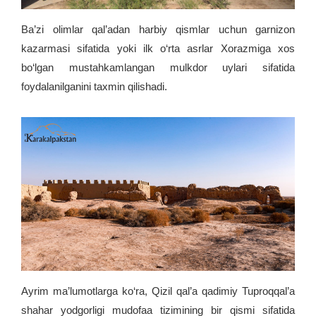
Ba’zi olimlar qal’adan harbiy qismlar uchun garnizon
kazarmasi sifatida yoki ilk o‘rta asrlar Xorazmiga xos
bo‘lgan mustahkamlangan mulkdor uylari sifatida
foydalanilganini taxmin qilishadi.
Ayrim ma’lumotlarga ko‘ra, Qizil qal’a qadimiy Tuproqqal’a
shahar yodgorligi mudofaa tizimining bir qismi sifatida