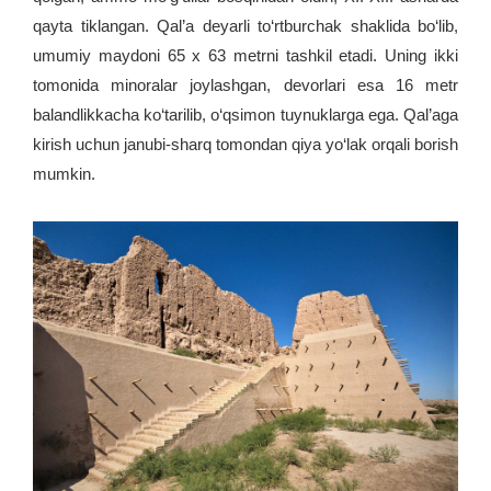
qayta tiklangan. Qal’a deyarli to‘rtburchak shaklida bo‘lib,
umumiy maydoni 65 x 63 metrni tashkil etadi. Uning ikki
tomonida minoralar joylashgan, devorlari esa 16 metr
balandlikkacha ko‘tarilib, o‘qsimon tuynuklarga ega. Qal’aga
kirish uchun janubi-sharq tomondan qiya yo‘lak orqali borish
mumkin.