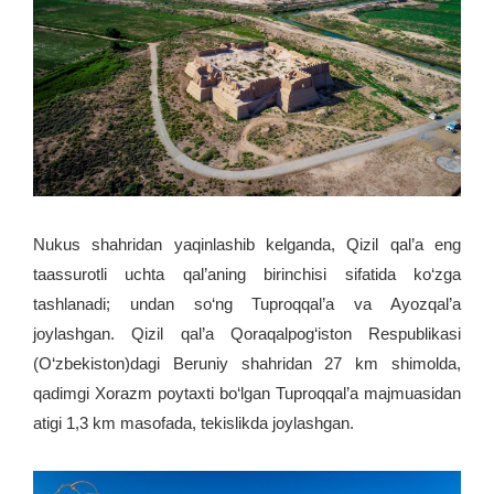
Nukus shahridan yaqinlashib kelganda, Qizil qal’a eng
taassurotli uchta qal’aning birinchisi sifatida ko‘zga
tashlanadi; undan so‘ng Tuproqqal’a va Ayozqal’a
joylashgan. Qizil qal’a Qoraqalpog‘iston Respublikasi
(O‘zbekiston)dagi Beruniy shahridan 27 km shimolda,
qadimgi Xorazm poytaxti bo‘lgan Tuproqqal’a majmuasidan
atigi 1,3 km masofada, tekislikda joylashgan.