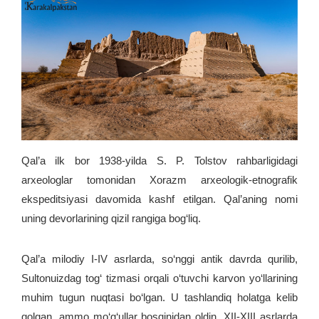
Qal’a ilk bor 1938-yilda S. P. Tolstov rahbarligidagi
arxeologlar tomonidan Xorazm arxeologik-etnografik
ekspeditsiyasi davomida kashf etilgan. Qal’aning nomi
uning devorlarining qizil rangiga bog‘liq.
Qal’a milodiy I-IV asrlarda, so‘nggi antik davrda qurilib,
Sultonuizdag tog‘ tizmasi orqali o‘tuvchi karvon yo‘llarining
muhim tugun nuqtasi bo‘lgan. U tashlandiq holatga kelib
qolgan, ammo mo‘g‘ullar bosqinidan oldin, XII-XIII asrlarda