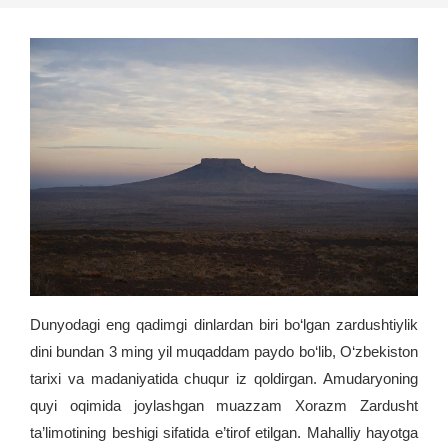
Dunyodagi eng qadimgi dinlardan biri bo‘lgan zardushtiylik
dini bundan 3 ming yil muqaddam paydo bo‘lib, O‘zbekiston
tarixi va madaniyatida chuqur iz qoldirgan. Amudaryoning
quyi oqimida joylashgan muazzam Xorazm Zardusht
ta’limotining beshigi sifatida e’tirof etilgan. Mahalliy hayotga