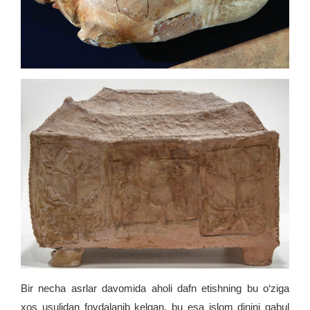
Bir necha asrlar davomida aholi dafn etishning bu o‘ziga
xos usulidan foydalanib kelgan, bu esa islom dinini qabul