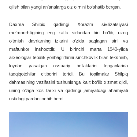
qilish bilan yangi an’analarga o‘z o‘rnini bo‘shatib bergan.
Daxma Shilpiq qadimgi Xorazm sivilizatsiyasi
me’morchiligining eng katta sirlaridan biri bo‘lib, uzoq
o‘tmish davrlarning izlarini o‘zida saqlagan sirli va
maftunkor inshootdir. U birinchi marta 1940-yilda
arxeologlar tepalik yonbag‘irlarini sinchkovlik bilan tekshirib,
loydan yasalgan ossuariy bo‘laklarini topganlarida
tadqiqotchilar e’tiborini tortdi. Bu topilmalar Shilpiq
dahmasining vazifasini tushunishga kalit bo‘lib xizmat qildi,
uning o‘ziga xos tarixi va qadimgi jamiyatdagi ahamiyati
ustidagi pardani ochib berdi.