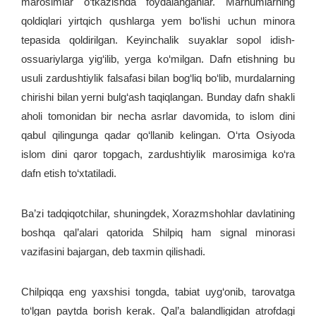
marosimlar o‘tkazishda foydalanganlar. Marhumlarning
qoldiqlari yirtqich qushlarga yem bo‘lishi uchun minora
tepasida qoldirilgan. Keyinchalik suyaklar sopol idish-
ossuariylarga yig‘ilib, yerga ko‘milgan. Dafn etishning bu
usuli zardushtiylik falsafasi bilan bog‘liq bo‘lib, murdalarning
chirishi bilan yerni bulg‘ash taqiqlangan. Bunday dafn shakli
aholi tomonidan bir necha asrlar davomida, to islom dini
qabul qilingunga qadar qo‘llanib kelingan. O‘rta Osiyoda
islom dini qaror topgach, zardushtiylik marosimiga ko‘ra
dafn etish to‘xtatiladi.
Ba’zi tadqiqotchilar, shuningdek, Xorazmshohlar davlatining
boshqa qal’alari qatorida Shilpiq ham signal minorasi
vazifasini bajargan, deb taxmin qilishadi.
Chilpiqqa eng yaxshisi tongda, tabiat uyg‘onib, tarovatga
to‘lgan paytda borish kerak. Qal’a balandligidan atrofdagi