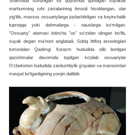
Shamolda sovurilgan va quyoshda quritilgan suyaklar
marhumning ruhi zarralarining timsoli hisoblangan, ular
yig‘ilib, maxsus ossuariylarga joylashtirilgan va keyinchalik
tuproqqa yoki dahmalarga - nauslarga ko‘milgan.
"Ossuariy" atamasi lotincha "os" so‘zidan olingan bo‘lib,
suyak degan ma’noni anglatadi. Sobiq Ittifoq arxeologlari
tomonidan Qadimgi Xorazm hududida olib borilgan
qazishmalar davomida topilgan ko‘plab ossuariylar
O‘zbekiston hududida zardushtiylik g‘oyalari va marosimlari
mavjud bo‘lganligining yorqin dalilidir.