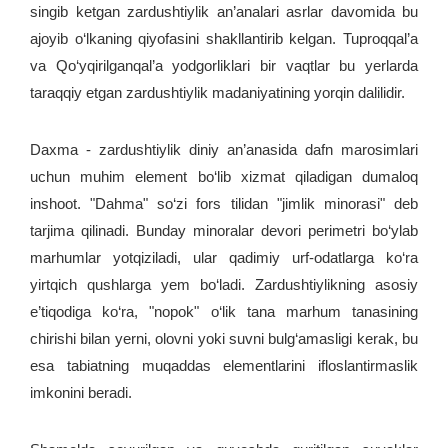
singib ketgan zardushtiylik an’analari asrlar davomida bu
ajoyib o‘lkaning qiyofasini shakllantirib kelgan. Tuproqqal’a
va Qo‘yqirilganqal’a yodgorliklari bir vaqtlar bu yerlarda
taraqqiy etgan zardushtiylik madaniyatining yorqin dalilidir.
Daxma - zardushtiylik diniy an’anasida dafn marosimlari
uchun muhim element bo‘lib xizmat qiladigan dumaloq
inshoot. "Dahma" so‘zi fors tilidan "jimlik minorasi" deb
tarjima qilinadi. Bunday minoralar devori perimetri bo‘ylab
marhumlar yotqiziladi, ular qadimiy urf-odatlarga ko‘ra
yirtqich qushlarga yem bo‘ladi. Zardushtiylikning asosiy
e’tiqodiga ko‘ra, "nopok" o‘lik tana marhum tanasining
chirishi bilan yerni, olovni yoki suvni bulg‘amasligi kerak, bu
esa tabiatning muqaddas elementlarini ifloslantirmaslik
imkonini beradi.