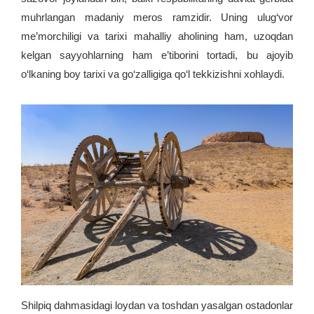
muhrlangan madaniy meros ramzidir. Uning ulug‘vor
me’morchiligi va tarixi mahalliy aholining ham, uzoqdan
kelgan sayyohlarning ham e’tiborini tortadi, bu ajoyib
o‘lkaning boy tarixi va go‘zalligiga qo‘l tekkizishni xohlaydi.
Shilpiq dahmasidagi loydan va toshdan yasalgan ostadonlar