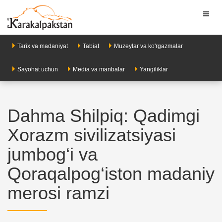
Toggl
naviga
Tarix va madaniyat
Tabiat
Muzeylar va ko'rgazmalar
Sayohat uchun
Media va manbalar
Yangiliklar
Dahma Shilpiq: Qadimgi
Xorazm sivilizatsiyasi
jumbog‘i va
Qoraqalpog‘iston madaniy
merosi ramzi