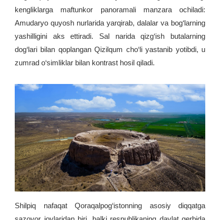
kengliklarga maftunkor panoramali manzara ochiladi:
Amudaryo quyosh nurlarida yarqirab, dalalar va bog‘larning
yashilligini aks ettiradi. Sal narida qizg‘ish butalarning
dog‘lari bilan qoplangan Qizilqum cho‘li yastanib yotibdi, u
zumrad o‘simliklar bilan kontrast hosil qiladi.
Shilpiq nafaqat Qoraqalpog‘istonning asosiy diqqatga
sazovor joylaridan biri, balki respublikaning davlat gerbida