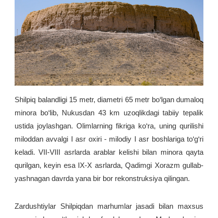
Shilpiq balandligi 15 metr, diametri 65 metr bo‘lgan dumaloq
minora bo‘lib, Nukusdan 43 km uzoqlikdagi tabiiy tepalik
ustida joylashgan. Olimlarning fikriga ko‘ra, uning qurilishi
miloddan avvalgi I asr oxiri - milodiy I asr boshlariga to‘g‘ri
keladi. VII-VIII asrlarda arablar kelishi bilan minora qayta
qurilgan, keyin esa IX-X asrlarda, Qadimgi Xorazm gullab-
yashnagan davrda yana bir bor rekonstruksiya qilingan.
Zardushtiylar Shilpiqdan marhumlar jasadi bilan maxsus