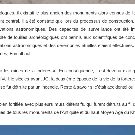
éologues, il existait le plus ancien des monuments alors connus de l
nt central, il a été constaté que lors du processus de construction,
ervations astronomiques. Des capacités de surveillance ont été i
ite de fouilles archéologiques ont permis aux scientifiques de concl
ations astronomiques et des cérémonies rituelles étaient effectuées.
érées, Fomalhaut.
r les ruines de la forteresse. En conséquence, il est devenu clair
Ve-IIIe siècles avant JC, la deuxième époque de la vie de la forter
e fut détruite par un incendie. Reste à savoir si c'était accidentel ou 
bien fortifiée avec plusieurs murs défensifs, qui furent détruits au fi
ypiques de tous les monuments de l'Antiquité et du haut Moyen Âge du 