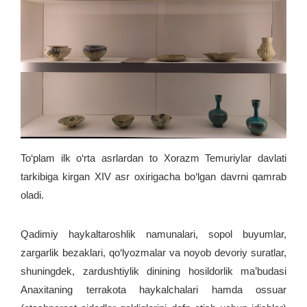
To‘plam ilk o‘rta asrlardan to Xorazm Temuriylar davlati
tarkibiga kirgan XIV asr oxirigacha bo‘lgan davrni qamrab
oladi.
Qadimiy haykaltaroshlik namunalari, sopol buyumlar,
zargarlik bezaklari, qo‘lyozmalar va noyob devoriy suratlar,
shuningdek, zardushtiylik dinining hosildorlik ma’budasi
Anaxitaning terrakota haykalchalari hamda ossuar