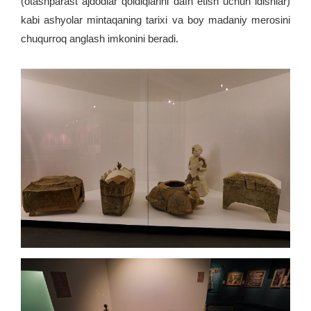
(otashparast ajdodlar qoldiqlarini dafn etish uchun idishlar)
kabi ashyolar mintaqaning tarixi va boy madaniy merosini
chuqurroq anglash imkonini beradi.