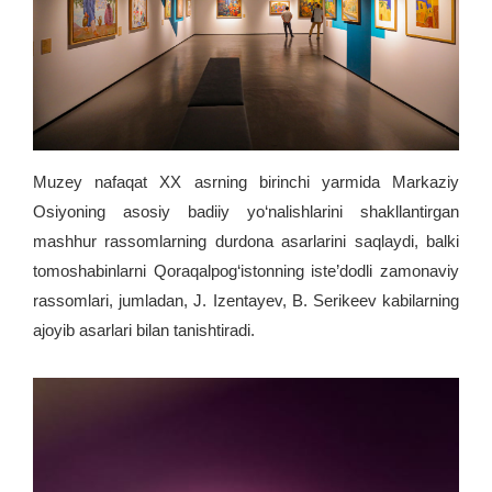
Muzey nafaqat XX asrning birinchi yarmida Markaziy
Osiyoning asosiy badiiy yo‘nalishlarini shakllantirgan
mashhur rassomlarning durdona asarlarini saqlaydi, balki
tomoshabinlarni Qoraqalpog‘istonning iste’dodli zamonaviy
rassomlari, jumladan, J. Izentayev, B. Serikeev kabilarning
ajoyib asarlari bilan tanishtiradi.