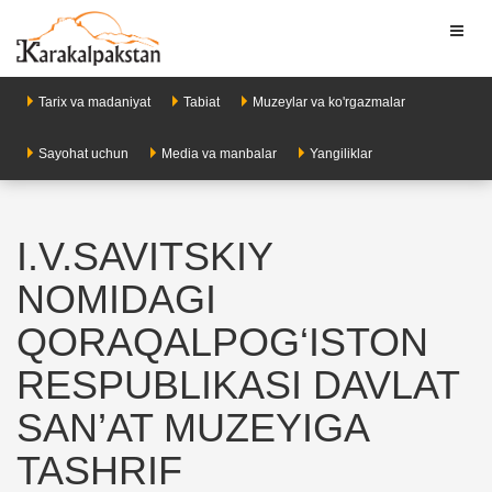
Toggl
naviga
Tarix va madaniyat
Tabiat
Muzeylar va ko'rgazmalar
Sayohat uchun
Media va manbalar
Yangiliklar
I.V.SAVITSKIY
NOMIDAGI
QORAQALPOG‘ISTON
RESPUBLIKASI DAVLAT
SAN’AT MUZEYIGA
TASHRIF