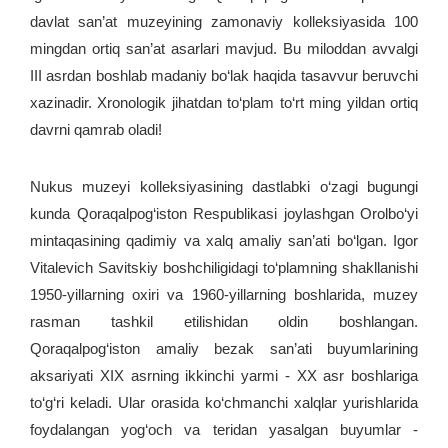
davlat san’at muzeyining zamonaviy kolleksiyasida 100
mingdan ortiq san’at asarlari mavjud. Bu miloddan avvalgi
III asrdan boshlab madaniy bo‘lak haqida tasavvur beruvchi
xazinadir. Xronologik jihatdan to‘plam to‘rt ming yildan ortiq
davrni qamrab oladi!
Nukus muzeyi kolleksiyasining dastlabki o‘zagi bugungi
kunda Qoraqalpog‘iston Respublikasi joylashgan Orolbo‘yi
mintaqasining qadimiy va xalq amaliy san’ati bo‘lgan. Igor
Vitalevich Savitskiy boshchiligidagi to‘plamning shakllanishi
1950-yillarning oxiri va 1960-yillarning boshlarida, muzey
rasman tashkil etilishidan oldin boshlangan.
Qoraqalpog‘iston amaliy bezak san’ati buyumlarining
aksariyati XIX asrning ikkinchi yarmi - XX asr boshlariga
to‘g‘ri keladi. Ular orasida ko‘chmanchi xalqlar yurishlarida
foydalangan yog‘och va teridan yasalgan buyumlar -