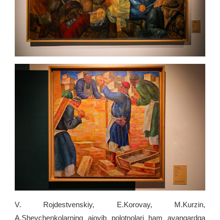
V. Rojdestvenskiy, E.Korovay, M.Kurzin,
A.Shevchenkolarning ajoyib polotnolari ham avangardga