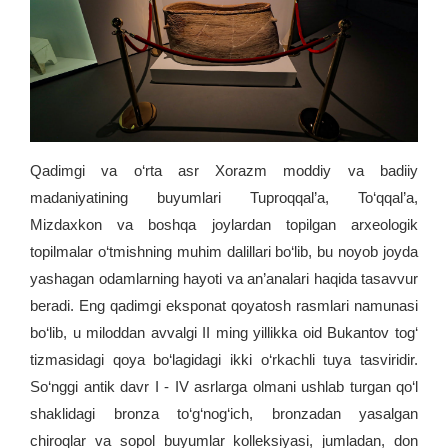
Qadimgi va o‘rta asr Xorazm moddiy va badiiy
madaniyatining buyumlari Tuproqqal’a, To‘qqal’a,
Mizdaxkon va boshqa joylardan topilgan arxeologik
topilmalar o‘tmishning muhim dalillari bo‘lib, bu noyob joyda
yashagan odamlarning hayoti va an’analari haqida tasavvur
beradi. Eng qadimgi eksponat qoyatosh rasmlari namunasi
bo‘lib, u miloddan avvalgi II ming yillikka oid Bukantov tog‘
tizmasidagi qoya bo‘lagidagi ikki o‘rkachli tuya tasviridir.
So‘nggi antik davr I - IV asrlarga olmani ushlab turgan qo‘l
shaklidagi bronza to‘g‘nog‘ich, bronzadan yasalgan
chiroqlar va sopol buyumlar kolleksiyasi, jumladan, don