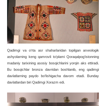
Qadimgi va o‘rta asr shaharlaridan topilgan arxeologik
ashyolarning keng qamrovli to‘plami Qoraqalpog‘istonning
madaniy tarixining asosiy bosqichlarini yorqin aks ettiradi.
Bu bosqichlar bronza davridan boshlanib, eng qadimgi
davlatlarning paydo bo‘lishigacha davom etadi. Bunday
davlatlardan biri Qadimgi Xorazm edi.