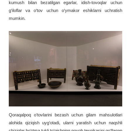
kumush bilan bezatilgan egarlar, idish-tovoqlar uchun
g‘iloflar va o‘tov uchun o‘ymakor eshiklarni uchratish
mumkin.
Qoraqalpoq o‘tovlarini bezash uchun gilam mahsulotlari
alohida qiziqish uyg‘otadi, ularni yaratish uchun naqshli
chiziqlar bo‘rtma tukli to‘qishning noyob texnikasini qo‘llagan