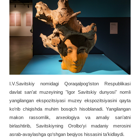
I.V.Savitskiy nomidagi Qoraqalpog‘iston Respublikasi
davlat san’at muzeyining "Igor Savitskiy dunyosi" nomli
yangilangan ekspozitsiyasi muzey ekspozitsiyasini qayta
ko‘rib chiqishda muhim bosqich hisoblanadi. Yangilangan
makon rassomlik, arxeologiya va amaliy san’atni
birlashtirib, Savitskiyning Orolbo‘yi madaniy merosini
asrab-avaylashga qo‘shgan beqiyos hissasini ta’kidlaydi.