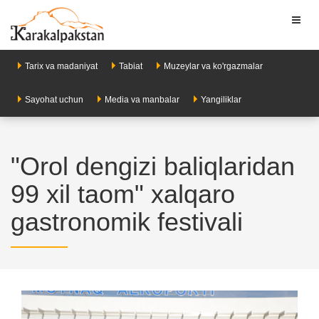
Toggl
naviga
Tarix va madaniyat
Tabiat
Muzeylar va ko'rgazmalar
Sayohat uchun
Media va manbalar
Yangiliklar
"Orol dengizi baliqlaridan
99 xil taom" xalqaro
gastronomik festivali