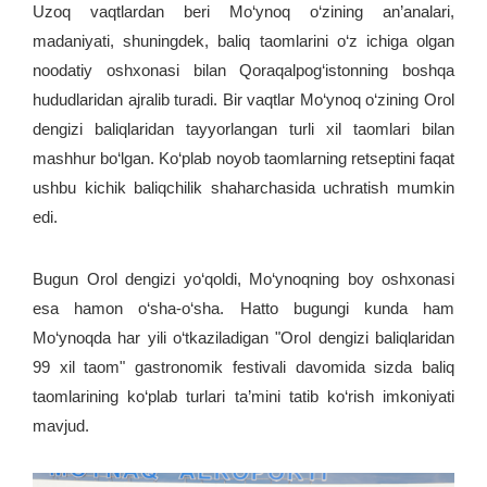
Uzoq vaqtlardan beri Mo‘ynoq o‘zining an’analari,
madaniyati, shuningdek, baliq taomlarini o‘z ichiga olgan
noodatiy oshxonasi bilan Qoraqalpog‘istonning boshqa
hududlaridan ajralib turadi. Bir vaqtlar Mo‘ynoq o‘zining Orol
dengizi baliqlaridan tayyorlangan turli xil taomlari bilan
mashhur bo‘lgan. Ko‘plab noyob taomlarning retseptini faqat
ushbu kichik baliqchilik shaharchasida uchratish mumkin
edi.
Bugun Orol dengizi yo‘qoldi, Mo‘ynoqning boy oshxonasi
esa hamon o‘sha-o‘sha. Hatto bugungi kunda ham
Mo‘ynoqda har yili o‘tkaziladigan "Orol dengizi baliqlaridan
99 xil taom" gastronomik festivali davomida sizda baliq
taomlarining ko‘plab turlari ta’mini tatib ko‘rish imkoniyati
mavjud.