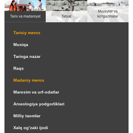
Muzeylar va
Tarix va madaniyat
Tabiat
ko'rgazmalar
Tarixiy meros
Musiqa
Tarixga nazar
Raqs
Madaniy meros
Marosim va urf-odatlar
Аrxeologiya yodgorliklari
Milliy taomlar
Xalq og’zaki ijodi