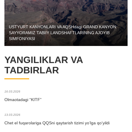
USTYURT KANYONLARI VA AQSHdagi GRAND KANYON:
SAYYORAMIZ TABIIY LANDSHAFTLARINING AJOYIB
SIMFONIYASI
YANGILIKLAR VA
TADBIRLAR
16.03.2026
Olmaotadagi “KITF”
13.03.2026
Chet el fuqarolariga QQSni qaytarish tizimi yo‘lga qo‘yildi