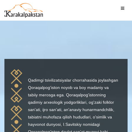
Toggl
naviga
Qadimgi tsivilizatsiyalar chorrahasida joylashgan
Qoraqalpog'iston noyob va boy madaniy va
tabiiy merosga ega. Qoraqalpog'istonning
qadimiy arxeologik yodgorliklari, og'zaki folklor
san'ati, ijro san'ati, an'anaviy hunarmandchilik,
tabiatni muhofaza qilish hududlari, o'simlik va
hayvonot dunyosi, I.Savitskiy nomidagi
Qoraqalpog'iston davlat san'at muzeyi kabi