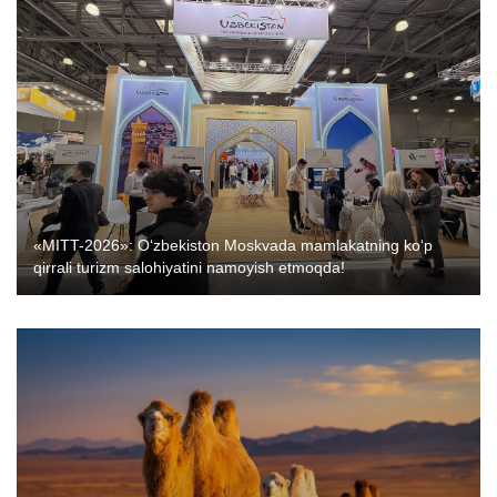
«MITT-2026»: O‘zbekiston Moskvada mamlakatning ko‘p
qirrali turizm salohiyatini namoyish etmoqda!