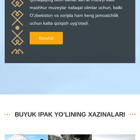
mashhur muzeylar nafaqat olimlar uchun, balki
O'zbekiston va xorijda ham keng jamoatchilik
uchun katta qiziqish uyg'otadi.
Batafsil
BUYUK IPAK YO'LINING XAZINALARI