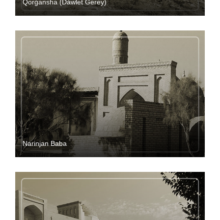
Qorǵansha (Dáwlet Gerey)
Narinjan Baba