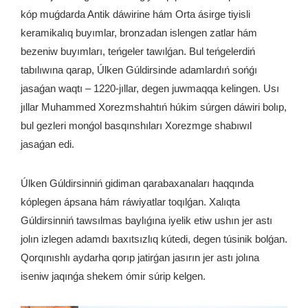
kóp muǵdarda Antik dáwirine hám Orta ásirge tiyisli
keramikalıq buyımlar, bronzadan islengen zatlar hám
bezeniw buyımları, teńgeler tawılǵan. Bul teńgelerdiń
tabılıwına qarap, Úlken Gúldirsinde adamlardıń sońǵı
jasaǵan waqtı – 1220-jıllar, degen juwmaqqa kelingen. Usı
jıllar Muhammed Xorezmshahtıń húkim súrgen dáwiri bolıp,
bul gezleri monǵol basqınshıları Xorezmge shabıwıl
jasaǵan edi.
Úlken Gúldirsinniń gidiman qarabaxanaları haqqında
kóplegen ápsana hám ráwiyatlar toqılǵan. Xalıqta
Gúldirsinniń tawsılmas baylıǵına iyelik etiw ushın jer astı
jolın izlegen adamdı baxıtsızlıq kútedi, degen túsinik bolǵan.
Qorqınıshlı aydarha qorıp jatirǵan jasırın jer astı jolına
iseniw jaqınǵa shekem ómir súrip kelgen.