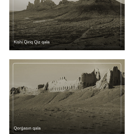
Kishi Qiriq Qiz qala
Qorǵasın qala