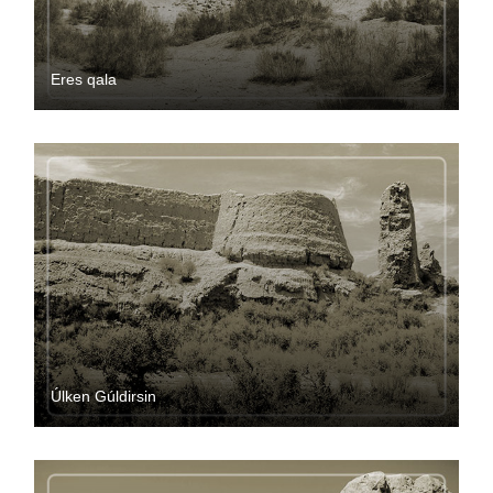
Eres qala
Úlken Gúldirsin