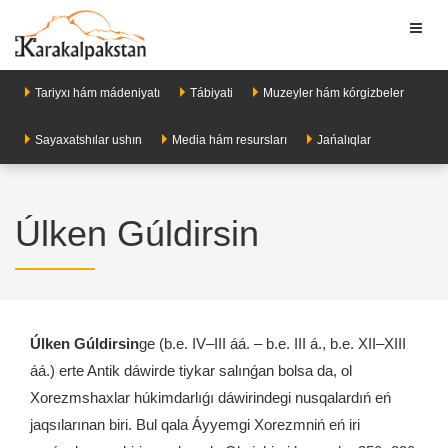
Toggl
naviga
Tariyxı hám mádeniyatı
Tábiyati
Muzeyler hám kórgizbeler
Sayaxatshılar ushın
Media hám resursları
Jańalıqlar
Úlken Gúldirsin
Úlken Gúldirsin
ge (b.e. IV–III áá. – b.e. III á., b.e. XII–XIII
áá.) erte Antik dáwirde tiykar salınǵan bolsa da, ol
Xorezmshaxlar húkimdarlıǵı dáwirindegi nusqalardıń eń
jaqsılarınan biri. Bul qala Áyyemgi Xorezmniń eń iri