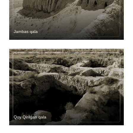
Jambas qala
Qoy Qirilǵan qala