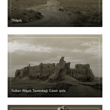
Shilpiq
Sultan Wáyis Tawindaǵi Gáwir qala