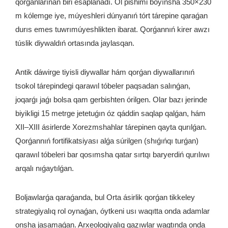
qorǵanlarınan biri esaplanadı. Ol pishimi boyınsha 350×230
m kólemge iye, múyeshleri dúnyanıń tórt tárepine qaraǵan
durıs emes tuwrımúyeshlikten ibarat. Qorǵannıń kirer awzı
túslik diywaldıń ortasında jaylasqan.
Antik dáwirge tiyisli diywallar hám qorǵan diywallarınıń
tsokol tárepindegi qarawıl tóbeler paqsadan salınǵan,
joqarǵı jaǵı bolsa qam gerbishten órilgen. Olar bazı jerinde
biyikligi 15 metrge jetetuǵın óz qáddin saqlap qalǵan, hám
XII–XIII ásirlerde Xorezmshahlar tárepinen qayta qurılǵan.
Qorǵannıń fortifikatsiyası alǵa súrilgen (shıǵıńqı turǵan)
qarawıl tóbeleri bar qosımsha qatar sırtqı baryerdiń qurılıwı
arqalı nıǵaytılǵan.
Boljawlarǵa qaraǵanda, bul Orta ásirlik qorǵan tikkeley
strategiyalıq rol oynaǵan, óytkeni usı waqıtta onda adamlar
onsha jasamaǵan. Arxeologiyalıq qazıwlar waqtında onda