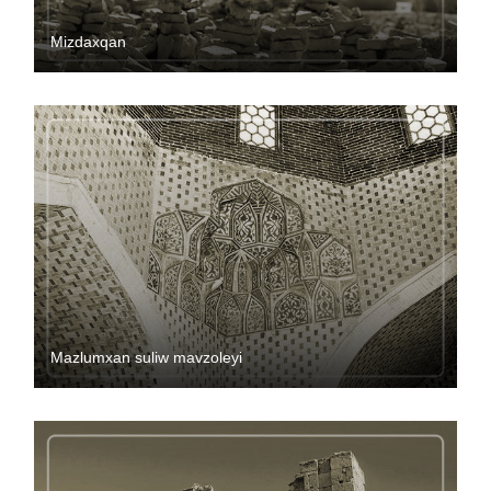
Mizdaxqan
Mazlumxan suliw mavzoleyi