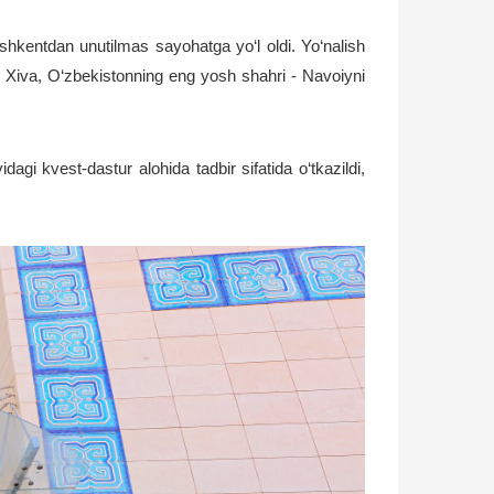
oshkentdan unutilmas sayohatga yo‘l oldi. Yo‘nalish
ixiy Xiva, O‘zbekistonning eng yosh shahri - Navoiyni
agi kvest-dastur alohida tadbir sifatida o‘tkazildi,