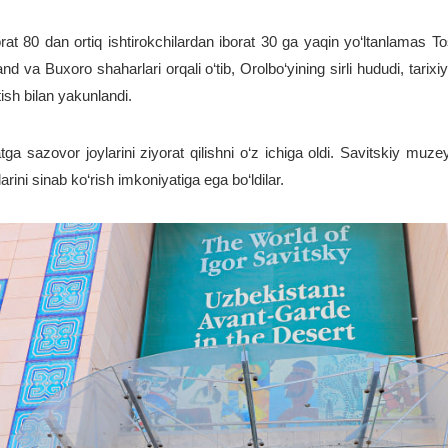
orat 80 dan ortiq ishtirokchilardan iborat 30 ga yaqin yo‘ltanlamas T
qand va Buxoro shaharlari orqali o‘tib, Orolbo‘yining sirli hududi, tar
ish bilan yakunlandi.
a sazovor joylarini ziyorat qilishni o‘z ichiga oldi. Savitskiy muzeyid
arini sinab ko‘rish imkoniyatiga ega bo‘ldilar.