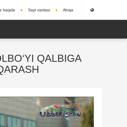
iz haqida
Sayt xaritasi
Aloqa
LBO‘YI QALBIGA
 QARASH