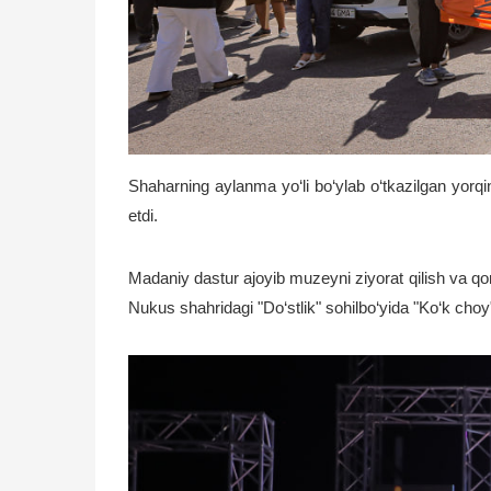
Shaharning aylanma yo‘li bo‘ylab o‘tkazilgan yorqi
etdi.
Madaniy dastur ajoyib muzeyni ziyorat qilish va qora
Nukus shahridagi "Do‘stlik" sohilbo‘yida "Ko‘k choy"