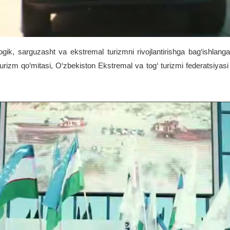
gik, sarguzasht va ekstremal turizmni rivojlantirishga bag‘ishlanga
 Turizm qo‘mitasi, O‘zbekiston Ekstremal va tog‘ turizmi federatsiy