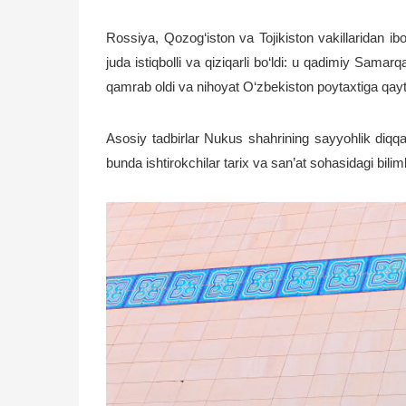
Rossiya, Qozog‘iston va Tojikiston vakillaridan ib
juda istiqbolli va qiziqarli bo‘ldi: u qadimiy Samar
qamrab oldi va nihoyat O‘zbekiston poytaxtiga qayt
Asosiy tadbirlar Nukus shahrining sayyohlik diqqatg
bunda ishtirokchilar tarix va san’at sohasidagi biliml