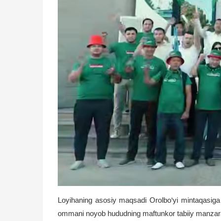
Loyihaning asosiy maqsadi Orolbo‘yi mintaqasiga O‘z
ommani noyob hududning maftunkor tabiiy manzaralari