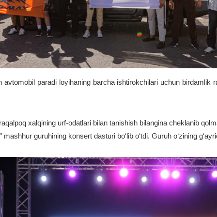
n avtomobil paradi loyihaning barcha ishtirokchilari uchun birdamlik r
qalpoq xalqining urf-odatlari bilan tanishish bilangina cheklanib qolm
 mashhur guruhining konsert dasturi bo‘lib o‘tdi. Guruh o‘zining g‘ayri