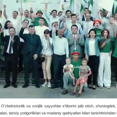
bekistonlik va xorijlik sayyohlar e’tiborini jalb etish, shuningdek, 
, tarixiy yodgorliklari va madaniy qadriyatlari bilan tanishtirishdan i