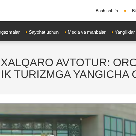
Bosh sahifa
B
'rgazmalar
Sayohat uchun
Media va manbalar
Yangiliklar
 XALQARO AVTOTUR: ORO
GIK TURIZMGA YANGICHA