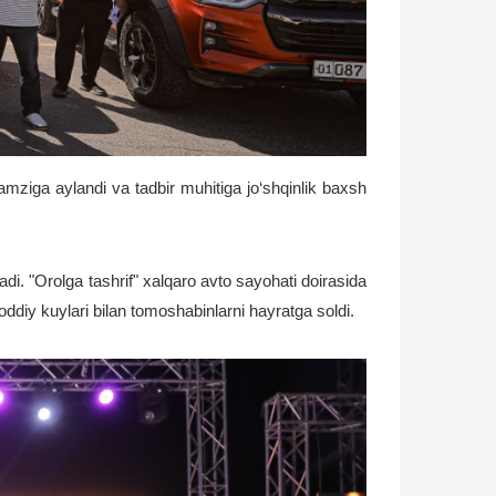
amziga aylandi va tadbir muhitiga jo‘shqinlik baxsh
adi. "Orolga tashrif" xalqaro avto sayohati doirasida
oddiy kuylari bilan tomoshabinlarni hayratga soldi.