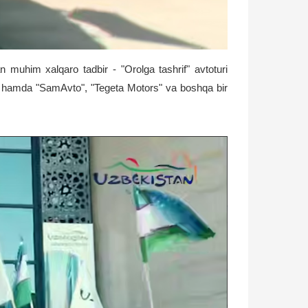
n muhim xalqaro tadbir - "Orolga tashrif" avtoturi
asi hamda "SamAvto", "Tegeta Motors" va boshqa bir