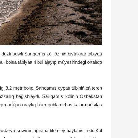
lı suwlı Sarıqamıs kóli óziniń biytákirar tábiyatı
l bolsa tábiyattıń bul ájayıp múyeshindegi ortalıqtı
igi 8,2 metr bolıp, Sarıqamıs oypatı túbiniń eń tereń
gózzallıq baǵıshlaydı. Sarıqamıs kóliniń Ózbekstan
ın bolǵan oraylıq hám qubla uchastkalar qońsılas
wdárya suwınıń aǵısına tikkeley baylanıslı edi. Kól