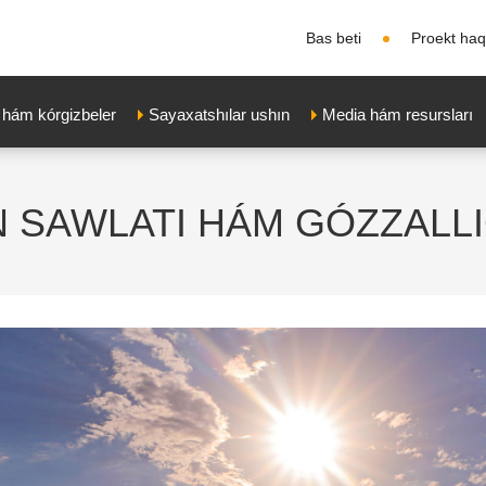
Bas beti
Proekt ha
 hám kórgizbeler
Sayaxatshılar ushın
Media hám resursları
Ń SAWLATI HÁM GÓZZALLI