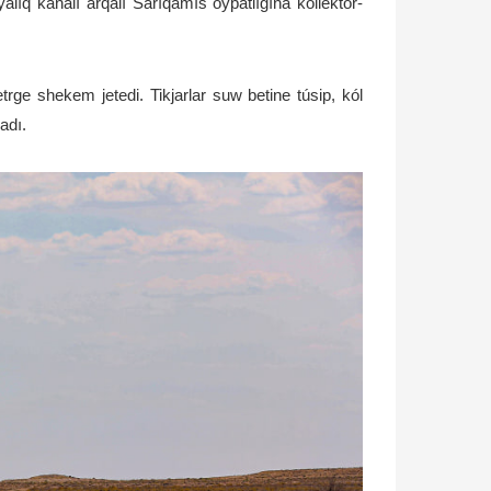
lıq kanalı arqalı Sarıqamıs oypatlıǵına kollektor-
metrge shekem jetedi. Tikjarlar suw betine túsip, kól
ladı.