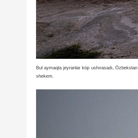
Bul aymaqta jeyranlar kóp ushırasadı, Ózbekstan 
shekem.