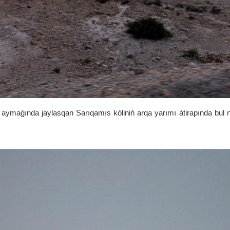
aymaǵında jaylasqan Sarıqamıs kóliniń arqa yarımı átirapında bul