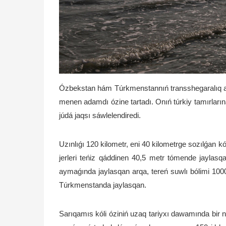
Ózbekstan hám Túrkmenstannıń transshegaralıq ayma
menen adamdı ózine tartadı. Onıń túrkiy tamırlarına
júdá jaqsı sáwlelendiredi.
Uzınlıǵı 120 kilometr, eni 40 kilometrge sozılǵan kó
jerleri teńiz qáddinen 40,5 metr tómende jaylasqa
aymaǵında jaylasqan arqa, tereń suwlı bólimi 10
Túrkmenstanda jaylasqan.
Sarıqamıs kóli óziniń uzaq tariyxı dawamında bir n