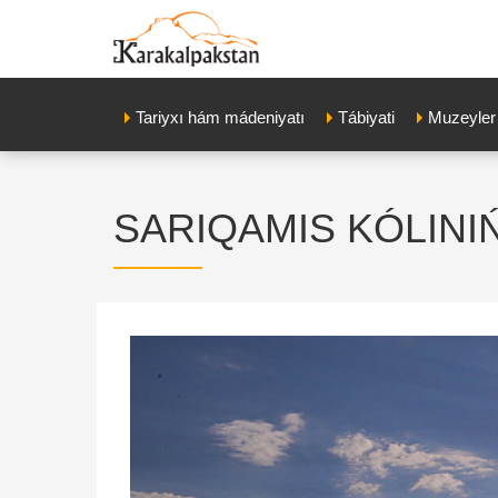
Tariyxı hám mádeniyatı
Tábiyati
Muzeyler
SARIQAMIS KÓLINI