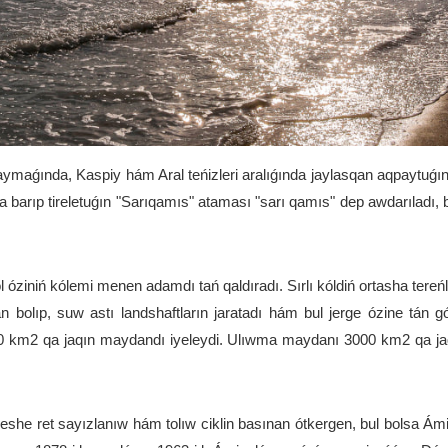
ǵında, Kaspiy hám Aral teńizleri aralıǵında jaylasqan aqpaytuǵın duz
 barıp tireletuǵın "Sarıqamıs" ataması "sarı qamıs" dep awdarıladı, bu
l óziniń kólemi menen adamdı tań qaldıradı. Sırlı kóldiń ortasha tereńl
n bolıp, suw astı landshaftların jaratadı hám bul jerge ózine tán 
00 km2 qa jaqın maydandı iyeleydi. Ulıwma maydanı 3000 km2 qa jaq
eshe ret sayızlanıw hám tolıw ciklin basınan ótkergen, bul bolsa Ámi