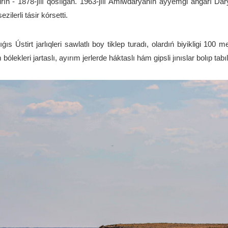
n - 1878-jılı qosılǵan. 1963-jılı Ámiwdáryanıń áyyemgi ańǵarı Dárya
ilerli tásir kórsetti.
s Ústirt jarlıqleri sawlatlı boy tiklep turadı, olardıń biyikligi 100 
ólekleri jartaslı, ayırım jerlerde háktaslı hám gipsli jınıslar bolıp tabı