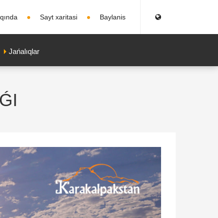
qqında
Sayt xaritasi
Baylanis
Jańalıqlar
ǴI