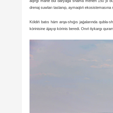
aqırǵı márte bul dáryaǵa shama menen 150 jıl burı
drenaj suwları taslanıp, aymaqtıń ekosistemasına sez
Kóldiń batıs hám arqa-shıǵıs jaǵalarında qubla-shıǵı
kórinisine ájayıp kórinis beredi. Onıń tiykargı quram b