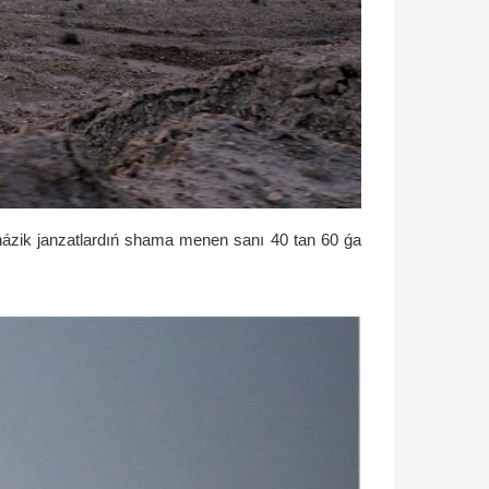
 názik janzatlardıń shama menen sanı 40 tan 60 ǵa