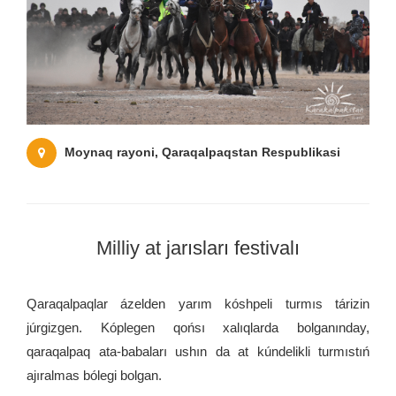
Moynaq rayoni, Qaraqalpaqstan Respublikasi
Milliy at jarısları festivalı
Qaraqalpaqlar ázelden yarım kóshpeli turmıs tárizin
júrgizgen. Kóplegen qońsı xalıqlarda bolganınday,
qaraqalpaq ata-babaları ushın da at kúndelikli turmıstıń
ajıralmas bólegi bolgan.