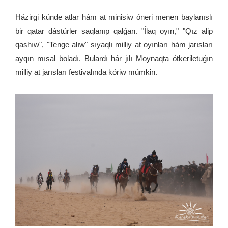
Házirgi kúnde atlar hám at minisiw óneri menen baylanıslı
bir qatar dástúrler saqlanıp qalǵan. "Ílaq oyın," "Qız alip
qashıw", "Tenge alıw" sıyaqlı milliy at oyınları hám jarısları
ayqın mısal boladı. Bulardı hár jılı Moynaqta ótkeriletuǵın
milliy at jarısları festivalında kóriw múmkin.