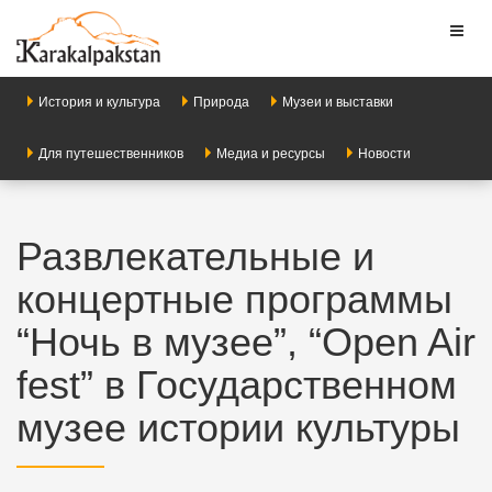
Toggl
naviga
История и культура
Природа
Музеи и выставки
Для путешественников
Медиа и ресурсы
Новости
Развлекательные и
концертные программы
“Ночь в музее”, “Open Air
fest” в Государственном
музее истории культуры