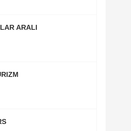
LAR ARALI
URIZM
RS