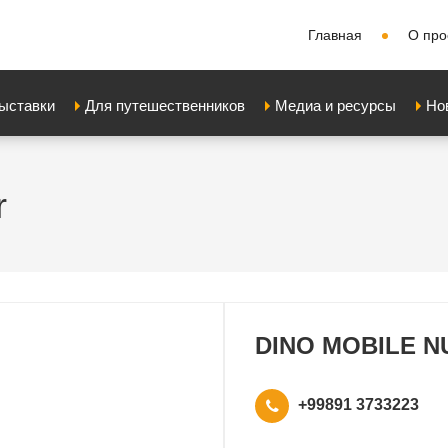
Главная
О про
выставки
Для путешественников
Медиа и ресурсы
Но
r
DINO MOBILE N
+99891 3733223