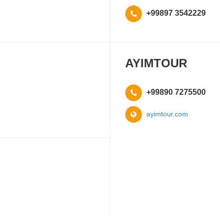
+99897 3542229
AYIMTOUR
+99890 7275500
ayimtour.com