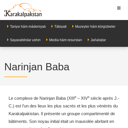
Toggl
naviga
Tariyxı hám mádeniyatı
Tábiyati
Muzeyler hám kórgizbeler
Sayaxatshılar ushın
Media hám resursları
Jańalıqlar
Narinjan Baba
e
e
Le complexe de Narinjan Baba (XIII
– XIV
siècle après J.-
C.) est l’un des lieux les plus sacrés et les plus vénérés du
Karakalpakistan. Il présente un groupe compartimenté de
bâtiments. Son noyau initial était un mausolée abritant en