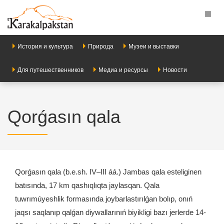
Toggl
naviga
История и культура
Природа
Музеи и выставки
Для путешественников
Медиа и ресурсы
Новости
Qorǵasın qala
Qorǵasın qala (b.e.sh. IV–III áá.) Jambas qala esteliginen
batısında, 17 km qashıqlıqta jaylasqan. Qala
tuwrımúyeshlik formasında joybarlastırılǵan bolıp, onıń
jaqsı saqlanıp qalǵan diywallarınıń biyikligi bazı jerlerde 14-