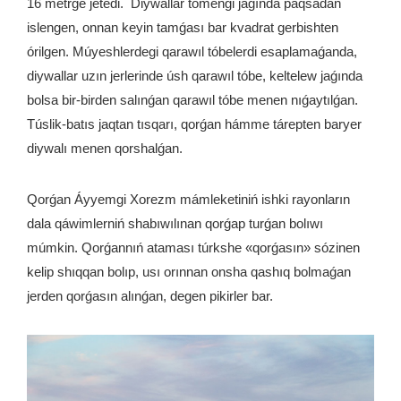
16 metrge jetedi. Diywallar tómengi jaǵında paqsadan
islengen, onnan keyin tamǵası bar kvadrat gerbishten
órilgen. Múyeshlerdegi qarawıl tóbelerdi esaplamaǵanda,
diywallar uzın jerlerinde úsh qarawıl tóbe, keltelew jaǵında
bolsa bir-birden salınǵan qarawıl tóbe menen nıǵaytılǵan.
Túslik-batıs jaqtan tısqarı, qorǵan hámme tárepten baryer
diywalı menen qorshalǵan.
Qorǵan Áyyemgi Xorezm mámleketiniń ishki rayonların
dala qáwimlerniń shabıwılınan qorǵap turǵan bolıwı
múmkin. Qorǵannıń ataması túrkshe «qorǵasın» sózinen
kelip shıqqan bolıp, usı orınnan onsha qashıq bolmaǵan
jerden qorǵasın alınǵan, degen pikirler bar.