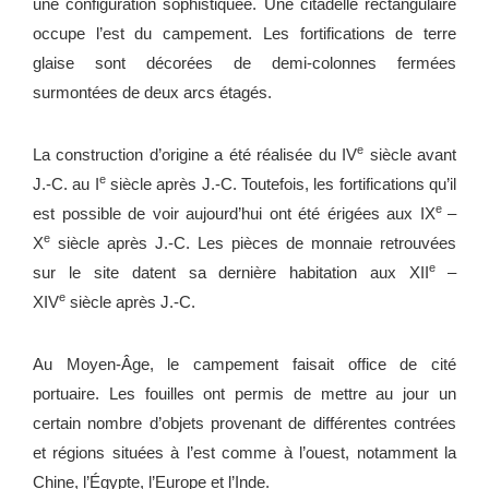
une configuration sophistiquée. Une citadelle rectangulaire
occupe l’est du campement. Les fortifications de terre
glaise sont décorées de demi-colonnes fermées
surmontées de deux arcs étagés.
e
La construction d’origine a été réalisée du IV
siècle avant
e
J.-C. au I
siècle après J.-C. Toutefois, les fortifications qu’il
e
est possible de voir aujourd’hui ont été érigées aux IX
–
e
X
siècle après J.-C. Les pièces de monnaie retrouvées
e
sur le site datent sa dernière habitation aux XII
–
e
XIV
siècle après J.-C.
Au Moyen-Âge, le campement faisait office de cité
portuaire. Les fouilles ont permis de mettre au jour un
certain nombre d’objets provenant de différentes contrées
et régions situées à l’est comme à l’ouest, notamment la
Chine, l’Égypte, l’Europe et l’Inde.