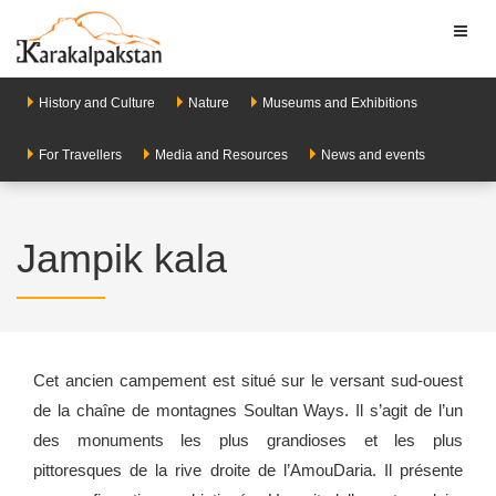
Toggl
naviga
History and Culture
Nature
Museums and Exhibitions
For Travellers
Media and Resources
News and events
Jampik kala
Cet ancien campement est situé sur le versant sud-ouest
de la chaîne de montagnes Soultan Ways. Il s’agit de l’un
des monuments les plus grandioses et les plus
pittoresques de la rive droite de l’Amou­Daria. Il présente