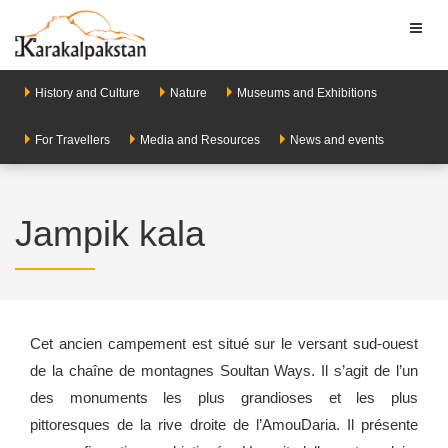
Toggl
naviga
History and Culture
Nature
Museums and Exhibitions
For Travellers
Media and Resources
News and events
Jampik kala
Cet ancien campement est situé sur le versant sud-ouest
de la chaîne de montagnes Soultan Ways. Il s’agit de l’un
des monuments les plus grandioses et les plus
pittoresques de la rive droite de l’Amou­Daria. Il présente