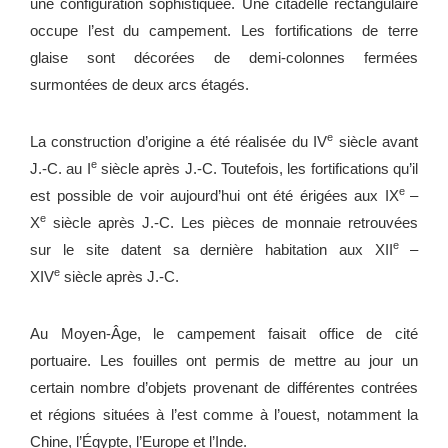
une configuration sophistiquée. Une citadelle rectangulaire
occupe l’est du campement. Les fortifications de terre
glaise sont décorées de demi-colonnes fermées
surmontées de deux arcs étagés.
e
La construction d’origine a été réalisée du IV
siècle avant
e
J.-C. au I
siècle après J.-C. Toutefois, les fortifications qu’il
e
est possible de voir aujourd’hui ont été érigées aux IX
–
e
X
siècle après J.-C. Les pièces de monnaie retrouvées
e
sur le site datent sa dernière habitation aux XII
–
e
XIV
siècle après J.-C.
Au Moyen-Âge, le campement faisait office de cité
portuaire. Les fouilles ont permis de mettre au jour un
certain nombre d’objets provenant de différentes contrées
et régions situées à l’est comme à l’ouest, notamment la
Chine, l’Égypte, l’Europe et l’Inde.