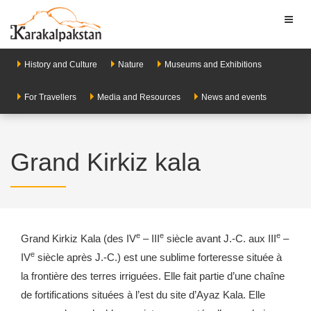
Toggl
naviga
History and Culture
Nature
Museums and Exhibitions
For Travellers
Media and Resources
News and events
Grand Kirkiz kala
e
e
e
Grand Kirkiz Kala (des IV
– III
siècle avant J.-C. aux III
–
e
IV
siècle après J.-C.) est une sublime forteresse située à
la frontière des terres irriguées. Elle fait partie d’une chaîne
de fortifications situées à l’est du site d’Ayaz Kala. Elle