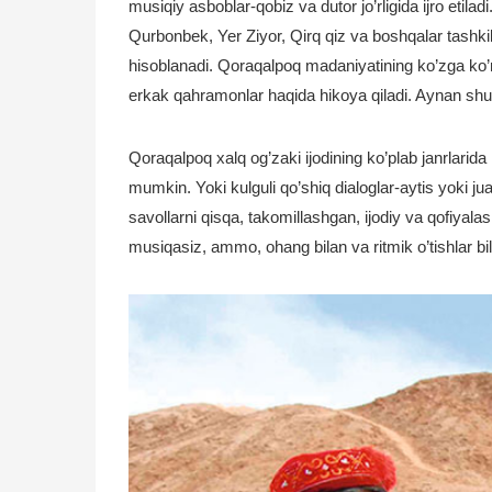
musiqiy asboblar-qobiz va dutor jo’rligida ijro etil
Qurbonbek, Yer Ziyor, Qirq qiz va boshqalar tashkil 
hisoblanadi. Qoraqalpoq madaniyatining ko’zga ko’r
erkak qahramonlar haqida hikoya qiladi. Aynan sh
Qoraqalpoq xalq og’zaki ijodining ko’plab janrlarida 
mumkin. Yoki kulguli qo’shiq dialoglar-aytis yoki jua
savollarni qisqa, takomillashgan, ijodiy va qofiyala
musiqasiz, ammo, ohang bilan va ritmik o’tishlar bil