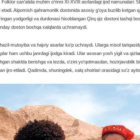
adi. Folklor san’atida muhim o’rinni XI-XVIII asrlardagi ijod namunalari
etadi. Alpomish qahramonlik dostonida asosiy g’oya buzilib ketgan qabi
ingan yodgorligi va durdonasi hisoblangan Qirq qiz dostoni tashqi bo
unday doston boshqa xalqlarda uchramaydi.
hazil-mutoyiba va hajviy asarlar ko’p uchraydi. Ularga misol tariqasida 
plar ham ushbu janrdagi ijodga kiradi. Ular asosan yosh yigit va qizlar 
shgan shaklda berishga va tezda, o’zini yo’qotmasdan, hozirjavoblik bi
an ijro etiladi. Qadimda, shuningdek, xalq shoirlari orasidagi so’z ay