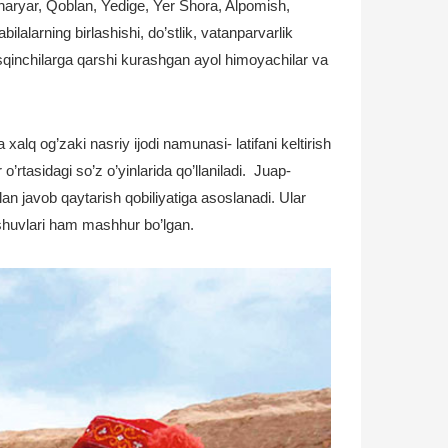
: Sharyar, Qoblan, Yedige, Yer Shora, Alpomish,
lalarning birlashishi, do’stlik, vatanparvarlik
sqinchilarga qarshi kurashgan ayol himoyachilar va
xalq og’zaki nasriy ijodi namunasi- latifani keltirish
o’rtasidagi so’z o’yinlarida qo’llaniladi. Juap-
lan javob qaytarish qobiliyatiga asoslanadi. Ular
tishuvlari ham mashhur bo’lgan.