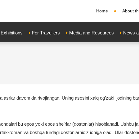
Home
About th
xhibitions
For Travellers
Media and Resources
News a
 asrlar davomida rivojlangan. Uning asosini xalq og’zaki ijodining barcha
ndalari bu epos yoki epos she’rlar (dostonlar) hisoblanadi. Ushbu jan
, ertak-roman va boshqa turdagi dostonlarnio’z ichiga oladi. Ular doston