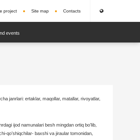
e project
Site map
Contacts
nd events
 janrlari: ertaklar, maqollar, matallar, rivoyatlar,
rdagi ijod namunalari besh mingdan ortiq bo’lib,
chi-qo’shiqchilar- baxshi va jiraular tomonidan,