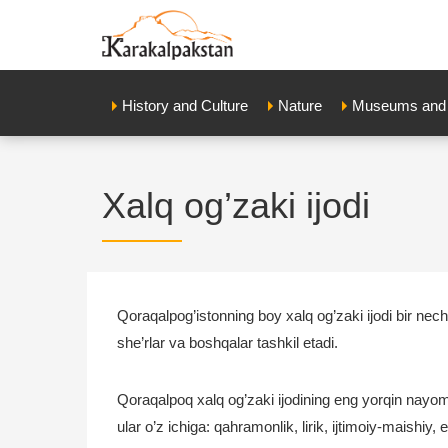
History and Culture
Nature
Museums and E
Xalq og’zaki ijodi
Qoraqalpog’istonning boy xalq og’zaki ijodi bir necha
she’rlar va boshqalar tashkil etadi.
Qoraqalpoq xalq og’zaki ijodining eng yorqin nayomo
ular o’z ichiga: qahramonlik, lirik, ijtimoiy-maishiy