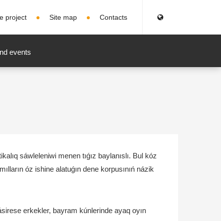
e project
Site map
Contacts
nd events
ikalıq sáwleleniwi menen tıǵız baylanıslı. Bul kóz
mılların óz ishine alatuǵın dene korpusınıń názik
, ásirese erkekler, bayram kúnlerinde ayaq oyın