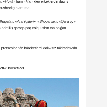
ı; «
Huw
!» hám «
Ha!
» dep erkeklerdiń dawıs
shtarlıǵın arttıradı.
Shaǵala
», «
Aral jigitle­ri
», «
Shopanlar
», «
Qara úy
»,
p-ádetlik) qaraqalpaq xalqı ushın tán bolǵan
protsesine tán háreketlerdi qalıwsız tákirarlawshı
tiwi kórsetiledi.