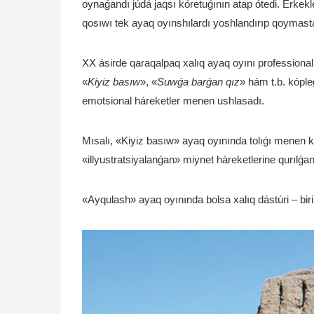
oynaǵandı júdá jaqsı kóretuǵının atap ótedi. Erke
qosıwı tek ayaq oyınshılardı yoshlandırıp qoymasta
XX ásirde qaraqalpaq xalıq ayaq oyını professional
«
Kiyiz basıw
», «
Suwǵa barǵan qız
» hám t.b. kóple
emotsional háreketler menen ushlasadı.
Mısalı, «Kiyiz basıw» ayaq oyınında tolıǵı menen ki
«illyustratsiyalanǵan» miynet háreketlerine qurılǵan
«Ayqulash» ayaq oyınında bolsa xalıq dástúri – birin