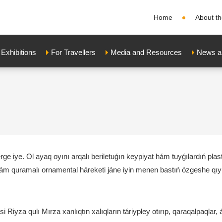
Home
About th
xhibitions
For Travellers
Media and Resources
News a
ge iye. Ol ayaq oyını arqalı beriletuǵın keypiyat hám tuyǵılardıń plast
ı hám quramalı ornamental háreketi jáne iyin menen bastıń ózgeshe qıy
 Riyza qulı Mırza xanlıqtın xalıqların táriypley otırıp, qaraqalpaqlar