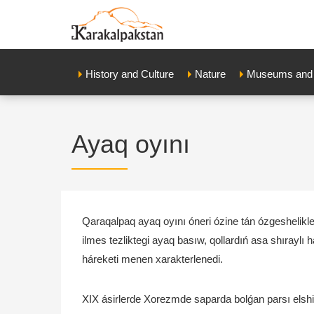
History and Culture
Nature
Museums and E
Ayaq oyını
Qaraqalpaq ayaq oyını óneri ózine tán ózgeshelikler
ilmes tezliktegi ayaq basıw, qollardıń asa shırayl
háreketi menen xarakterlenedi.
XIX ásirlerde Xorezmde saparda bolǵan parsı elshisi