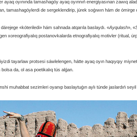
kler ayaq oyınında tamashagóy ayaq oyınnıń energiyasınan zawıq alad
n, tamashagóylerdi de sergeklendirip, júrek soǵıwın hám de ómirge qu
 dárejege «kóteriledi» hám sahnada atqarıla baslaydı. «
Ayqulash
», «
gen xoreografiyalıq postanovkalarda etnografiyalıq motivler (ritual, úr
yizdi tayarlaw protsesi sáwlelengen, hátte ayaq oyın haqıyqıy miynet 
 bolsa da, ol asa poetikalıq tús alǵan.
shi muhabbat sezimleri oyanıp baslaytuǵın aylı túnde jaslardıń seyil e