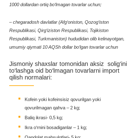
1000 dollardan ortiq bo‘lmagan tovarlar uchun;
– chegaradosh davlatlar (Afg‘oniston, Qozog‘iston
Respublikasi, Qirg‘iziston Respublikasi, Tojikiston
Respublikasi, Тurkmaniston) hududidan olib kelinayotgan,
umumiy qiymati 10 AQSh dollar bo‘lgan tovarlar uchun
Jismoniy shaxslar tomonidan aksiz solig‘ini
to‘lashga oid bo‘lmagan tovarlarni import
qilish normalari:
Kofein yoki kofeinsisiz qovurilgan yoki
qovurilmagan qahva – 2 kg;
Baliq ikrasi- 0,5 kg;
Ikra o‘rnini bosadiganlar – 1 kg;
Qandolat mahsulotlari- 5 kg;