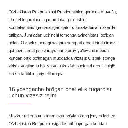
O‘zbekiston Respublikasi Prezidentining qaroriga muvofiq,
chet el fuqarolarining mamlakatga kirishini
soddalashtirishga qaratilgan qator chora-tadbirlar nazarda
tutilgan. Jumladan,uchinchi tomonga aviachiptasi bo‘lgan
holda, O‘zbekistondagi xalqaro aeroportlardan birida tranzit-
qatnovni amalga oshirayotgan xorijiy yo‘lovchilar besh
kundan ortiq bo‘lmagan muddadda vizasiz O‘zbekistonga
kirish, vaqtincha bo‘lish va o‘tkazish punktlari orqali chiqib
ketish tartiblari joriy etilmoqda.
16 yoshgacha bo‘lgan chet ellik fuqarolar
uchun vizasiz rejim
Mazkur rejim butun mamlakat bo‘ylab keng joriy etiladi va
O‘zbekiston Respublikasiga tashrif buyurgan kundan