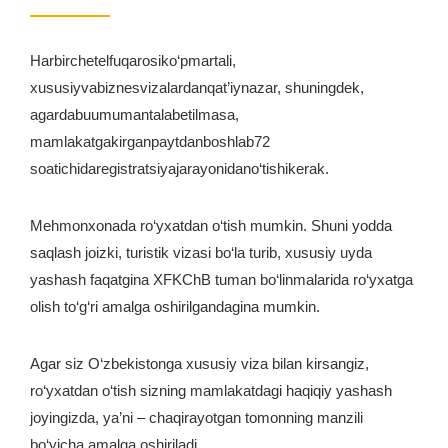
Harbirchetelfuqarosiko‘pmartali,
xususiyvabiznesvizalardanqat’iynazar, shuningdek,
agardabuumumantalabetilmasa,
mamlakatgakirganpaytdanboshlab72
soatichidaregistratsiyajarayonidano‘tishikerak.
Mehmonxonada ro‘yxatdan o‘tish mumkin. Shuni yodda
saqlash joizki, turistik vizasi bo‘la turib, xususiy uyda
yashash faqatgina XFKChB tuman bo‘linmalarida ro‘yxatga
olish to‘g‘ri amalga oshirilgandagina mumkin.
Agar siz O‘zbekistonga xususiy viza bilan kirsangiz,
ro‘yxatdan o‘tish sizning mamlakatdagi haqiqiy yashash
joyingizda, ya’ni – chaqirayotgan tomonning manzili
bo‘yicha amalga oshiriladi.