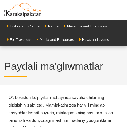
Toggl
naviga
History and Culture
Nature
Museums and Exhibitions
For Travellers
Media and Resources
News and events
Paydali ma'glıwmatlar
O‘zbekiston ko‘p yillar mobaynida sayohatchilarning
qiziqishini zabt etdi. Mamlakatimizga har yili minglab
sayyohlar tashrif buyurib, mintaqamizning boy tarixi bilan
tanishish va dunyodagi mashhur madaniy yodgorliklarni