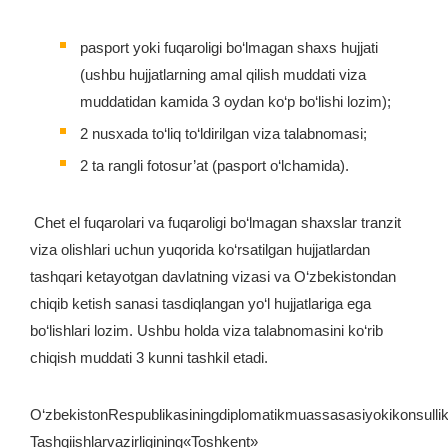
pasport yoki fuqaroligi bo‘lmagan shaxs hujjati
(ushbu hujjatlarning amal qilish muddati viza
muddatidan kamida 3 oydan ko‘p bo‘lishi lozim);
2 nusxada to‘liq to‘ldirilgan viza talabnomasi;
2 ta rangli fotosur’at (pasport o‘lchamida).
Chet el fuqarolari va fuqaroligi bo‘lmagan shaxslar tranzit
viza olishlari uchun yuqorida ko‘rsatilgan hujjatlardan
tashqari ketayotgan davlatning vizasi va O‘zbekistondan
chiqib ketish sanasi tasdiqlangan yo‘l hujjatlariga ega
bo‘lishlari lozim. Ushbu holda viza talabnomasini ko‘rib
chiqish muddati 3 kunni tashkil etadi.
O‘zbekistonRespublikasiningdiplomatikmuassasasiyokikonsullikv
Tashqiishlarvazirligining«Toshkent»