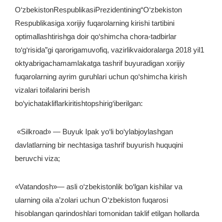
O‘zbekistonRespublikasiPrezidentining“O‘zbekiston
Respublikasiga xorijiy fuqarolarning kirishi tartibini
optimallashtirishga doir qo‘shimcha chora-tadbirlar
to‘g‘risida”gi qarorigamuvofiq, vazirlikvaidoralarga 2018 yil1
oktyabrigachamamlakatga tashrif buyuradigan xorijiy
fuqarolarning ayrim guruhlari uchun qo‘shimcha kirish
vizalari toifalarini berish
bo‘yichatakliflarkiritishtopshirig‘iberilgan:
«Silkroad» — Buyuk Ipak yo‘li bo‘ylabjoylashgan
davlatlarning bir nechtasiga tashrif buyurish huquqini
beruvchi viza;
«Vatandosh»— asli o‘zbekistonlik bo‘lgan kishilar va
ularning oila a’zolari uchun O‘zbekiston fuqarosi
hisoblangan qarindoshlari tomonidan taklif etilgan hollarda