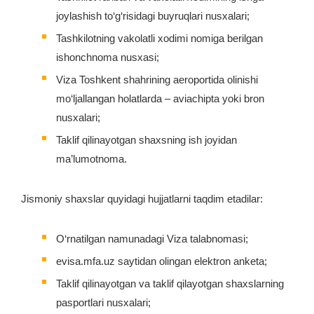
joylashish to‘g‘risidagi buyruqlari nusxalari;
Tashkilotning vakolatli xodimi nomiga berilgan
ishonchnoma nusxasi;
Viza Toshkent shahrining aeroportida olinishi
mo‘ljallangan holatlarda – aviachipta yoki bron
nusxalari;
Taklif qilinayotgan shaxsning ish joyidan
ma’lumotnoma.
Jismoniy shaxslar quyidagi hujjatlarni taqdim etadilar:
O‘rnatilgan namunadagi Viza talabnomasi;
evisa.mfa.uz saytidan olingan elektron anketa;
Taklif qilinayotgan va taklif qilayotgan shaxslarning
pasportlari nusxalari;