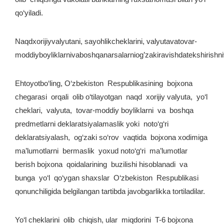
qo‘yiladi.
Naqdxorijiyvalyutani, sayohlikcheklarini, valyutavatovar-
moddiyboyliklarnivaboshqanarsalarniog’zakiravishdatekshirishni
Ehtoyotbo‘ling, O‘zbekiston Respublikasining bojxona
chegarasi orqali olib o‘tilayotgan naqd xorijiy valyuta, yo‘l
cheklari, valyuta, tovar-moddiy boyliklarni va boshqa
predmetlarni deklaratsiyalamaslik yoki noto‘g‘ri
deklaratsiyalash, og‘zaki so‘rov vaqtida bojxona xodimiga
ma’lumotlarni bermaslik yoxud noto‘g‘ri ma’lumotlar
berish bojxona qoidalarining buzilishi hisoblanadi va
bunga yo‘l qo‘ygan shaxslar O‘zbekiston Respublikasi
qonunchiligida belgilangan tartibda javobgarlikka tortiladilar.
Yo‘l cheklarini olib chiqish, ular miqdorini T-6 bojxona