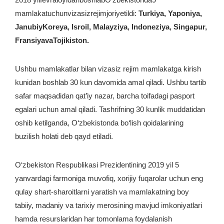
mamlakatuchunvizasizrejimjoriyetildi:
Turkiya, Yaponiya,
JanubiyKoreya, Isroil, Malayziya, Indoneziya, Singapur,
FransiyavaTojikiston.
Ushbu mamlakatlar bilan vizasiz rejim mamlakatga kirish
kunidan boshlab 30 kun davomida amal qiladi. Ushbu tartib
safar maqsadidan qat’iy nazar, barcha toifadagi pasport
egalari uchun amal qiladi. Tashrifning 30 kunlik muddatidan
oshib ketilganda, O‘zbekistonda bo‘lish qoidalarining
buzilish holati deb qayd etiladi.
O‘zbekiston Respublikasi Prezidentining 2019 yil 5
yanvardagi farmoniga muvofiq, xorijiy fuqarolar uchun eng
qulay shart-sharoitlarni yaratish va mamlakatning boy
tabiiy, madaniy va tarixiy merosining mavjud imkoniyatlari
hamda resurslaridan har tomonlama foydalanish