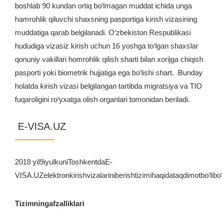
boshlab 90 kundan ortiq bo‘lmagan muddat ichida unga
hamrohlik qiluvchi shaxsning pasportiga kirish vizasining
muddatiga qarab belgilanadi. O‘zbekiston Respublikasi
hududiga vizasiz kirish uchun 16 yoshga to‘lgan shaxslar
qonuniy vakillari homrohlik qilish sharti bilan xorijga chiqish
pasporti yoki biometrik hujjatiga ega bo‘lishi shart. Bunday
holatda kirish vizasi belgilangan tartibda migratsiya va TIO
fuqaroligini ro‘yxatga olish organlari tomonidan beriladi.
E-VISA.UZ
2018 yil9iyulkuniToshkentdaE-
VISA.UZelektronkirishvizalariniberishtizimihaqidataqdimotbo‘libo‘
Tizimningafzalliklari