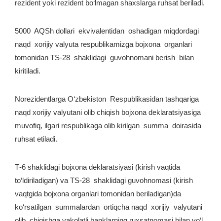
rezident yoki rezident bo‘lmagan shaxslarga ruhsat beriladi.
5000 AQSh dollari ekvivalentidan oshadigan miqdordagi
naqd xorijiy valyuta respublikamizga bojxona organlari
tomonidan TS-28 shaklidagi guvohnomani berish bilan
kiritiladi.
Norezidentlarga O‘zbekiston Respublikasidan tashqariga
naqd xorijiy valyutani olib chiqish bojxona deklaratsiyasiga
muvofiq, ilgari respublikaga olib kirilgan summa doirasida
ruhsat etiladi.
Т-6 shaklidagi bojxona deklaratsiyasi (kirish vaqtida
to‘ldiriladigan) va TS-28 shaklidagi guvohnomasi (kirish
vaqtgida bojxona organlari tomonidan beriladigan)da
ko‘rsatilgan summalardan ortiqcha naqd xorijiy valyutani
olib chiqishga vakolatli banklarning ruxsatnomasi bilan yo‘l