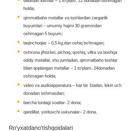
billurdan idishlar – 1 to‘plam, 12 donadan oshmagan
holda;
qimmatbaho metallar va toshlardan zargarlik
buyumlari – umumiy hajmi 30 grammdan
oshmagan 5 buyum;
taqinchoqlar – 0,5 kg.dan oshiq bo‘lmagan;
oshxona jihozlari, pichoq, qoshiq, vilka va boshqa
oddiy metallar, shu jumladan, qimmatbaho toshlar
bilan qoplangan metallar – 1 to‘plam, 24donadan
oshmagan holda;
video va audioapparatura – har bir 1tadan, lekin uch
donadan oshmasdan;
barcha turdagi soatlar- 2 dona;
qandillar, yorituvchi uskunalar– 2 dona.
Ro‘yxatdano‘tishqoidalari