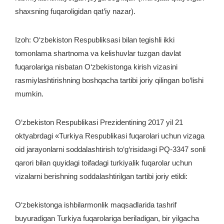
shaxsning fuqaroligidan qat’iy nazar).
Izoh: O‘zbekiston Respubliksasi bilan tegishli ikki
tomonlama shartnoma va kelishuvlar tuzgan davlat
fuqarolariga nisbatan O‘zbekistonga kirish vizasini
rasmiylashtirishning boshqacha tartibi joriy qilingan bo‘lishi
mumkin.
O‘zbekiston Respublikasi Prezidentining 2017 yil 21
oktyabrdagi «Turkiya Respublikasi fuqarolari uchun vizaga
oid jarayonlarni soddalashtirish to‘g‘risida»gi PQ-3347 sonli
qarori bilan quyidagi toifadagi turkiyalik fuqarolar uchun
vizalarni berishning soddalashtirilgan tartibi joriy etildi:
O‘zbekistonga ishbilarmonlik maqsadlarida tashrif
buyuradigan Turkiya fuqarolariga beriladigan, bir yilgacha