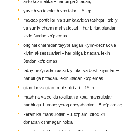
avto kosmetika – har biriga 2 tadan;
yuvish va tozalash vositalari – 5 kg;
maktab portfellari va sumkalaridan tashqari, tabiiy
va sun’iy charm mahsulotlari – har biriga bittadan,
lekin 3tadan ko‘p emas;
original charmdan tayyorlangan kiyim-kechak va
kiyim aksessuarlari – har biriga bittadan, lekin
3tadan ko‘p emas;
tabiiy mo‘ynadan ustki kiyimlar va bosh kiyimlari –
har biriga bittadan, lekin 3tadan ko‘p emas;
gilamlar va gilam mahsulotlari – 15 m.;
mashina va qo‘lda to‘qilgan trikotaj mahsulotlar –
har biriga 1 tadan; yotoq choyshablari – 5 to‘plamlar;
keramika mahsulotlari – 1 to‘plam, biroq 24
donadan oshmagan holda;