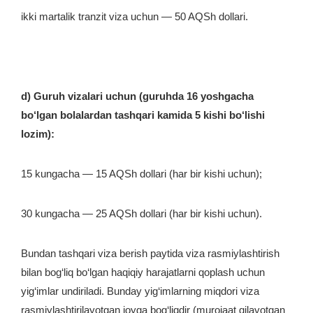
ikki martalik tranzit viza uchun — 50 AQSh dollari.
d) Guruh vizalari uchun (guruhda 16 yoshgacha
bo‘lgan bolalardan tashqari kamida 5 kishi bo‘lishi
lozim):
15 kungacha — 15 AQSh dollari (har bir kishi uchun);
30 kungacha — 25 AQSh dollari (har bir kishi uchun).
Bundan tashqari viza berish paytida viza rasmiylashtirish
bilan bog‘liq bo‘lgan haqiqiy harajatlarni qoplash uchun
yig‘imlar undiriladi. Bunday yig‘imlarning miqdori viza
rasmiylashtirilayotgan joyga bog‘liqdir (murojaat qilayotgan