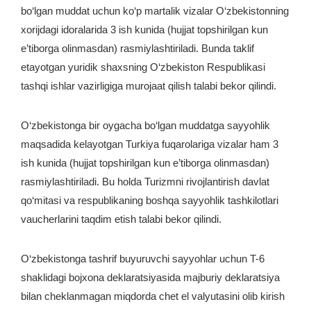
bo‘lgan muddat uchun ko‘p martalik vizalar O‘zbekistonning
xorijdagi idoralarida 3 ish kunida (hujjat topshirilgan kun
e’tiborga olinmasdan) rasmiylashtiriladi. Bunda taklif
etayotgan yuridik shaxsning O‘zbekiston Respublikasi
tashqi ishlar vazirligiga murojaat qilish talabi bekor qilindi.
O‘zbekistonga bir oygacha bo‘lgan muddatga sayyohlik
maqsadida kelayotgan Turkiya fuqarolariga vizalar ham 3
ish kunida (hujjat topshirilgan kun e’tiborga olinmasdan)
rasmiylashtiriladi. Bu holda Turizmni rivojlantirish davlat
qo‘mitasi va respublikaning boshqa sayyohlik tashkilotlari
vaucherlarini taqdim etish talabi bekor qilindi.
O‘zbekistonga tashrif buyuruvchi sayyohlar uchun T-6
shaklidagi bojxona deklaratsiyasida majburiy deklaratsiya
bilan cheklanmagan miqdorda chet el valyutasini olib kirish