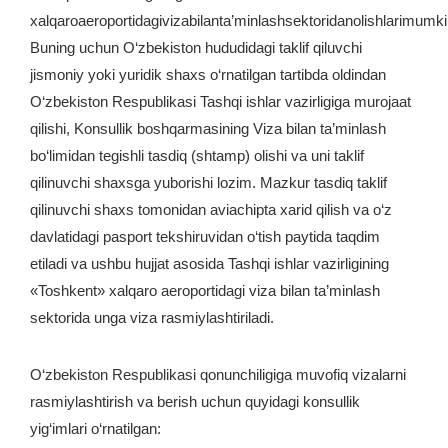
xalqaroaeroportidagivizabilanta’minlashsektoridanolishlarimumki
Buning uchun O‘zbekiston hududidagi taklif qiluvchi
jismoniy yoki yuridik shaxs o‘rnatilgan tartibda oldindan
O‘zbekiston Respublikasi Tashqi ishlar vazirligiga murojaat
qilishi, Konsullik boshqarmasining Viza bilan ta’minlash
bo‘limidan tegishli tasdiq (shtamp) olishi va uni taklif
qilinuvchi shaxsga yuborishi lozim. Mazkur tasdiq taklif
qilinuvchi shaxs tomonidan aviachipta xarid qilish va o‘z
davlatidagi pasport tekshiruvidan o‘tish paytida taqdim
etiladi va ushbu hujjat asosida Tashqi ishlar vazirligining
«Toshkent» xalqaro aeroportidagi viza bilan ta’minlash
sektorida unga viza rasmiylashtiriladi.
O‘zbekiston Respublikasi qonunchiligiga muvofiq vizalarni
rasmiylashtirish va berish uchun quyidagi konsullik
yig‘imlari o‘rnatilgan: