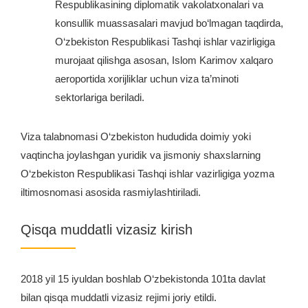
Respublikasining diplomatik vakolatxonalari va
konsullik muassasalari mavjud bo‘lmagan taqdirda,
O‘zbekiston Respublikasi Tashqi ishlar vazirligiga
murojaat qilishga asosan, Islom Karimov xalqaro
aeroportida xorijliklar uchun viza ta’minoti
sektorlariga beriladi.
Viza talabnomasi O‘zbekiston hududida doimiy yoki
vaqtincha joylashgan yuridik va jismoniy shaxslarning
O‘zbekiston Respublikasi Tashqi ishlar vazirligiga yozma
iltimosnomasi asosida rasmiylashtiriladi.
Qisqa muddatli vizasiz kirish
2018 yil 15 iyuldan boshlab O‘zbekistonda 101ta davlat
bilan qisqa muddatli vizasiz rejimi joriy etildi.