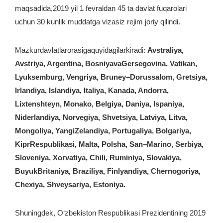
maqsadida,2019 yil 1 fevraldan 45 ta davlat fuqarolari
uchun 30 kunlik muddatga vizasiz rejim joriy qilindi.
Mazkurdavlatlarorasigaquyidagilarkiradi:
Avstraliya,
Avstriya, Argentina, BosniyavaGersegovina, Vatikan,
Lyuksemburg, Vengriya, Bruney–Dorussalom, Gretsiya,
Irlandiya, Islandiya, Italiya, Kanada, Andorra,
Lixtenshteyn, Monako, Belgiya, Daniya, Ispaniya,
Niderlandiya, Norvegiya, Shvetsiya, Latviya, Litva,
Mongoliya, YangiZelandiya, Portugaliya, Bolgariya,
KiprRespublikasi, Malta, Polsha, San–Marino, Serbiya,
Sloveniya, Xorvatiya, Chili, Ruminiya, Slovakiya,
BuyukBritaniya, Braziliya, Finlyandiya, Chernogoriya,
Chexiya, Shveysariya, Estoniya.
Shuningdek, O‘zbekiston Respublikasi Prezidentining 2019