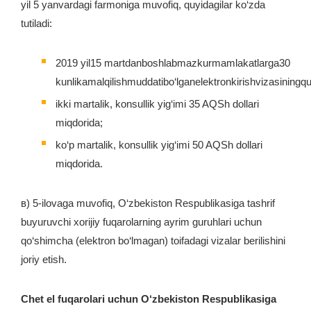
yil 5 yanvardagi farmoniga muvofiq, quyidagilar ko‘zda
tutiladi:
2019 yil15 martdanboshlabmazkurmamlakatlarga30
kunlikamalqilishmuddatibo‘lganelektronkirishvizasiningquyid
ikki martalik, konsullik yig‘imi 35 AQSh dollari
miqdorida;
ko‘p martalik, konsullik yig‘imi 50 AQSh dollari
miqdorida.
в) 5-ilovaga muvofiq, O‘zbekiston Respublikasiga tashrif
buyuruvchi xorijiy fuqarolarning ayrim guruhlari uchun
qo‘shimcha (elektron bo‘lmagan) toifadagi vizalar berilishini
joriy etish.
Chet el fuqarolari uchun O‘zbekiston Respublikasiga