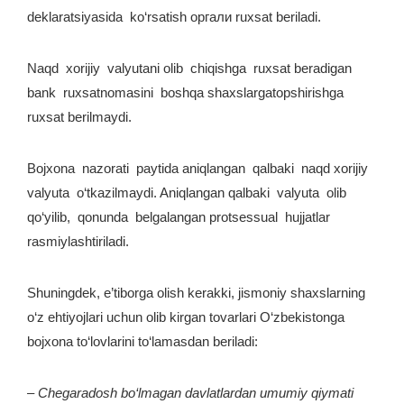
deklaratsiyasida ko‘rsatish оргали ruxsat beriladi.
Naqd xorijiy valyutani olib chiqishga ruxsat beradigan
bank ruxsatnomasini boshqa shaxslargatopshirishga
ruxsat berilmaydi.
Bojxona nazorati paytida aniqlangan qalbaki naqd xorijiy
valyuta o‘tkazilmaydi. Aniqlangan qalbaki valyuta olib
qo‘yilib, qonunda belgalangan protsessual hujjatlar
rasmiylashtiriladi.
Shuningdek, e’tiborga olish kerakki, jismoniy shaxslarning
o‘z ehtiyojlari uchun olib kirgan tovarlari O‘zbekistonga
bojxona to‘lovlarini to‘lamasdan beriladi:
– Chegaradosh bo‘lmagan davlatlardan umumiy qiymati