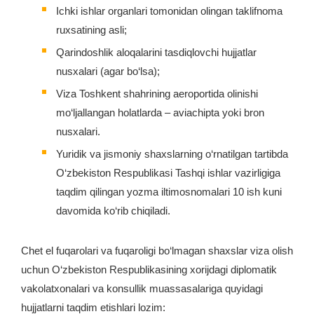
Ichki ishlar organlari tomonidan olingan taklifnoma
ruxsatining asli;
Qarindoshlik aloqalarini tasdiqlovchi hujjatlar
nusxalari (agar bo‘lsa);
Viza Toshkent shahrining aeroportida olinishi
mo‘ljallangan holatlarda – aviachipta yoki bron
nusxalari.
Yuridik va jismoniy shaxslarning o‘rnatilgan tartibda
O‘zbekiston Respublikasi Tashqi ishlar vazirligiga
taqdim qilingan yozma iltimosnomalari 10 ish kuni
davomida ko‘rib chiqiladi.
Chet el fuqarolari va fuqaroligi bo‘lmagan shaxslar viza olish
uchun O‘zbekiston Respublikasining xorijdagi diplomatik
vakolatxonalari va konsullik muassasalariga quyidagi
hujjatlarni taqdim etishlari lozim: