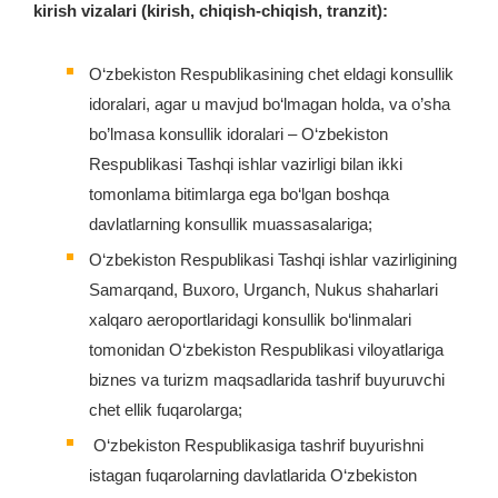
kirish vizalari (kirish, chiqish-chiqish, tranzit):
O‘zbekiston Respublikasining chet eldagi konsullik
idoralari, agar u mavjud bo‘lmagan holda, va o’sha
bo’lmasa konsullik idoralari – O‘zbekiston
Respublikasi Tashqi ishlar vazirligi bilan ikki
tomonlama bitimlarga ega bo‘lgan boshqa
davlatlarning konsullik muassasalariga;
O‘zbekiston Respublikasi Tashqi ishlar vazirligining
Samarqand, Buxoro, Urganch, Nukus shaharlari
xalqaro aeroportlaridagi konsullik bo‘linmalari
tomonidan O‘zbekiston Respublikasi viloyatlariga
biznes va turizm maqsadlarida tashrif buyuruvchi
chet ellik fuqarolarga;
O‘zbekiston Respublikasiga tashrif buyurishni
istagan fuqarolarning davlatlarida O‘zbekiston