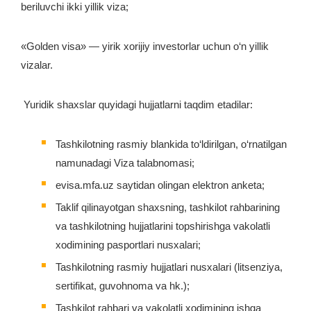
beriluvchi ikki yillik viza;
«Golden visa» — yirik xorijiy investorlar uchun o‘n yillik
vizalar.
Yuridik shaxslar quyidagi hujjatlarni taqdim etadilar:
Tashkilotning rasmiy blankida to‘ldirilgan, o‘rnatilgan
namunadagi Viza talabnomasi;
evisa.mfa.uz saytidan olingan elektron anketa;
Taklif qilinayotgan shaxsning, tashkilot rahbarining
va tashkilotning hujjatlarini topshirishga vakolatli
xodimining pasportlari nusxalari;
Tashkilotning rasmiy hujjatlari nusxalari (litsenziya,
sertifikat, guvohnoma va hk.);
Tashkilot rahbari va vakolatli xodimining ishga