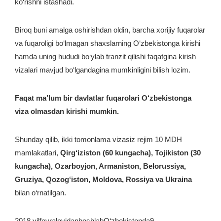
ko‘rishni istashadi.
Biroq buni amalga oshirishdan oldin, barcha xorijiy fuqarolar
va fuqaroligi bo‘lmagan shaxslarning O‘zbekistonga kirishi
hamda uning hududi bo‘ylab tranzit qilishi faqatgina kirish
vizalari mavjud bo‘lgandagina mumkinligini bilish lozim.
Faqat ma’lum bir davlatlar fuqarolari O‘zbekistonga
viza olmasdan kirishi mumkin.
Shunday qilib, ikki tomonlama vizasiz rejim 10 MDH
mamlakatlari,
Qirg‘iziston (60 kungacha), Tojikiston (30
kungacha), Ozarboyjon, Armaniston, Belorussiya,
Gruziya, Qozog‘iston, Moldova, Rossiya va Ukraina
bilan o‘rnatilgan.
2018 yilfevraloyidanboshlabO‘zbekistonda9