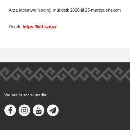
Arza tapsırıwdıń aqırǵı múddeti: 2026-jıl 25-martqa shekem
Derek:
https://kitf.kz/uz/
We are in social media: