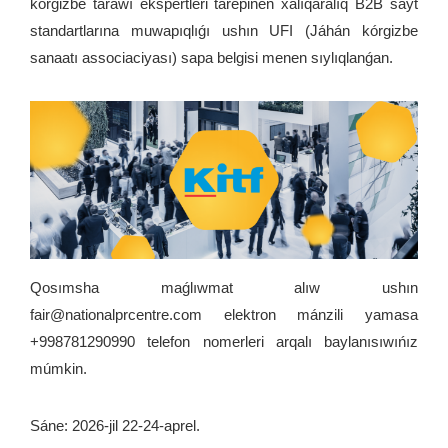
kórgizbe tarawı ekspertleri tárepinen xalıqaralıq B2B sayt
standartlarına muwapıqlıǵı ushın UFI (Jáhán kórgizbe
sanaatı associaciyası) sapa belgisi menen sıylıqlanǵan.
Qosımsha maǵlıwmat alıw ushın
fair@nationalprcentre.com elektron mánzili yamasa
+998781290990 telefon nomerleri arqalı baylanısıwıńız
múmkin.
Sáne: 2026-jil 22-24-aprel.