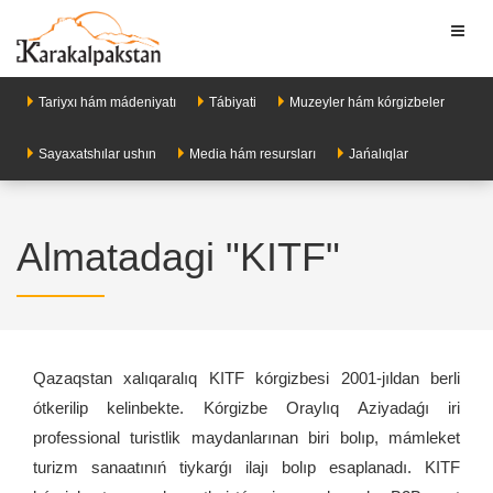
Toggl
naviga
Tariyxı hám mádeniyatı
Tábiyati
Muzeyler hám kórgizbeler
Sayaxatshılar ushın
Media hám resursları
Jańalıqlar
Almatadagi "KITF"
Qazaqstan xalıqaralıq KITF kórgizbesi 2001-jıldan berli
ótkerilip kelinbekte. Kórgizbe Oraylıq Aziyadaǵı iri
professional turistlik maydanlarınan biri bolıp, mámleket
turizm sanaatınıń tiykarǵı ilajı bolıp esaplanadı. KITF