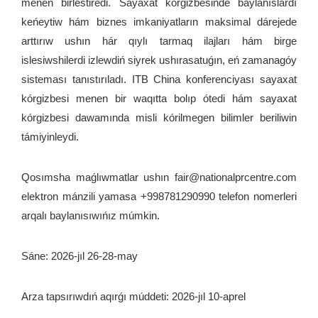
menen birlestiredi. Sayaxat kórgizbesinde baylanıslardı
keńeytiw hám biznes imkaniyatların maksimal dárejede
arttırıw ushın hár qıylı tarmaq ilajları hám birge
islesiwshilerdi izlewdiń siyrek ushırasatuǵın, eń zamanagóy
sisteması tanıstırıladı. ITB China konferenciyası sayaxat
kórgizbesi menen bir waqıtta bolıp ótedi hám sayaxat
kórgizbesi dawamında misli kórilmegen bilimler beriliwin
támiyinleydi.
Qosımsha maǵlıwmatlar ushın fair@nationalprcentre.com
elektron mánzili yamasa +998781290990 telefon nomerleri
arqalı baylanısıwıńız múmkin.
Sáne: 2026-jıl 26-28-may
Arza tapsırıwdıń aqırǵı múddeti: 2026-jıl 10-aprel