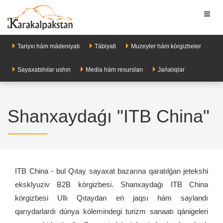
Toggl
naviga
Tariyxı hám mádeniyatı
Tábiyati
Muzeyler hám kórgizbeler
Sayaxatshılar ushın
Media hám resursları
Jańalıqlar
Shanxaydaǵı "ITB China"
ITB China - bul Qıtay sayaxat bazarına qaratılǵan jetekshi
eksklyuziv B2B kórgizbesi. Shanxaydaǵı ITB China
kórgizbesi Ullı Qıtaydan eń jaqsı hám saylandı
qarıydarlardı dúnya kólemindegi turizm sanaatı qánigeleri