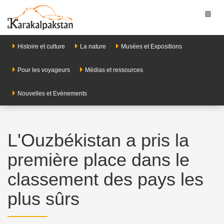
Toggl
naviga
Histoire et culture
La nature
Musées et Expositions
Pour les voyageurs
Médias et ressources
Nouvelles et Evènements
L'Ouzbékistan a pris la
première place dans le
classement des pays les
plus sûrs