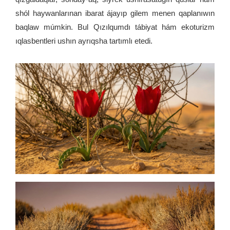
shól haywanlarınan ibarat ájayıp gilem menen qaplanıwın
baqlaw múmkin. Bul Qızılqumdı tábiyat hám ekoturizm
ıqlasbentleri ushın ayrıqsha tartımlı etedi.