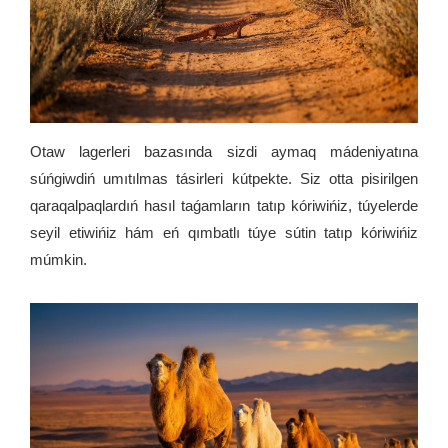
Otaw lagerleri bazasında sizdi aymaq mádeniyatına
súńgiwdiń umıtılmas tásirleri kútpekte. Siz otta pisirilgen
qaraqalpaqlardıń hasıl taǵamların tatıp kóriwińiz, túyelerde
seyil etiwińiz hám eń qımbatlı túye sútin tatıp kóriwińiz
múmkin.