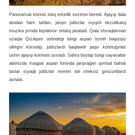
Panoramalı kórinis tolıq erkinlik sezimin beredi. Ájayıp dala
atıwları hám tańları, jarqın juldızlar sıyqırlı ekzotikalıq
muzıka jırında biytákirar ortalıq jaratadı. Qala shıraqlarınan
uzaqta Qızılqum ústindegi túngi aspan óziniń haqıyqıy
ullılıǵın kórsetip, juldızlardı baqlawdı jaqsı kóretuǵınlar
ushın ájayıp kórinisti usınadı. Sahra boylap túngi sayaxatlar
aldıńızda maqpal aspan fonında jarqıraǵan qımbat bahalı
taslar sıyaqlı juldızlar menen tolı sheksiz gorizontlardı
ashadı.