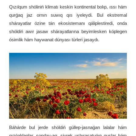
Qızılqum shóliniń klimatı keskin kontinental bolıp, ıssı hám
qurǵaq jaz ornın suwıq qıs iyeleydi. Bul ekstremal
shárayatlar ózine tán ekosistemanı qáliplestiredi, onda
shóldiń awır jasaw shárayatlarına beyimlesken kóplegen
ósimlik hám haywanat dúnyası túrleri jasaydı.
Báhárde bul jerde shóldiń gúllep-jasnaǵan lalalar hám
qızǵaldaqlar, sonday-aq, siyrek ushırasatuǵın quslar hám