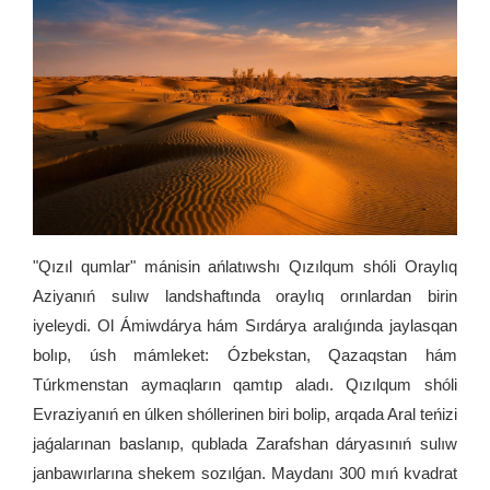
"Qızıl qumlar" mánisin ańlatıwshı Qızılqum shóli Oraylıq
Aziyanıń sulıw landshaftında oraylıq orınlardan birin
iyeleydi. Ol Ámiwdárya hám Sırdárya aralıǵında jaylasqan
bolıp, úsh mámleket: Ózbekstan, Qazaqstan hám
Túrkmenstan aymaqların qamtıp aladı. Qızılqum shóli
Evraziyanıń en úlken shóllerinen biri bolip, arqada Aral teńizi
jaǵalarınan baslanıp, qublada Zarafshan dáryasınıń sulıw
janbawırlarına shekem sozılǵan. Maydanı 300 mıń kvadrat