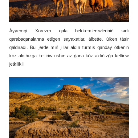
Áyyemgi Xorezm qala bekkemleniwleriniń sırlı
qarabaqanalarına etilgen sayaxatlar, álbette, úlken tásir
qaldıradı. Bul jerde mıń jıllar aldın turmıs qanday ótkenin
kóz aldıńızǵa keltiriw ushın az ǵana kóz aldıńızǵa keltiriw
jetkilikli.