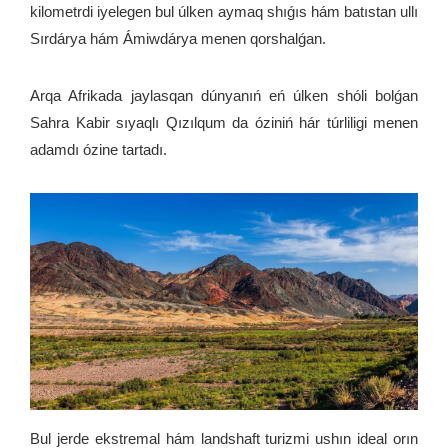
kilometrdi iyelegen bul úlken aymaq shıǵıs hám batıstan ullı
Sırdárya hám Ámiwdárya menen qorshalǵan.
Arqa Afrikada jaylasqan dúnyanıń eń úlken shóli bolǵan
Sahra Kabir sıyaqlı Qızılqum da óziniń hár túrliligi menen
adamdı ózine tartadı.
Bul jerde ekstremal hám landshaft turizmi ushın ideal orın