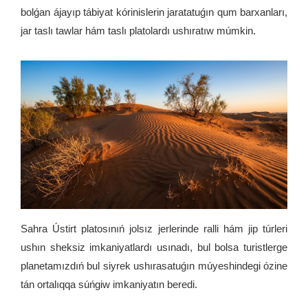
bolǵan ájayıp tábiyat kórinislerin jaratatuǵın qum barxanları,
jar taslı tawlar hám taslı platolardı ushıratıw múmkin.
Sahra Ústirt platosınıń jolsız jerlerinde ralli hám jip túrleri
ushın sheksiz imkaniyatlardı usınadı, bul bolsa turistlerge
planetamızdıń bul siyrek ushırasatuǵın múyeshindegi ózine
tán ortalıqqa súńgiw imkaniyatın beredi.