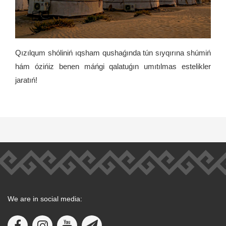
Qızılqum shóliniń ıqsham qushaǵında tún sıyqırına shúmiń
hám ózińiz benen máńgi qalatuǵın umıtılmas estelikler
jaratıń!
We are in social media: