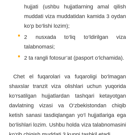
hujjati (ushbu hujjatlarning amal qilish
muddati viza muddatidan kamida 3 oydan
ko‘p bo‘lishi lozim);
2 nusxada to‘liq to‘ldirilgan viza
talabnomasi;
2 ta rangli fotosur’at (pasport o‘lchamida).
Chet el fuqarolari va fuqaroligi bo‘lmagan
shaxslar tranzit viza olishlari uchun yuqorida
ko‘rsatilgan hujjatlardan tashqari ketayotgan
davlatning vizasi va O‘zbekistondan chiqib
ketish sanasi tasdiqlangan yo‘l hujjatlariga ega
bo‘lishlari lozim. Ushbu holda viza talabnomasini
ko‘rib chiqish muddati 3 kunni tashkil etadi.