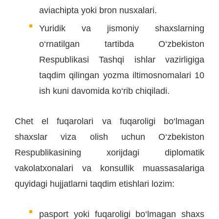
aviachipta yoki bron nusxalari.
Yuridik va jismoniy shaxslarning
o‘rnatilgan tartibda O‘zbekiston
Respublikasi Tashqi ishlar vazirligiga
taqdim qilingan yozma iltimosnomalari 10
ish kuni davomida ko‘rib chiqiladi.
Chet el fuqarolari va fuqaroligi bo‘lmagan
shaxslar viza olish uchun O‘zbekiston
Respublikasining xorijdagi diplomatik
vakolatxonalari va konsullik muassasalariga
quyidagi hujjatlarni taqdim etishlari lozim:
pasport yoki fuqaroligi bo‘lmagan shaxs