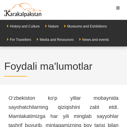
Toggl
naviga
History and Culture
Nature
Museums and Exhibitions
For Travellers
Media and Resources
News and events
Foydali ma'lumotlar
O‘zbekiston ko‘p yillar mobaynida
sayohatchilarning qiziqishini zabt etdi.
Mamlakatimizga har yili minglab sayyohlar
tashrif buyurib, mintaqamizning boy tarixi bilan