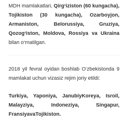
MDH mamlakatlari,
Qirg‘iziston (60 kungacha),
Tojikiston (30 kungacha), Ozarboyjon,
Armaniston, Belorussiya, Gruziya,
Qozog‘iston, Moldova, Rossiya va Ukraina
bilan o‘rnatilgan.
2018 yil fevral oyidan boshlab O‘zbekistonda 9
mamlakat uchun vizasiz rejim joriy etildi:
Turkiya, Yaponiya, JanubiyKoreya, Isroil,
Malayziya, Indoneziya, Singapur,
FransiyavaTojikiston.