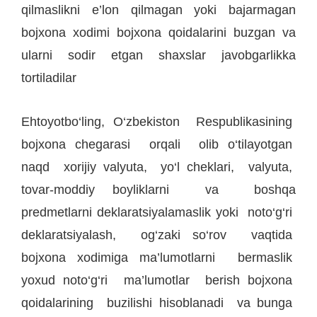
qilmaslikni e’lon qilmagan yoki bajarmagan
bojxona xodimi bojxona qoidalarini buzgan va
ularni sodir etgan shaxslar javobgarlikka
tortiladilar
Ehtoyotbo‘ling, O‘zbekiston Respublikasining
bojxona chegarasi orqali olib o‘tilayotgan
naqd xorijiy valyuta, yo‘l cheklari, valyuta,
tovar-moddiy boyliklarni va boshqa
predmetlarni deklaratsiyalamaslik yoki noto‘g‘ri
deklaratsiyalash, og‘zaki so‘rov vaqtida
bojxona xodimiga ma’lumotlarni bermaslik
yoxud noto‘g‘ri ma’lumotlar berish bojxona
qoidalarining buzilishi hisoblanadi va bunga