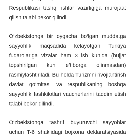
Respublikasi tashqi ishlar vazirligiga murojaat
qilish talabi bekor qilindi.
O‘zbekistonga bir oygacha bo‘lgan muddatga
sayyohlik maqsadida kelayotgan Turkiya
fuqarolariga vizalar ham 3 ish kunida (hujjat
topshirilgan kun e’tiborga olinmasdan)
rasmiylashtiriladi. Bu holda Turizmni rivojlantirish
davlat qo‘mitasi va respublikaning boshqa
sayyohlik tashkilotlari vaucherlarini taqdim etish
talabi bekor qilindi.
O‘zbekistonga tashrif buyuruvchi sayyohlar
uchun T-6 shaklidagi bojxona deklaratsiyasida