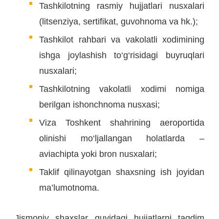
Tashkilotning rasmiy hujjatlari nusxalari
(litsenziya, sertifikat, guvohnoma va hk.);
Tashkilot rahbari va vakolatli xodimining
ishga joylashish to‘g‘risidagi buyruqlari
nusxalari;
Tashkilotning vakolatli xodimi nomiga
berilgan ishonchnoma nusxasi;
Viza Toshkent shahrining aeroportida
olinishi mo‘ljallangan holatlarda –
aviachipta yoki bron nusxalari;
Taklif qilinayotgan shaxsning ish joyidan
ma’lumotnoma.
Jismoniy shaxslar quyidagi hujjatlarni taqdim