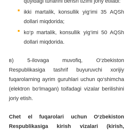
quyidagi turlarini berish tizimi joriy etiladi:
ikki martalik, konsullik yig‘imi 35 AQSh
dollari miqdorida;
ko‘p martalik, konsullik yig‘imi 50 AQSh
dollari miqdorida.
в) 5-ilovaga muvofiq, O‘zbekiston
Respublikasiga tashrif buyuruvchi xorijiy
fuqarolarning ayrim guruhlari uchun qo‘shimcha
(elektron bo‘lmagan) toifadagi vizalar berilishini
joriy etish.
Chet el fuqarolari uchun O‘zbekiston
Respublikasiga kirish vizalari (kirish,