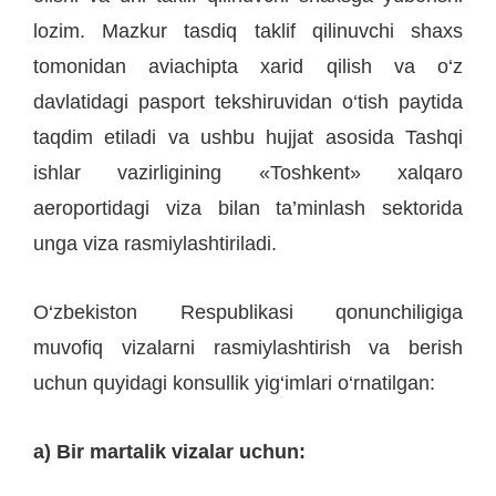
lozim. Mazkur tasdiq taklif qilinuvchi shaxs
tomonidan aviachipta xarid qilish va o‘z
davlatidagi pasport tekshiruvidan o‘tish paytida
taqdim etiladi va ushbu hujjat asosida Tashqi
ishlar vazirligining «Toshkent» xalqaro
aeroportidagi viza bilan ta’minlash sektorida
unga viza rasmiylashtiriladi.
O‘zbekiston Respublikasi qonunchiligiga
muvofiq vizalarni rasmiylashtirish va berish
uchun quyidagi konsullik yig‘imlari o‘rnatilgan:
a) Bir martalik vizalar uchun: