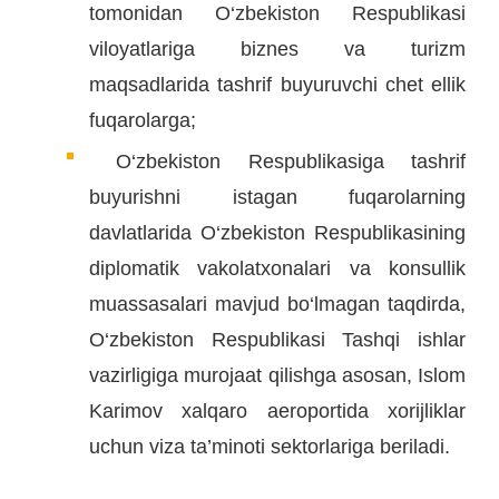
tomonidan O‘zbekiston Respublikasi
viloyatlariga biznes va turizm
maqsadlarida tashrif buyuruvchi chet ellik
fuqarolarga;
O‘zbekiston Respublikasiga tashrif
buyurishni istagan fuqarolarning
davlatlarida O‘zbekiston Respublikasining
diplomatik vakolatxonalari va konsullik
muassasalari mavjud bo‘lmagan taqdirda,
O‘zbekiston Respublikasi Tashqi ishlar
vazirligiga murojaat qilishga asosan, Islom
Karimov xalqaro aeroportida xorijliklar
uchun viza ta’minoti sektorlariga beriladi.