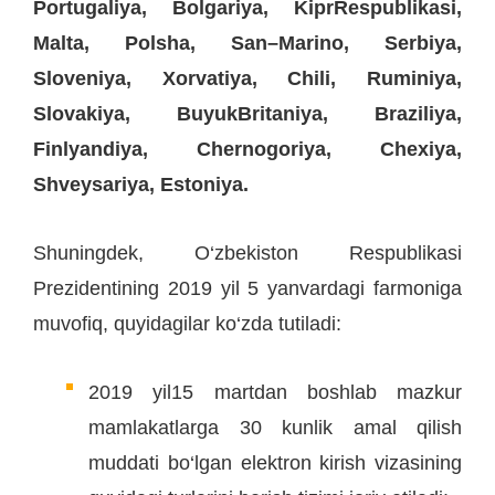
Portugaliya, Bolgariya, KiprRespublikasi,
Malta, Polsha, San–Marino, Serbiya,
Sloveniya, Xorvatiya, Chili, Ruminiya,
Slovakiya, BuyukBritaniya, Braziliya,
Finlyandiya, Chernogoriya, Chexiya,
Shveysariya, Estoniya.
Shuningdek, O‘zbekiston Respublikasi
Prezidentining 2019 yil 5 yanvardagi farmoniga
muvofiq, quyidagilar ko‘zda tutiladi:
2019 yil15 martdan boshlab mazkur
mamlakatlarga 30 kunlik amal qilish
muddati bo‘lgan elektron kirish vizasining