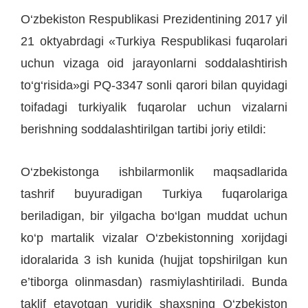
O‘zbekiston Respublikasi Prezidentining 2017 yil
21 oktyabrdagi «Turkiya Respublikasi fuqarolari
uchun vizaga oid jarayonlarni soddalashtirish
to‘g‘risida»gi PQ-3347 sonli qarori bilan quyidagi
toifadagi turkiyalik fuqarolar uchun vizalarni
berishning soddalashtirilgan tartibi joriy etildi:
O‘zbekistonga ishbilarmonlik maqsadlarida
tashrif buyuradigan Turkiya fuqarolariga
beriladigan, bir yilgacha bo‘lgan muddat uchun
ko‘p martalik vizalar O‘zbekistonning xorijdagi
idoralarida 3 ish kunida (hujjat topshirilgan kun
e’tiborga olinmasdan) rasmiylashtiriladi. Bunda
taklif etayotgan yuridik shaxsning O‘zbekiston