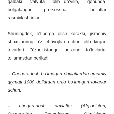
qalbaki valyuta olib qo‘yilib, qonunda
belgalangan protsessual hujjatlar
rasmiylashtiriladi.
Shuningdek, e’tiborga olish kerakki, jismoniy
shaxslarning o‘z ehtiyojlari uchun olib kirgan
tovarlari O‘zbekistonga bojxona to‘lovlarini
to‘lamasdan beriladi:
– Chegaradosh bo‘lmagan davlatlardan umumiy
qiymati 1000 dollardan ortiq bo‘lmagan tovarlar
uchun;
– chegaradosh davlatlar (Afg‘oniston,