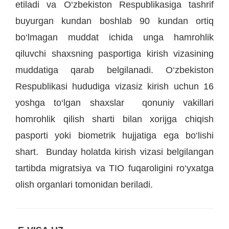
etiladi va O‘zbekiston Respublikasiga tashrif
buyurgan kundan boshlab 90 kundan ortiq
bo‘lmagan muddat ichida unga hamrohlik
qiluvchi shaxsning pasportiga kirish vizasining
muddatiga qarab belgilanadi. O‘zbekiston
Respublikasi hududiga vizasiz kirish uchun 16
yoshga to‘lgan shaxslar qonuniy vakillari
homrohlik qilish sharti bilan xorijga chiqish
pasporti yoki biometrik hujjatiga ega bo‘lishi
shart. Bunday holatda kirish vizasi belgilangan
tartibda migratsiya va TIO fuqaroligini ro‘yxatga
olish organlari tomonidan beriladi.