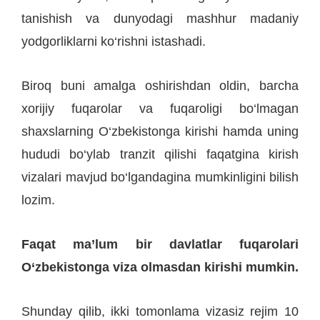
tanishish va dunyodagi mashhur madaniy
yodgorliklarni ko‘rishni istashadi.
Biroq buni amalga oshirishdan oldin, barcha
xorijiy fuqarolar va fuqaroligi bo‘lmagan
shaxslarning O‘zbekistonga kirishi hamda uning
hududi bo‘ylab tranzit qilishi faqatgina kirish
vizalari mavjud bo‘lgandagina mumkinligini bilish
lozim.
Faqat ma’lum bir davlatlar fuqarolari
O‘zbekistonga viza olmasdan kirishi mumkin.
Shunday qilib, ikki tomonlama vizasiz rejim 10