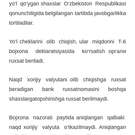
yo‘l qo‘ygan shaxslar O‘zbekiston Respublikasi
qonunchiligida belgilangan tartibda javobgarlikka
tortiladilar.
Yo‘l cheklarini olib chiqish, ular miqdorini T-6
bojxona deklaratsiyasida ko‘rsatish оргали
ruxsat beriladi.
Naqd xorijiy valyutani olib chiqishga ruxsat
beradigan bank ruxsatnomasini boshqa
shaxslargatopshirishga ruxsat berilmaydi.
Bojxona nazorati paytida aniqlangan qalbaki
naqd xorijiy valyuta o‘tkazilmaydi. Aniqlangan