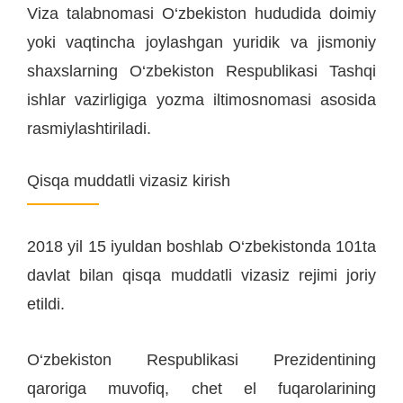
Viza talabnomasi O‘zbekiston hududida doimiy
yoki vaqtincha joylashgan yuridik va jismoniy
shaxslarning O‘zbekiston Respublikasi Tashqi
ishlar vazirligiga yozma iltimosnomasi asosida
rasmiylashtiriladi.
Qisqa muddatli vizasiz kirish
2018 yil 15 iyuldan boshlab O‘zbekistonda 101ta
davlat bilan qisqa muddatli vizasiz rejimi joriy
etildi.
O‘zbekiston Respublikasi Prezidentining
qaroriga muvofiq, chet el fuqarolarining