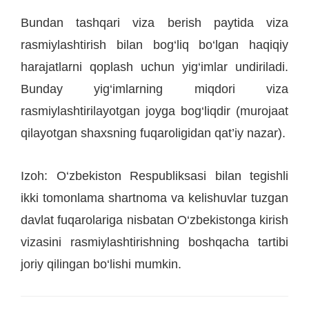
Bundan tashqari viza berish paytida viza
rasmiylashtirish bilan bog‘liq bo‘lgan haqiqiy
harajatlarni qoplash uchun yig‘imlar undiriladi.
Bunday yig‘imlarning miqdori viza
rasmiylashtirilayotgan joyga bog‘liqdir (murojaat
qilayotgan shaxsning fuqaroligidan qat’iy nazar).
Izoh: O‘zbekiston Respubliksasi bilan tegishli
ikki tomonlama shartnoma va kelishuvlar tuzgan
davlat fuqarolariga nisbatan O‘zbekistonga kirish
vizasini rasmiylashtirishning boshqacha tartibi
joriy qilingan bo‘lishi mumkin.