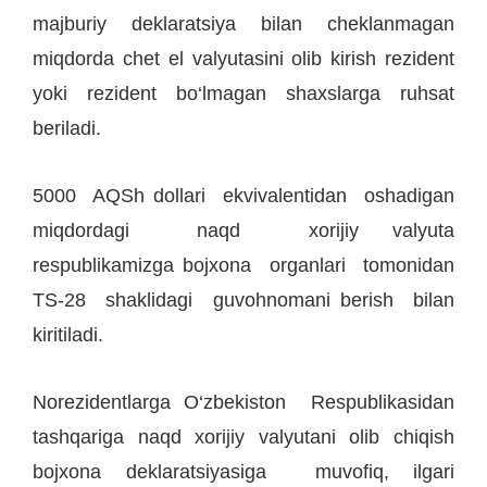
majburiy deklaratsiya bilan cheklanmagan
miqdorda chet el valyutasini olib kirish rezident
yoki rezident bo‘lmagan shaxslarga ruhsat
beriladi.
5000 AQSh dollari ekvivalentidan oshadigan
miqdordagi naqd xorijiy valyuta
respublikamizga bojxona organlari tomonidan
TS-28 shaklidagi guvohnomani berish bilan
kiritiladi.
Norezidentlarga O‘zbekiston Respublikasidan
tashqariga naqd xorijiy valyutani olib chiqish
bojxona deklaratsiyasiga muvofiq, ilgari