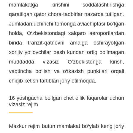
mamlakatga kirishini soddalashtirishga
qaratilgan qator chora-tadbirlar nazarda tutilgan.
Jumladan,uchinchi tomonga aviachiptasi bo‘lgan
holda, O‘zbekistondagi xalqaro aeroportlardan
birida tranzit-qatnovni amalga oshirayotgan
xorijiy yo‘lovchilar besh kundan ortiq bo‘lmagan
muddadda vizasiz O‘zbekistonga kirish,
vaqtincha bo‘lish va o‘tkazish punktlari orqali
chiqib ketish tartiblari joriy etilmoqda.
16 yoshgacha bo‘lgan chet ellik fuqarolar uchun
vizasiz rejim
Mazkur rejim butun mamlakat bo‘ylab keng joriy