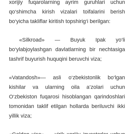
xorijiy fuqarolarning ayrim guruhlari uchun
qo‘shimcha kirish vizalari toifalarini berish
bo‘yicha takliflar kiritish topshirig‘i berilgan:
«Silkroad» — Buyuk Ipak yo‘li
bo‘ylabjoylashgan davlatlarning bir nechtasiga
tashrif buyurish huquqini beruvchi viza;
«Vatandosh»— asli o‘zbekistonlik bo‘lgan
kishilar va ularning oila a’zolari uchun
O‘zbekiston fuqarosi hisoblangan qarindoshlari
tomonidan taklif etilgan hollarda beriluvchi ikki
yillik viza;