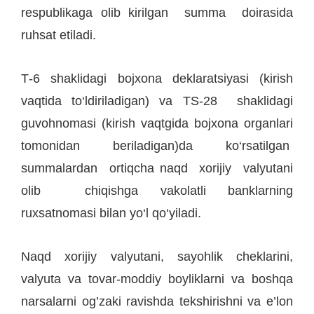
respublikaga olib kirilgan summa doirasida
ruhsat etiladi.
Т-6 shaklidagi bojxona deklaratsiyasi (kirish
vaqtida to‘ldiriladigan) va TS-28 shaklidagi
guvohnomasi (kirish vaqtgida bojxona organlari
tomonidan beriladigan)da ko‘rsatilgan
summalardan ortiqcha naqd xorijiy valyutani
olib chiqishga vakolatli banklarning
ruxsatnomasi bilan yo‘l qo‘yiladi.
Naqd xorijiy valyutani, sayohlik cheklarini,
valyuta va tovar-moddiy boyliklarni va boshqa
narsalarni og’zaki ravishda tekshirishni va e’lon