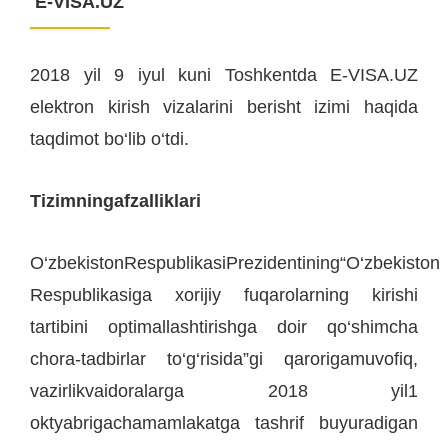
E-VISA.UZ
2018 yil 9 iyul kuni Toshkentda E-VISA.UZ
elektron kirish vizalarini berisht izimi haqida
taqdimot bo‘lib o‘tdi.
Tizimningafzalliklari
O‘zbekistonRespublikasiPrezidentining“O‘zbekiston
Respublikasiga xorijiy fuqarolarning kirishi
tartibini optimallashtirishga doir qo‘shimcha
chora-tadbirlar to‘g‘risida”gi qarorigamuvofiq,
vazirlikvaidoralarga 2018 yil1
oktyabrigachamamlakatga tashrif buyuradigan