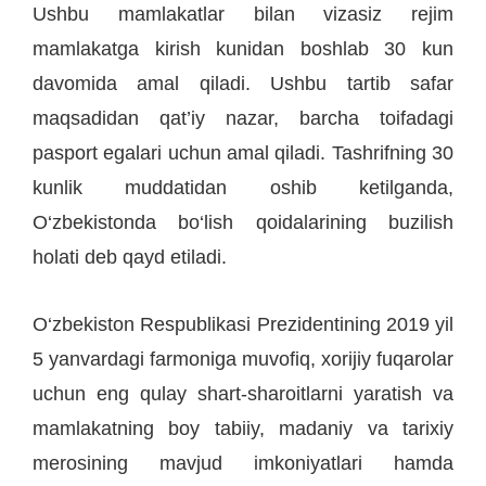
Ushbu mamlakatlar bilan vizasiz rejim
mamlakatga kirish kunidan boshlab 30 kun
davomida amal qiladi. Ushbu tartib safar
maqsadidan qat’iy nazar, barcha toifadagi
pasport egalari uchun amal qiladi. Tashrifning 30
kunlik muddatidan oshib ketilganda,
O‘zbekistonda bo‘lish qoidalarining buzilish
holati deb qayd etiladi.
O‘zbekiston Respublikasi Prezidentining 2019 yil
5 yanvardagi farmoniga muvofiq, xorijiy fuqarolar
uchun eng qulay shart-sharoitlarni yaratish va
mamlakatning boy tabiiy, madaniy va tarixiy
merosining mavjud imkoniyatlari hamda