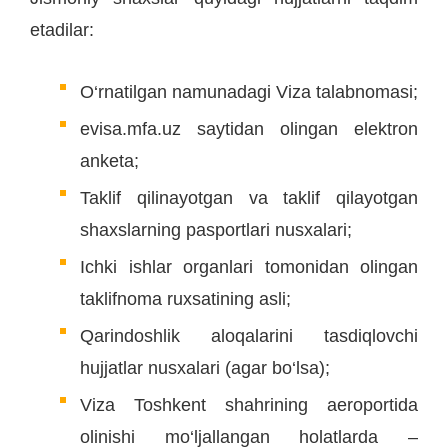
etadilar:
O‘rnatilgan namunadagi Viza talabnomasi;
evisa.mfa.uz saytidan olingan elektron
anketa;
Taklif qilinayotgan va taklif qilayotgan
shaxslarning pasportlari nusxalari;
Ichki ishlar organlari tomonidan olingan
taklifnoma ruxsatining asli;
Qarindoshlik aloqalarini tasdiqlovchi
hujjatlar nusxalari (agar bo‘lsa);
Viza Toshkent shahrining aeroportida
olinishi mo‘ljallangan holatlarda –