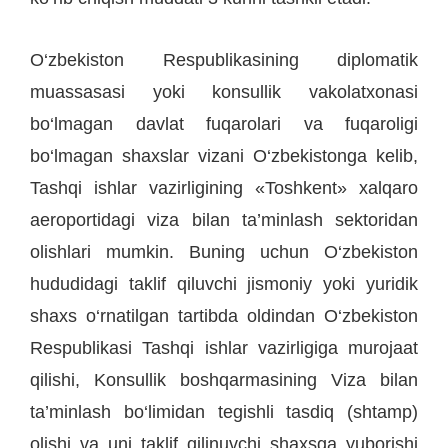
O‘zbekiston Respublikasining diplomatik
muassasasi yoki konsullik vakolatxonasi
bo‘lmagan davlat fuqarolari va fuqaroligi
bo‘lmagan shaxslar vizani O‘zbekistonga kelib,
Tashqi ishlar vazirligining «Toshkent» xalqaro
aeroportidagi viza bilan ta’minlash sektoridan
olishlari mumkin. Buning uchun O‘zbekiston
hududidagi taklif qiluvchi jismoniy yoki yuridik
shaxs o‘rnatilgan tartibda oldindan O‘zbekiston
Respublikasi Tashqi ishlar vazirligiga murojaat
qilishi, Konsullik boshqarmasining Viza bilan
ta’minlash bo‘limidan tegishli tasdiq (shtamp)
olishi va uni taklif qilinuvchi shaxsga yuborishi