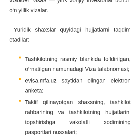
«Golden visa» — yirik xorijiy investorlar uchun
o‘n yillik vizalar.
Yuridik shaxslar quyidagi hujjatlarni taqdim
etadilar:
Tashkilotning rasmiy blankida to‘ldirilgan,
o‘rnatilgan namunadagi Viza talabnomasi;
evisa.mfa.uz saytidan olingan elektron
anketa;
Taklif qilinayotgan shaxsning, tashkilot
rahbarining va tashkilotning hujjatlarini
topshirishga vakolatli xodimining
pasportlari nusxalari;