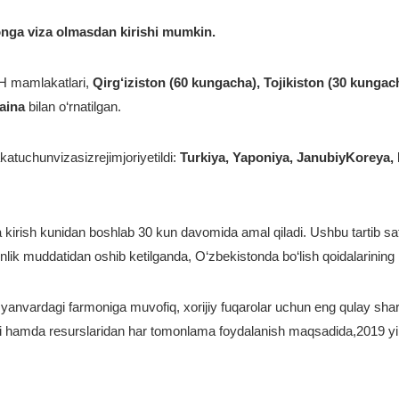
tonga viza olmasdan kirishi mumkin.
DH mamlakatlari,
Qirg‘iziston (60 kungacha), Tojikiston (30 kunga
aina
bilan o‘rnatilgan.
tuchunvizasizrejimjoriyetildi:
Turkiya, Yaponiya, JanubiyKoreya, I
kirish kunidan boshlab 30 kun davomida amal qiladi. Ushbu tartib saf
nlik muddatidan oshib ketilganda, O‘zbekistonda bo‘lish qoidalarining b
yanvardagi farmoniga muvofiq, xorijiy fuqarolar uchun eng qulay shart
i hamda resurslaridan har tomonlama foydalanish maqsadida,2019 yil 1