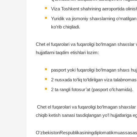
Viza Toshkent shahrining aeroportida olinish
Yuridik va jismoniy shaxslarning o‘rnatilga
ko‘rib chiqiladi.
Chet el fuqarolari va fuqaroligi bo‘lmagan shaxslar
hujjatlarni taqdim etishlari lozim:
pasport yoki fuqaroligi bo‘lmagan shaxs huj
2 nusxada to‘liq to‘ldirilgan viza talabnomasi
2 ta rangli fotosur’at (pasport o‘lchamida).
Chet el fuqarolari va fuqaroligi bo‘lmagan shaxslar 
chiqib ketish sanasi tasdiqlangan yo‘l hujjatlariga e
O‘zbekistonRespublikasiningdiplomatikmuassasasiy