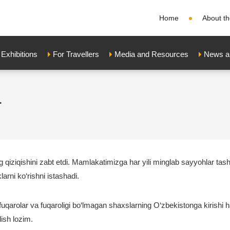
Home
About th
xhibitions
For Travellers
Media and Resources
News a
r
 qiziqishini zabt etdi. Mamlakatimizga har yili minglab sayyohlar tashr
rni ko‘rishni istashadi.
fuqarolar va fuqaroligi bo‘lmagan shaxslarning O‘zbekistonga kirishi h
lish lozim.