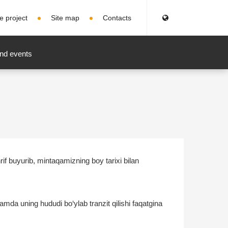
e project
Site map
Contacts
nd events
if buyurib, mintaqamizning boy tarixi bilan
amda uning hududi bo‘ylab tranzit qilishi faqatgina