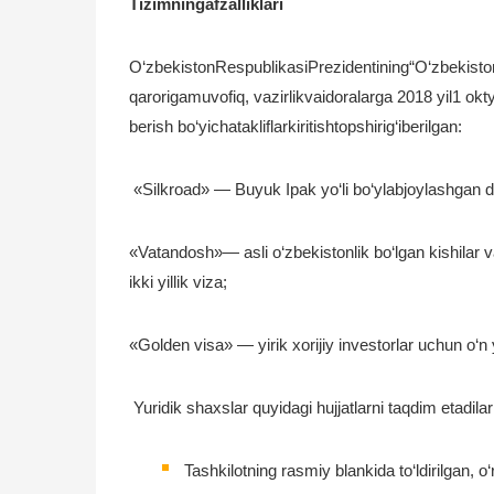
Tizimningafzalliklari
O‘zbekistonRespublikasiPrezidentining“O‘zbekiston Re
qarorigamuvofiq, vazirlikvaidoralarga 2018 yil1 okt
berish bo‘yichatakliflarkiritishtopshirig‘iberilgan:
«Silkroad» — Buyuk Ipak yo‘li bo‘ylabjoylashgan dav
«Vatandosh»— asli o‘zbekistonlik bo‘lgan kishilar va
ikki yillik viza;
«Golden visa» — yirik xorijiy investorlar uchun o‘n yi
Yuridik shaxslar quyidagi hujjatlarni taqdim etadilar
Tashkilotning rasmiy blankida to‘ldirilgan,