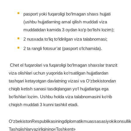
pasport yoki fuqaroligi bo‘lmagan shaxs hujjati
(ushbu hujjatlarning amal qilish muddati viza
muddatidan kamida 3 oydan ko‘p bo‘lishi lozim);
2 nusxada to‘liq to‘ldirilgan viza talabnomasi;
2 ta rangli fotosur’at (pasport o‘lchamida).
Chet el fuqarolari va fuqaroligi bo‘lmagan shaxslar tranzit
viza olishlari uchun yuqorida ko‘rsatilgan hujjatlardan
tashqari ketayotgan davlatning vizasi va O‘zbekistondan
chiqib ketish sanasi tasdiqlangan yo‘l hujjatlariga ega
bo‘lishlari lozim. Ushbu holda viza talabnomasini ko‘rib
chiqish muddati 3 kunni tashkil etadi.
O‘zbekistonRespublikasiningdiplomatikmuassasasiyokikonsullikv
Tashqiishlarvazirligining«Toshkent»