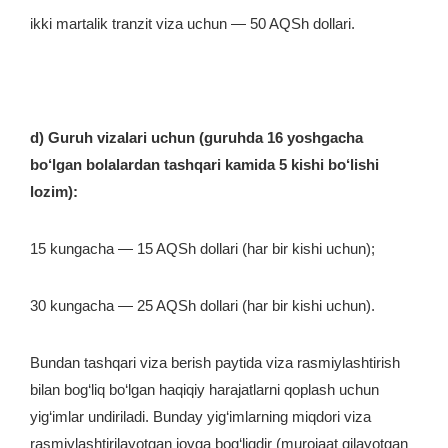
ikki martalik tranzit viza uchun — 50 AQSh dollari.
d) Guruh vizalari uchun (guruhda 16 yoshgacha
bo‘lgan bolalardan tashqari kamida 5 kishi bo‘lishi
lozim):
15 kungacha — 15 AQSh dollari (har bir kishi uchun);
30 kungacha — 25 AQSh dollari (har bir kishi uchun).
Bundan tashqari viza berish paytida viza rasmiylashtirish
bilan bog‘liq bo‘lgan haqiqiy harajatlarni qoplash uchun
yig‘imlar undiriladi. Bunday yig‘imlarning miqdori viza
rasmiylashtirilayotgan joyga bog‘liqdir (murojaat qilayotgan