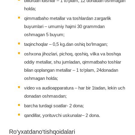
billurdan idishlar – 1 to‘plam, 12 donadan oshmagan
holda;
qimmatbaho metallar va toshlardan zargarlik
buyumlari – umumiy hajmi 30 grammdan
oshmagan 5 buyum;
taqinchoqlar – 0,5 kg.dan oshiq bo‘lmagan;
oshxona jihozlari, pichoq, qoshiq, vilka va boshqa
oddiy metallar, shu jumladan, qimmatbaho toshlar
bilan qoplangan metallar – 1 to‘plam, 24donadan
oshmagan holda;
video va audioapparatura – har bir 1tadan, lekin uch
donadan oshmasdan;
barcha turdagi soatlar- 2 dona;
qandillar, yorituvchi uskunalar– 2 dona.
Ro‘yxatdano‘tishqoidalari