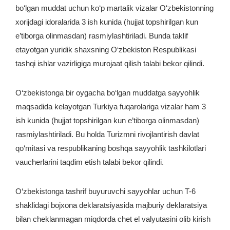
bo‘lgan muddat uchun ko‘p martalik vizalar O‘zbekistonning
xorijdagi idoralarida 3 ish kunida (hujjat topshirilgan kun
e’tiborga olinmasdan) rasmiylashtiriladi. Bunda taklif
etayotgan yuridik shaxsning O‘zbekiston Respublikasi
tashqi ishlar vazirligiga murojaat qilish talabi bekor qilindi.
O‘zbekistonga bir oygacha bo‘lgan muddatga sayyohlik
maqsadida kelayotgan Turkiya fuqarolariga vizalar ham 3
ish kunida (hujjat topshirilgan kun e’tiborga olinmasdan)
rasmiylashtiriladi. Bu holda Turizmni rivojlantirish davlat
qo‘mitasi va respublikaning boshqa sayyohlik tashkilotlari
vaucherlarini taqdim etish talabi bekor qilindi.
O‘zbekistonga tashrif buyuruvchi sayyohlar uchun T-6
shaklidagi bojxona deklaratsiyasida majburiy deklaratsiya
bilan cheklanmagan miqdorda chet el valyutasini olib kirish