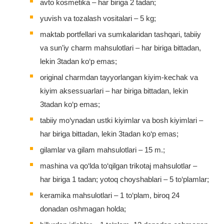
avto kosmetika – har biriga 2 tadan;
yuvish va tozalash vositalari – 5 kg;
maktab portfellari va sumkalaridan tashqari, tabiiy
va sun’iy charm mahsulotlari – har biriga bittadan,
lekin 3tadan ko‘p emas;
original charmdan tayyorlangan kiyim-kechak va
kiyim aksessuarlari – har biriga bittadan, lekin
3tadan ko‘p emas;
tabiiy mo‘ynadan ustki kiyimlar va bosh kiyimlari –
har biriga bittadan, lekin 3tadan ko‘p emas;
gilamlar va gilam mahsulotlari – 15 m.;
mashina va qo‘lda to‘qilgan trikotaj mahsulotlar –
har biriga 1 tadan; yotoq choyshablari – 5 to‘plamlar;
keramika mahsulotlari – 1 to‘plam, biroq 24
donadan oshmagan holda;