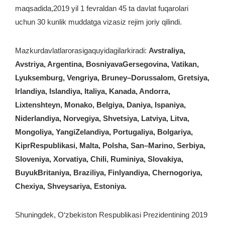
maqsadida,2019 yil 1 fevraldan 45 ta davlat fuqarolari
uchun 30 kunlik muddatga vizasiz rejim joriy qilindi.
Mazkurdavlatlarorasigaquyidagilarkiradi:
Avstraliya,
Avstriya, Argentina, BosniyavaGersegovina, Vatikan,
Lyuksemburg, Vengriya, Bruney–Dorussalom, Gretsiya,
Irlandiya, Islandiya, Italiya, Kanada, Andorra,
Lixtenshteyn, Monako, Belgiya, Daniya, Ispaniya,
Niderlandiya, Norvegiya, Shvetsiya, Latviya, Litva,
Mongoliya, YangiZelandiya, Portugaliya, Bolgariya,
KiprRespublikasi, Malta, Polsha, San–Marino, Serbiya,
Sloveniya, Xorvatiya, Chili, Ruminiya, Slovakiya,
BuyukBritaniya, Braziliya, Finlyandiya, Chernogoriya,
Chexiya, Shveysariya, Estoniya.
Shuningdek, O‘zbekiston Respublikasi Prezidentining 2019