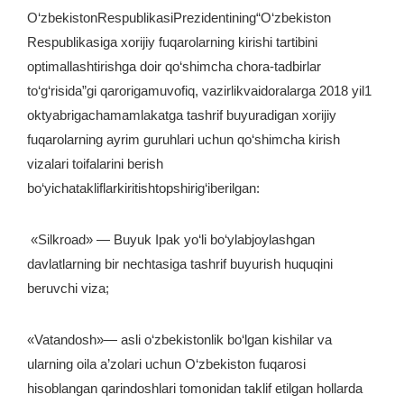
O‘zbekistonRespublikasiPrezidentining“O‘zbekiston
Respublikasiga xorijiy fuqarolarning kirishi tartibini
optimallashtirishga doir qo‘shimcha chora-tadbirlar
to‘g‘risida”gi qarorigamuvofiq, vazirlikvaidoralarga 2018 yil1
oktyabrigachamamlakatga tashrif buyuradigan xorijiy
fuqarolarning ayrim guruhlari uchun qo‘shimcha kirish
vizalari toifalarini berish
bo‘yichatakliflarkiritishtopshirig‘iberilgan:
«Silkroad» — Buyuk Ipak yo‘li bo‘ylabjoylashgan
davlatlarning bir nechtasiga tashrif buyurish huquqini
beruvchi viza;
«Vatandosh»— asli o‘zbekistonlik bo‘lgan kishilar va
ularning oila a’zolari uchun O‘zbekiston fuqarosi
hisoblangan qarindoshlari tomonidan taklif etilgan hollarda