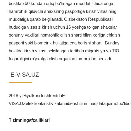
boshlab 90 kundan ortiq bo‘lmagan muddat ichida unga
hamrohlik qiluvchi shaxsning pasportiga kirish vizasining
muddatiga qarab belgilanadi. O‘zbekiston Respublikasi
hududiga vizasiz kirish uchun 16 yoshga to‘lgan shaxslar
qonuniy vakillari homrohlik qilish sharti bilan xorijga chiqish
pasporti yoki biometrik hujjatiga ega bo‘lishi shart. Bunday
holatda kirish vizasi belgilangan tartibda migratsiya va TIO
fuqaroligini ro‘yxatga olish organlari tomonidan beriladi.
E-VISA.UZ
2018 yil9iyulkuniToshkentdaE-
VISA.UZelektronkirishvizalariniberishtizimihaqidataqdimotbo‘libo‘
Tizimningafzalliklari