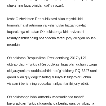
shaxsning fuqaroligidan qat’iy nazar).
Izoh: O‘zbekiston Respubliksasi bilan tegishli ikki
tomonlama shartnoma va kelishuvlar tuzgan davlat
fuqarolariga nisbatan O‘zbekistonga kirish vizasini
rasmiylashtirishning boshqacha tartibi joriy qilingan bo‘lishi
mumkin.
O‘zbekiston Respublikasi Prezidentining 2017 yil 21
oktyabrdagi «Turkiya Respublikasi fuqarolari uchun vizaga
oid jarayonlarni soddalashtirish to‘g‘risida»gi PQ-3347 sonli
qarori bilan quyidagi toifadagi turkiyalik fuqarolar uchun
vizalarni berishning soddalashtirilgan tartibi joriy etildi:
O‘zbekistonga ishbilarmonlik maqsadlarida tashrif
buyuradigan Turkiya fuqarolariga beriladigan, bir yilgacha