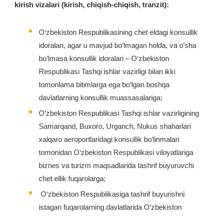
kirish vizalari (kirish, chiqish-chiqish, tranzit):
O‘zbekiston Respublikasining chet eldagi konsullik
idoralari, agar u mavjud bo‘lmagan holda, va o’sha
bo’lmasa konsullik idoralari – O‘zbekiston
Respublikasi Tashqi ishlar vazirligi bilan ikki
tomonlama bitimlarga ega bo‘lgan boshqa
davlatlarning konsullik muassasalariga;
O‘zbekiston Respublikasi Tashqi ishlar vazirligining
Samarqand, Buxoro, Urganch, Nukus shaharlari
xalqaro aeroportlaridagi konsullik bo‘linmalari
tomonidan O‘zbekiston Respublikasi viloyatlariga
biznes va turizm maqsadlarida tashrif buyuruvchi
chet ellik fuqarolarga;
O‘zbekiston Respublikasiga tashrif buyurishni
istagan fuqarolarning davlatlarida O‘zbekiston