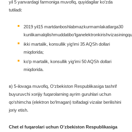
yil 5 yanvardagi farmoniga muvofiq, quyidagilar ko‘zda
tutiladi:
2019 yil15 martdanboshlabmazkurmamlakatlarga30
kunlikamalqilishmuddatibo‘lganelektronkirishvizasiningquyid
ikki martalik, konsullik yig‘imi 35 AQSh dollari
miqdorida;
ko‘p martalik, konsullik yig‘imi 50 AQSh dollari
miqdorida.
в) 5-ilovaga muvofiq, O‘zbekiston Respublikasiga tashrif
buyuruvchi xorijiy fuqarolarning ayrim guruhlari uchun
qo‘shimcha (elektron bo‘lmagan) toifadagi vizalar berilishini
joriy etish.
Chet el fuqarolari uchun O‘zbekiston Respublikasiga