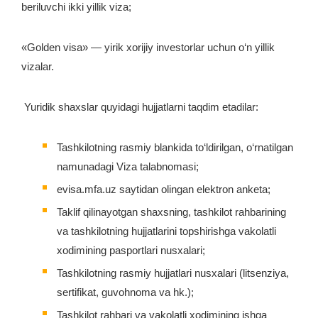
beriluvchi ikki yillik viza;
«Golden visa» — yirik xorijiy investorlar uchun o‘n yillik
vizalar.
Yuridik shaxslar quyidagi hujjatlarni taqdim etadilar:
Tashkilotning rasmiy blankida to‘ldirilgan, o‘rnatilgan
namunadagi Viza talabnomasi;
evisa.mfa.uz saytidan olingan elektron anketa;
Taklif qilinayotgan shaxsning, tashkilot rahbarining
va tashkilotning hujjatlarini topshirishga vakolatli
xodimining pasportlari nusxalari;
Tashkilotning rasmiy hujjatlari nusxalari (litsenziya,
sertifikat, guvohnoma va hk.);
Tashkilot rahbari va vakolatli xodimining ishga