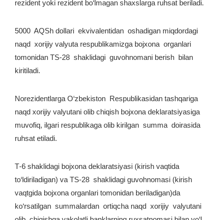
rezident yoki rezident bo‘lmagan shaxslarga ruhsat beriladi.
5000 AQSh dollari ekvivalentidan oshadigan miqdordagi
naqd xorijiy valyuta respublikamizga bojxona organlari
tomonidan TS-28 shaklidagi guvohnomani berish bilan
kiritiladi.
Norezidentlarga O‘zbekiston Respublikasidan tashqariga
naqd xorijiy valyutani olib chiqish bojxona deklaratsiyasiga
muvofiq, ilgari respublikaga olib kirilgan summa doirasida
ruhsat etiladi.
Т-6 shaklidagi bojxona deklaratsiyasi (kirish vaqtida
to‘ldiriladigan) va TS-28 shaklidagi guvohnomasi (kirish
vaqtgida bojxona organlari tomonidan beriladigan)da
ko‘rsatilgan summalardan ortiqcha naqd xorijiy valyutani
olib chiqishga vakolatli banklarning ruxsatnomasi bilan yo‘l