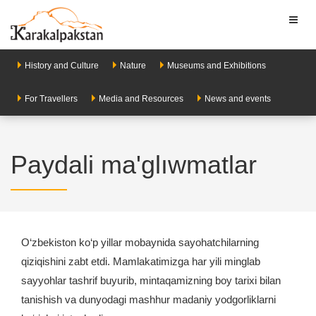
Toggl
naviga
History and Culture
Nature
Museums and Exhibitions
For Travellers
Media and Resources
News and events
Paydali ma'glıwmatlar
O‘zbekiston ko‘p yillar mobaynida sayohatchilarning
qiziqishini zabt etdi. Mamlakatimizga har yili minglab
sayyohlar tashrif buyurib, mintaqamizning boy tarixi bilan
tanishish va dunyodagi mashhur madaniy yodgorliklarni