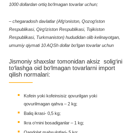
1000 dollardan ortiq bo‘lmagan tovarlar uchun;
– chegaradosh davlatlar (Afg‘oniston, Qozog‘iston
Respublikasi, Qirg‘iziston Respublikasi, Tojikiston
Respublikasi, Тurkmaniston) hududidan olib kelinayotgan,
umumiy qiymati 10 AQSh dollar bo‘lgan tovarlar uchun
Jismoniy shaxslar tomonidan aksiz solig‘ini
to‘lashga oid bo‘lmagan tovarlarni import
qilish normalari:
Kofein yoki kofeinsisiz qovurilgan yoki
qovurilmagan qahva – 2 kg;
Baliq ikrasi- 0,5 kg;
Ikra o‘rnini bosadiganlar – 1 kg;
Qandolat mahsulotlari- 5 kg;