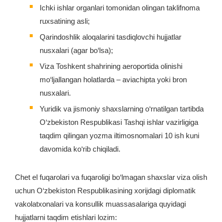
Ichki ishlar organlari tomonidan olingan taklifnoma
ruxsatining asli;
Qarindoshlik aloqalarini tasdiqlovchi hujjatlar
nusxalari (agar bo‘lsa);
Viza Toshkent shahrining aeroportida olinishi
mo‘ljallangan holatlarda – aviachipta yoki bron
nusxalari.
Yuridik va jismoniy shaxslarning o‘rnatilgan tartibda
O‘zbekiston Respublikasi Tashqi ishlar vazirligiga
taqdim qilingan yozma iltimosnomalari 10 ish kuni
davomida ko‘rib chiqiladi.
Chet el fuqarolari va fuqaroligi bo‘lmagan shaxslar viza olish
uchun O‘zbekiston Respublikasining xorijdagi diplomatik
vakolatxonalari va konsullik muassasalariga quyidagi
hujjatlarni taqdim etishlari lozim: