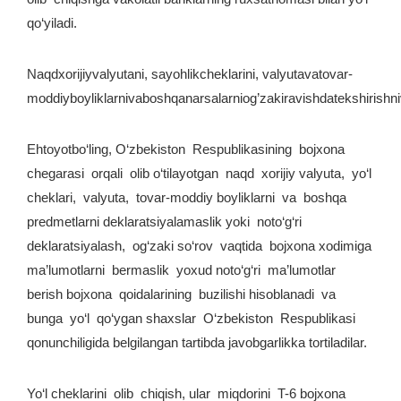
qo‘yiladi.
Naqdxorijiyvalyutani, sayohlikcheklarini, valyutavatovar-
moddiyboyliklarnivaboshqanarsalarniog’zakiravishdatekshirishni
Ehtoyotbo‘ling, O‘zbekiston Respublikasining bojxona
chegarasi orqali olib o‘tilayotgan naqd xorijiy valyuta, yo‘l
cheklari, valyuta, tovar-moddiy boyliklarni va boshqa
predmetlarni deklaratsiyalamaslik yoki noto‘g‘ri
deklaratsiyalash, og‘zaki so‘rov vaqtida bojxona xodimiga
ma’lumotlarni bermaslik yoxud noto‘g‘ri ma’lumotlar
berish bojxona qoidalarining buzilishi hisoblanadi va
bunga yo‘l qo‘ygan shaxslar O‘zbekiston Respublikasi
qonunchiligida belgilangan tartibda javobgarlikka tortiladilar.
Yo‘l cheklarini olib chiqish, ular miqdorini T-6 bojxona