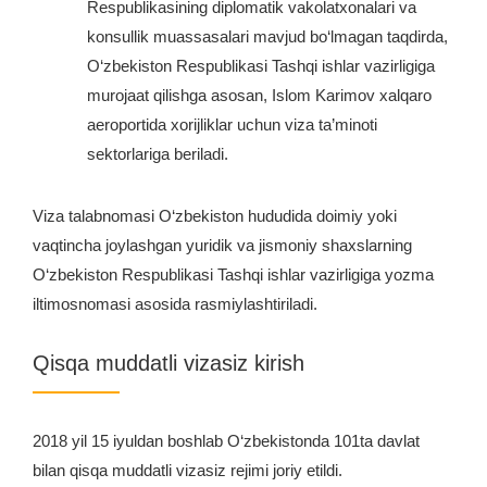
Respublikasining diplomatik vakolatxonalari va
konsullik muassasalari mavjud bo‘lmagan taqdirda,
O‘zbekiston Respublikasi Tashqi ishlar vazirligiga
murojaat qilishga asosan, Islom Karimov xalqaro
aeroportida xorijliklar uchun viza ta’minoti
sektorlariga beriladi.
Viza talabnomasi O‘zbekiston hududida doimiy yoki
vaqtincha joylashgan yuridik va jismoniy shaxslarning
O‘zbekiston Respublikasi Tashqi ishlar vazirligiga yozma
iltimosnomasi asosida rasmiylashtiriladi.
Qisqa muddatli vizasiz kirish
2018 yil 15 iyuldan boshlab O‘zbekistonda 101ta davlat
bilan qisqa muddatli vizasiz rejimi joriy etildi.