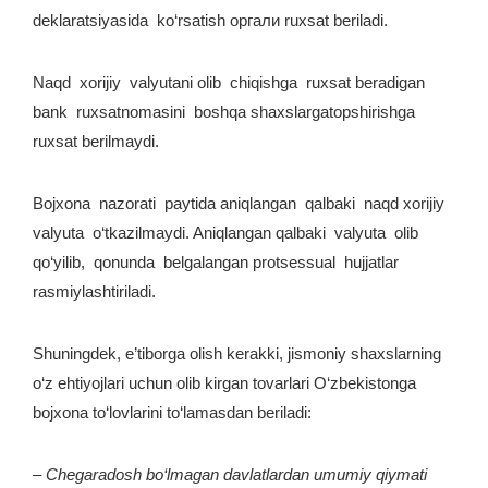
deklaratsiyasida ko‘rsatish оргали ruxsat beriladi.
Naqd xorijiy valyutani olib chiqishga ruxsat beradigan
bank ruxsatnomasini boshqa shaxslargatopshirishga
ruxsat berilmaydi.
Bojxona nazorati paytida aniqlangan qalbaki naqd xorijiy
valyuta o‘tkazilmaydi. Aniqlangan qalbaki valyuta olib
qo‘yilib, qonunda belgalangan protsessual hujjatlar
rasmiylashtiriladi.
Shuningdek, e’tiborga olish kerakki, jismoniy shaxslarning
o‘z ehtiyojlari uchun olib kirgan tovarlari O‘zbekistonga
bojxona to‘lovlarini to‘lamasdan beriladi:
– Chegaradosh bo‘lmagan davlatlardan umumiy qiymati