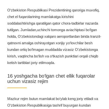
O‘zbekiston Respublikasi Prezidentining qaroriga muvofiq,
chet el fuqarolarining mamlakatga kirishini
soddalashtirishga qaratilgan qator chora-tadbirlar nazarda
tutilgan. Jumladan,uchinchi tomonga aviachiptasi bo‘lgan
holda, O‘zbekistondagi xalqaro aeroportlardan birida tranzit-
qatnovni amalga oshirayotgan xorijiy yo‘lovchilar besh
kundan ortiq bo‘lmagan muddadda vizasiz O‘zbekistonga
kirish, vaqtincha bo‘lish va o‘tkazish punktlari orqali chiqib
ketish tartiblari joriy etilmoqda.
16 yoshgacha bo‘lgan chet ellik fuqarolar
uchun vizasiz rejim
Mazkur rejim butun mamlakat bo‘ylab keng joriy etiladi va
O‘zbekiston Respublikasiga tashrif buyurgan kundan