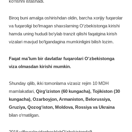
ko‘rishni istashadi.
Biroq buni amalga oshirishdan oldin, barcha xorijiy fuqarolar
va fuqaroligi bo‘lmagan shaxslarning O‘zbekistonga kirishi
hamda uning hududi bo‘ylab tranzit qilishi faqatgina kirish
vizalari mavjud bo‘lgandagina mumkinligini bilish lozim.
Faqat ma’lum bir davlatlar fuqarolari O‘zbekistonga
viza olmasdan kirishi mumkin.
Shunday qilib, ikki tomonlama vizasiz rejim 10 MDH
mamlakatlari,
Qirg‘iziston (60 kungacha), Tojikiston (30
kungacha), Ozarboyjon, Armaniston, Belorussiya,
Gruziya, Qozog‘iston, Moldova, Rossiya va Ukraina
bilan o‘rnatilgan.
2018 yilfevraloyidanboshlabO‘zbekistonda9