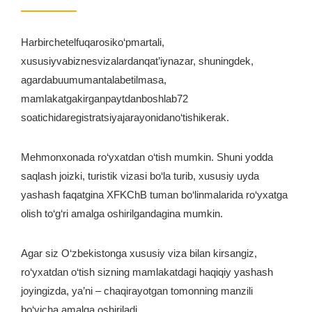
Harbirchetelfuqarosiko‘pmartali,
xususiyvabiznesvizalardanqat’iynazar, shuningdek,
agardabuumumantalabetilmasa,
mamlakatgakirganpaytdanboshlab72
soatichidaregistratsiyajarayonidano‘tishikerak.
Mehmonxonada ro‘yxatdan o‘tish mumkin. Shuni yodda
saqlash joizki, turistik vizasi bo‘la turib, xususiy uyda
yashash faqatgina XFKChB tuman bo‘linmalarida ro‘yxatga
olish to‘g‘ri amalga oshirilgandagina mumkin.
Agar siz O‘zbekistonga xususiy viza bilan kirsangiz,
ro‘yxatdan o‘tish sizning mamlakatdagi haqiqiy yashash
joyingizda, ya’ni – chaqirayotgan tomonning manzili
bo‘yicha amalga oshiriladi.