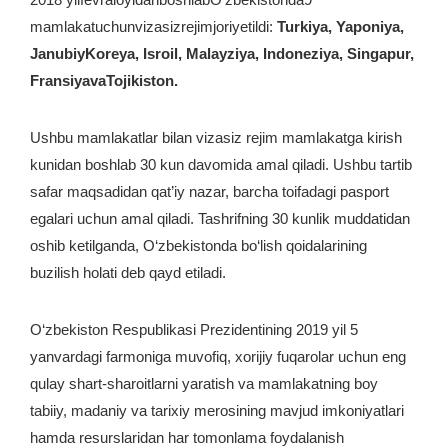
mamlakatuchunvizasizrejimjoriyetildi:
Turkiya, Yaponiya,
JanubiyKoreya, Isroil, Malayziya, Indoneziya, Singapur,
FransiyavaTojikiston.
Ushbu mamlakatlar bilan vizasiz rejim mamlakatga kirish
kunidan boshlab 30 kun davomida amal qiladi. Ushbu tartib
safar maqsadidan qat’iy nazar, barcha toifadagi pasport
egalari uchun amal qiladi. Tashrifning 30 kunlik muddatidan
oshib ketilganda, O‘zbekistonda bo‘lish qoidalarining
buzilish holati deb qayd etiladi.
O‘zbekiston Respublikasi Prezidentining 2019 yil 5
yanvardagi farmoniga muvofiq, xorijiy fuqarolar uchun eng
qulay shart-sharoitlarni yaratish va mamlakatning boy
tabiiy, madaniy va tarixiy merosining mavjud imkoniyatlari
hamda resurslaridan har tomonlama foydalanish