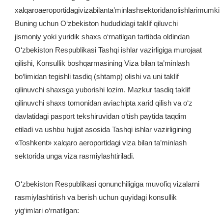
xalqaroaeroportidagivizabilanta’minlashsektoridanolishlarimumki
Buning uchun O‘zbekiston hududidagi taklif qiluvchi
jismoniy yoki yuridik shaxs o‘rnatilgan tartibda oldindan
O‘zbekiston Respublikasi Tashqi ishlar vazirligiga murojaat
qilishi, Konsullik boshqarmasining Viza bilan ta’minlash
bo‘limidan tegishli tasdiq (shtamp) olishi va uni taklif
qilinuvchi shaxsga yuborishi lozim. Mazkur tasdiq taklif
qilinuvchi shaxs tomonidan aviachipta xarid qilish va o‘z
davlatidagi pasport tekshiruvidan o‘tish paytida taqdim
etiladi va ushbu hujjat asosida Tashqi ishlar vazirligining
«Toshkent» xalqaro aeroportidagi viza bilan ta’minlash
sektorida unga viza rasmiylashtiriladi.
O‘zbekiston Respublikasi qonunchiligiga muvofiq vizalarni
rasmiylashtirish va berish uchun quyidagi konsullik
yig‘imlari o‘rnatilgan: