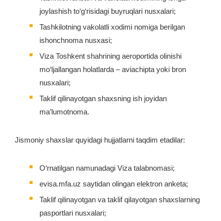
joylashish to‘g‘risidagi buyruqlari nusxalari;
Tashkilotning vakolatli xodimi nomiga berilgan
ishonchnoma nusxasi;
Viza Toshkent shahrining aeroportida olinishi
mo‘ljallangan holatlarda – aviachipta yoki bron
nusxalari;
Taklif qilinayotgan shaxsning ish joyidan
ma’lumotnoma.
Jismoniy shaxslar quyidagi hujjatlarni taqdim etadilar:
O‘rnatilgan namunadagi Viza talabnomasi;
evisa.mfa.uz saytidan olingan elektron anketa;
Taklif qilinayotgan va taklif qilayotgan shaxslarning
pasportlari nusxalari;