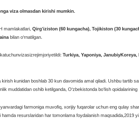
tonga viza olmasdan kirishi mumkin.
DH mamlakatlari,
Qirg‘iziston (60 kungacha), Tojikiston (30 kunga
aina
bilan o‘rnatilgan.
tuchunvizasizrejimjoriyetildi:
Turkiya, Yaponiya, JanubiyKoreya, I
kirish kunidan boshlab 30 kun davomida amal qiladi. Ushbu tartib saf
nlik muddatidan oshib ketilganda, O‘zbekistonda bo‘lish qoidalarining b
yanvardagi farmoniga muvofiq, xorijiy fuqarolar uchun eng qulay shart
i hamda resurslaridan har tomonlama foydalanish maqsadida,2019 yil 1