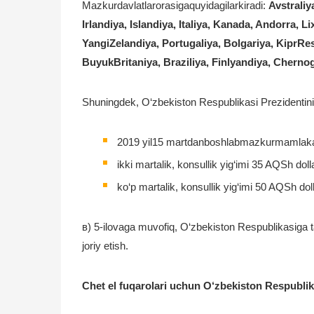
Mazkurdavlatlarorasigaquyidagilarkiradi:
Avstrali
Irlandiya, Islandiya, Italiya, Kanada, Andorra, 
YangiZelandiya, Portugaliya, Bolgariya, KiprRes
BuyukBritaniya, Braziliya, Finlyandiya, Cherno
Shuningdek, O‘zbekiston Respublikasi Prezidentinin
2019 yil15 martdanboshlabmazkurmamlakatlar
ikki martalik, konsullik yig‘imi 35 AQSh doll
ko‘p martalik, konsullik yig‘imi 50 AQSh dol
в) 5-ilovaga muvofiq, O‘zbekiston Respublikasiga ta
joriy etish.
Chet el fuqarolari uchun O‘zbekiston Respublikasi