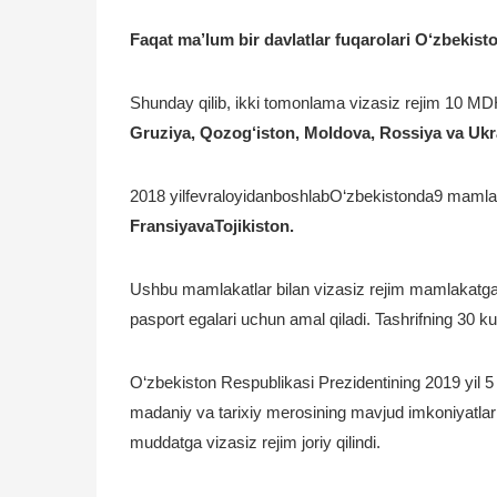
Faqat ma’lum bir davlatlar fuqarolari O‘zbekis
Shunday qilib, ikki tomonlama vizasiz rejim 10 M
Gruziya, Qozog‘iston, Moldova, Rossiya va Ukr
2018 yilfevraloyidanboshlabO‘zbekistonda9 mamlaka
FransiyavaTojikiston.
Ushbu mamlakatlar bilan vizasiz rejim mamlakatga 
pasport egalari uchun amal qiladi. Tashrifning 30 ku
O‘zbekiston Respublikasi Prezidentining 2019 yil 5 
madaniy va tarixiy merosining mavjud imkoniyatlar
muddatga vizasiz rejim joriy qilindi.