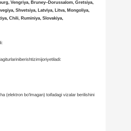
mburg, Vengriya, Bruney–Dorussalom, Gretsiya,
vegiya, Shvetsiya, Latviya, Litva, Mongoliya,
iya, Chili, Ruminiya, Slovakiya,
i:
rlariniberishtizimijoriyetiladi:
 (elektron bo‘lmagan) toifadagi vizalar berilishini