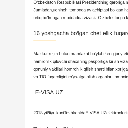
O‘zbekiston Respublikasi Prezidentining qaroriga mu
Jumladan,uchinchi tomonga aviachiptasi bo‘lgan hol
ortiq bo‘lmagan muddadda vizasiz O‘zbekistonga kirish
16 yoshgacha bo‘lgan chet ellik fuqar
Mazkur rejim butun mamlakat bo‘ylab keng joriy et
hamrohlik qiluvchi shaxsning pasportiga kirish viz
qonuniy vakillari homrohlik qilish sharti bilan xorij
va TIO fuqaroligini ro‘yxatga olish organlari tomonid
E-VISA.UZ
2018 yil9iyulkuniToshkentdaE-VISA.UZelektronkirishv