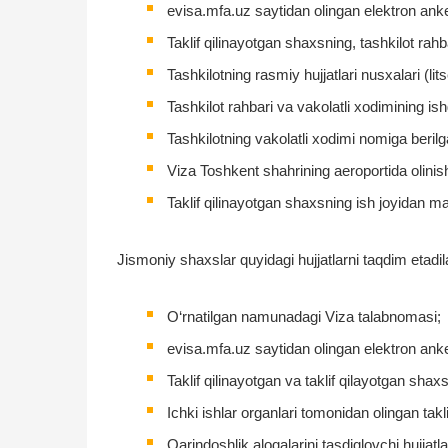
evisa.mfa.uz saytidan olingan elektron ank
Taklif qilinayotgan shaxsning, tashkilot rahba
Tashkilotning rasmiy hujjatlari nusxalari (li
Tashkilot rahbari va vakolatli xodimining ish
Tashkilotning vakolatli xodimi nomiga beri
Viza Toshkent shahrining aeroportida olinish
Taklif qilinayotgan shaxsning ish joyidan 
Jismoniy shaxslar quyidagi hujjatlarni taqdim etadil
O‘rnatilgan namunadagi Viza talabnomasi;
evisa.mfa.uz saytidan olingan elektron ank
Taklif qilinayotgan va taklif qilayotgan shaxs
Ichki ishlar organlari tomonidan olingan takl
Qarindoshlik aloqalarini tasdiqlovchi hujjatla