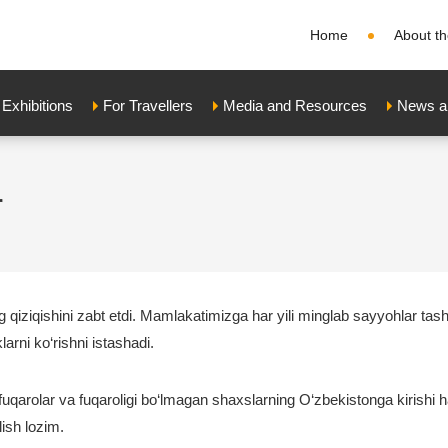
Home
About th
xhibitions
For Travellers
Media and Resources
News a
r
 qiziqishini zabt etdi. Mamlakatimizga har yili minglab sayyohlar tashr
rni ko‘rishni istashadi.
fuqarolar va fuqaroligi bo‘lmagan shaxslarning O‘zbekistonga kirishi h
lish lozim.