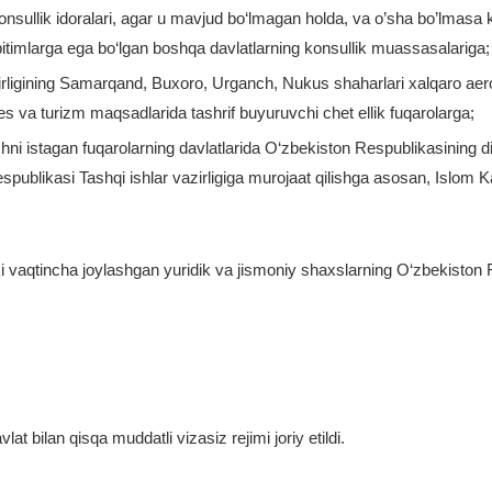
nsullik idoralari, agar u mavjud bo‘lmagan holda, va o’sha bo’lmasa k
 bitimlarga ega bo‘lgan boshqa davlatlarning konsullik muassasalariga;
irligining Samarqand, Buxoro, Urganch, Nukus shaharlari xalqaro aerop
es va turizm maqsadlarida tashrif buyuruvchi chet ellik fuqarolarga;
hni istagan fuqarolarning davlatlarida O‘zbekiston Respublikasining d
ublikasi Tashqi ishlar vazirligiga murojaat qilishga asosan, Islom Ka
 vaqtincha joylashgan yuridik va jismoniy shaxslarning O‘zbekiston R
t bilan qisqa muddatli vizasiz rejimi joriy etildi.