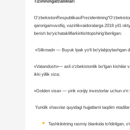
Tizimningafzalliklari
O‘zbekistonRespublikasiPrezidentining“O‘zbekiston Re
qarorigamuvofiq, vazirlikvaidoralarga 2018 yil1 okt
berish bo‘yichatakliflarkiritishtopshirig‘iberilgan:
«Silkroad» — Buyuk Ipak yo‘li bo‘ylabjoylashgan dav
«Vatandosh»— asli o‘zbekistonlik bo‘lgan kishilar va
ikki yillik viza;
«Golden visa» — yirik xorijiy investorlar uchun o‘n yi
Yuridik shaxslar quyidagi hujjatlarni taqdim etadilar
Tashkilotning rasmiy blankida to‘ldirilgan,