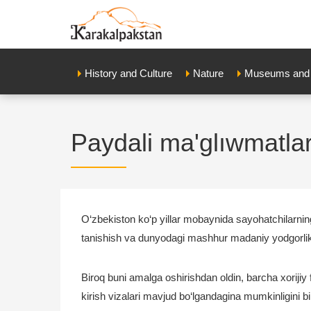
History and Culture
Nature
Museums and E
Paydali ma'glıwmatla
O‘zbekiston ko‘p yillar mobaynida sayohatchilarning
tanishish va dunyodagi mashhur madaniy yodgorlikla
Biroq buni amalga oshirishdan oldin, barcha xorijiy 
kirish vizalari mavjud bo‘lgandagina mumkinligini bi