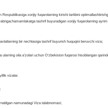
spublikasiga xorijiy fuqarolarning kirishi tartibini optimallashtirishga
yabrigachamamlakatga tashrif buyuradigan xorijiy fuqarolarning ayrim gu
latlarning bir nechtasiga tashrif buyurish huquqini beruvchi viza;
 ularning oila a’zolari uchun O‘zbekiston fuqarosi hisoblangan qarindos
llik vizalar.
:
 o‘rnatilgan namunadagi Viza talabnomasi;