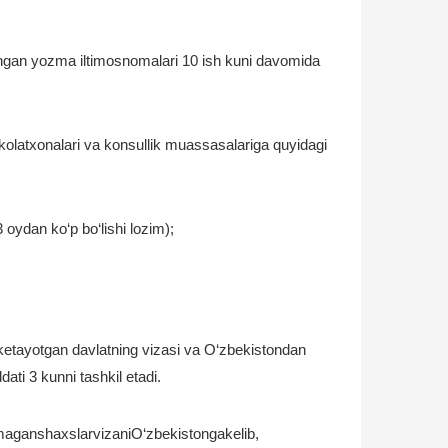
ilingan yozma iltimosnomalari 10 ish kuni davomida
akolatxonalari va konsullik muassasalariga quyidagi
 oydan ko‘p bo‘lishi lozim);
ri ketayotgan davlatning vizasi va O‘zbekistondan
ati 3 kunni tashkil etadi.
maganshaxslarvizaniO‘zbekistongakelib,