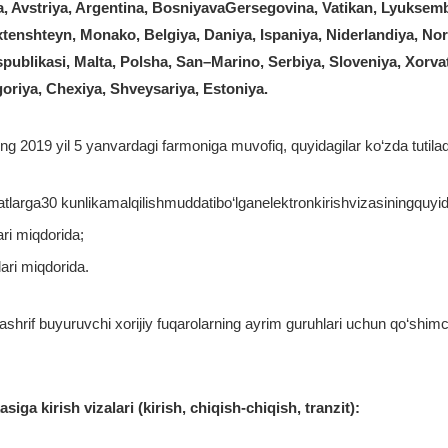
ya, Avstriya, Argentina, BosniyavaGersegovina, Vatikan, Lyukse
Lixtenshteyn, Monako, Belgiya, Daniya, Ispaniya, Niderlandiya, Nor
publikasi, Malta, Polsha, San–Marino, Serbiya, Sloveniya, Xorvat
goriya, Chexiya, Shveysariya, Estoniya.
g 2019 yil 5 yanvardagi farmoniga muvofiq, quyidagilar ko‘zda tutilad
ga30 kunlikamalqilishmuddatibo‘lganelektronkirishvizasiningquyidagitu
ari miqdorida;
lari miqdorida.
shrif buyuruvchi xorijiy fuqarolarning ayrim guruhlari uchun qo‘shimcha
ga kirish vizalari (kirish, chiqish-chiqish, tranzit):