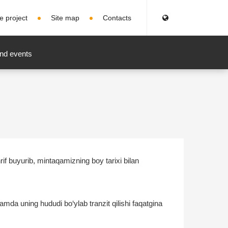
e project
Site map
Contacts
nd events
if buyurib, mintaqamizning boy tarixi bilan
amda uning hududi bo‘ylab tranzit qilishi faqatgina