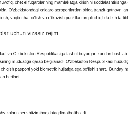
vofiq, chet el fuqarolarining mamlakatga kirishini soddalashtirishga q
da, O‘zbekistondagi xalqaro aeroportlardan birida tranzit-qatnovni am
, vaqtincha bo‘lish va o‘tkazish punktlari orqali chiqib ketish tartibla
olar uchun vizasiz rejim
iladi va O‘zbekiston Respublikasiga tashrif buyurgan kundan boshlab
asining muddatiga qarab belgilanadi. O‘zbekiston Respublikasi hududi
ga chiqish pasporti yoki biometrik hujjatiga ega bo‘lishi shart. Bunday h
an beriladi.
izalariniberishtizimihaqidataqdimotbo‘libo‘tdi.