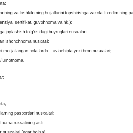
eta;
rining va tashkilotning hujjatlarini topshirishga vakolatli xodimining pa
tsenziya, sertifikat, guvohnoma va hk.);
ga joylashish to‘g‘risidagi buyruqlari nusxalari;
lgan ishonchnoma nusxasi;
i mo‘ljallangan holatlarda – aviachipta yoki bron nusxalari;
ma’lumotnoma.
ar:
eta;
larning pasportlari nusxalari;
ifnoma ruxsatining asli;
r nusxalari (agar bo‘lsa);