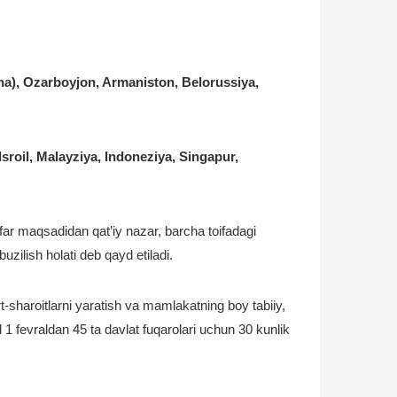
cha), Ozarboyjon, Armaniston, Belorussiya,
sroil, Malayziya, Indoneziya, Singapur,
ar maqsadidan qat’iy nazar, barcha toifadagi
uzilish holati deb qayd etiladi.
-sharoitlarni yaratish va mamlakatning boy tabiiy,
 fevraldan 45 ta davlat fuqarolari uchun 30 kunlik