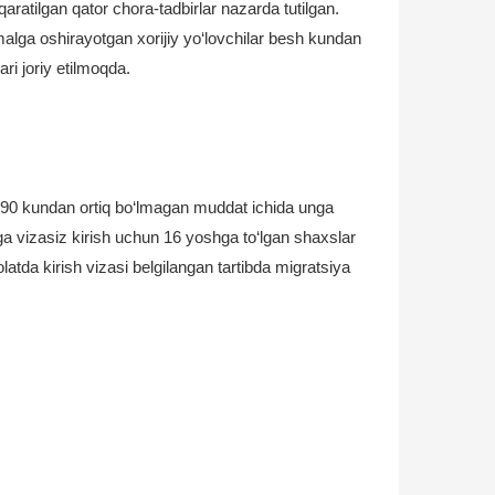
aratilgan qator chora-tadbirlar nazarda tutilgan.
alga oshirayotgan xorijiy yo‘lovchilar besh kundan
ri joriy etilmoqda.
 90 kundan ortiq bo‘lmagan muddat ichida unga
ga vizasiz kirish uchun 16 yoshga to‘lgan shaxslar
olatda kirish vizasi belgilangan tartibda migratsiya