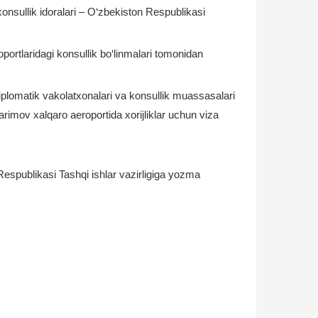
onsullik idoralari – O‘zbekiston Respublikasi
ortlaridagi konsullik bo‘linmalari tomonidan
iplomatik vakolatxonalari va konsullik muassasalari
rimov xalqaro aeroportida xorijliklar uchun viza
espublikasi Tashqi ishlar vazirligiga yozma