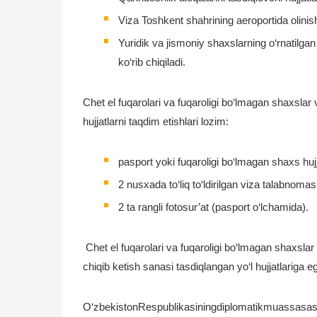
Viza Toshkent shahrining aeroportida olinish
Yuridik va jismoniy shaxslarning o‘rnatilga
ko‘rib chiqiladi.
Chet el fuqarolari va fuqaroligi bo‘lmagan shaxslar
hujjatlarni taqdim etishlari lozim:
pasport yoki fuqaroligi bo‘lmagan shaxs huj
2 nusxada to‘liq to‘ldirilgan viza talabnomasi
2 ta rangli fotosur’at (pasport o‘lchamida).
Chet el fuqarolari va fuqaroligi bo‘lmagan shaxslar 
chiqib ketish sanasi tasdiqlangan yo‘l hujjatlariga e
O‘zbekistonRespublikasiningdiplomatikmuassasasiy